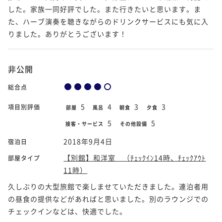
した。家族一同好評でした。また行きたいと思います。ま
た、ハーブ演奏を聴きながらのドリンクサービスにも気に入
りました。ありがとうございます！
非公開
総合点
5
4
3
3
項目別評価
部屋
風呂
朝食
夕食
5
5
接客・サービス
その他設備
2018年9月4日
宿泊日
【別館】和洋室 （ﾁｪｯｸｲﾝ14時、ﾁｪｯｸｱｳﾄ
部屋タイプ
11時）
久しぶりの大型旅館で楽しませていただきました。連泊者用
の昼食の提供などがあればと思いました。別のラウンジでの
チェックインなどは、快適でした。