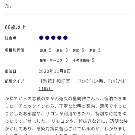
た。
60歳以上
総合点
5
5
5
5
項目別評価
部屋
風呂
朝食
夕食
5
5
接客・サービス
その他設備
2020年11月8日
宿泊日
【別館】和洋室 （ﾁｪｯｸｲﾝ14時、ﾁｪｯｸｱｳﾄ
部屋タイプ
11時）
かねてからの念願のあかん遊久の里鶴雅さんへ、宿泊できま
した。チェックインから、丁寧な説明と案内、清潔でゆった
りとしたお部屋や、サロンが利用できたり、特別な時間をゆ
ったりすごせました。 リモコンや、栓抜きなどに、透明な袋
がかけてあり、感染対策に苦心されているのが、わかりまし