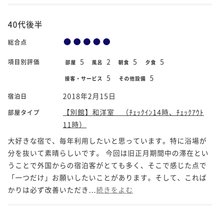
40代後半
総合点
5
2
5
5
項目別評価
部屋
風呂
朝食
夕食
5
5
接客・サービス
その他設備
2018年2月15日
宿泊日
【別館】和洋室 （ﾁｪｯｸｲﾝ14時、ﾁｪｯｸｱｳﾄ
部屋タイプ
11時）
大好きな宿で、毎年利用したいと思っています。特に浴場が
分を抜いて素晴らしいです。 今回は旧正月期間中の滞在とい
うことで外国からの宿泊客がとても多く、そこで感じた点で
「一つだけ」お願いしたいことがあります。そして、これば
かりは必ず改善いただき...
続きをよむ