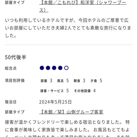
【本館／こもれび】和洋室（シャワーブー
部屋タイプ
ス）
いつも利用しているホテルですが、今回ホテルのご厚意で広
いお部屋にしていただき夫婦2人でとても素敵な旅行になりま
した。
50代後半
総合点
3
5
3
5
項目別評価
部屋
風呂
朝食
夕食
5
4
接客・サービス
その他設備
2024年5月25日
宿泊日
【本館／栞】山側グループ客室
部屋タイプ
接客が温かくフレンドリーで楽しめる宿泊となりました。 特
に食事が美味しく家族皆で楽しみました。 お風呂もとてもよ
く、ペットの預かりもあって満足な旅となりました。 また訪