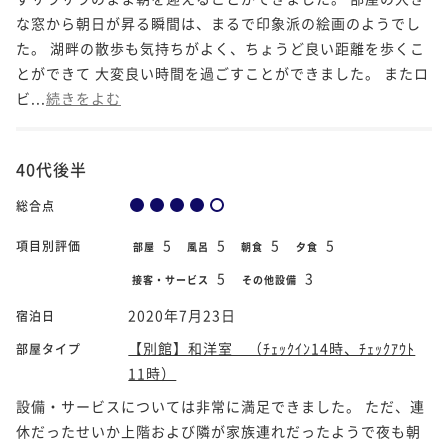
な窓から朝日が昇る瞬間は、まるで印象派の絵画のようでし
た。 湖畔の散歩も気持ちがよく、ちょうど良い距離を歩くこ
とができて 大変良い時間を過ごすことができました。 またロ
ビ...
続きをよむ
40代後半
総合点
5
5
5
5
項目別評価
部屋
風呂
朝食
夕食
5
3
接客・サービス
その他設備
2020年7月23日
宿泊日
【別館】和洋室 （ﾁｪｯｸｲﾝ14時、ﾁｪｯｸｱｳﾄ
部屋タイプ
11時）
設備・サービスについては非常に満足できました。 ただ、連
休だったせいか上階および隣が家族連れだったようで夜も朝