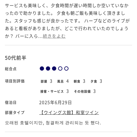
サービスも美味しく、夕食時間が遅い時間しか空いていなか
ったので助かりました。 夕食も朝ご飯も美味しく頂きまし
た。スタッフも感じが良かったです。 ハープなどのライブが
あると看板がありましたが、どこで行われていたのでしょう
か？ バーに入ら...
続きをよむ
50代前半
総合点
3
4
3
3
項目別評価
部屋
風呂
朝食
夕食
3
3
接客・サービス
その他設備
2025年6月29日
宿泊日
【ウイングス館】和室ツイン
部屋タイプ
오래된 호텔이지만, 청결하게 관리되는 듯 했다.