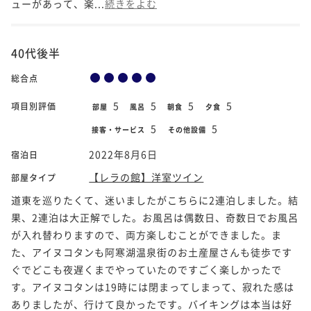
ューがあって、楽...
続きをよむ
40代後半
総合点
5
5
5
5
項目別評価
部屋
風呂
朝食
夕食
5
5
接客・サービス
その他設備
2022年8月6日
宿泊日
【レラの館】洋室ツイン
部屋タイプ
道東を巡りたくて、迷いましたがこちらに2連泊しました。結
果、2連泊は大正解でした。お風呂は偶数日、奇数日でお風呂
が入れ替わりますので、両方楽しむことができました。ま
た、アイヌコタンも阿寒湖温泉街のお土産屋さんも徒歩です
ぐでどこも夜遅くまでやっていたのですごく楽しかったで
す。アイヌコタンは19時には閉まってしまって、寂れた感は
ありましたが、行けて良かったです。バイキングは本当は好