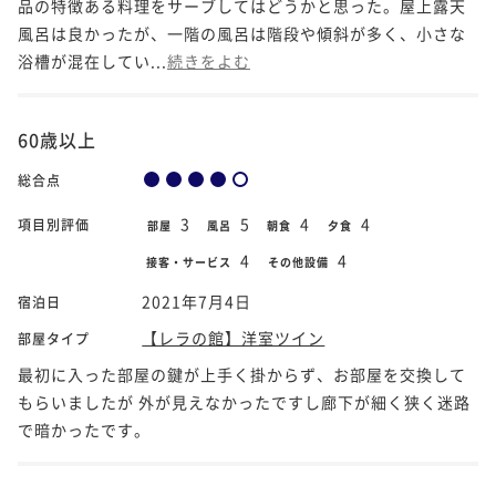
品の特徴ある料理をサーブしてはどうかと思った。屋上露天
風呂は良かったが、一階の風呂は階段や傾斜が多く、小さな
浴槽が混在してい...
続きをよむ
60歳以上
総合点
3
5
4
4
項目別評価
部屋
風呂
朝食
夕食
4
4
接客・サービス
その他設備
2021年7月4日
宿泊日
【レラの館】洋室ツイン
部屋タイプ
最初に入った部屋の鍵が上手く掛からず、お部屋を交換して
もらいましたが 外が見えなかったですし廊下が細く狭く迷路
で暗かったです。