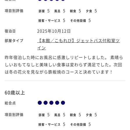
5
5
5
5
項目別評価
部屋
風呂
朝食
夕食
5
5
接客・サービス
その他設備
2025年10月12日
宿泊日
【本館／こもれび】ジェットバス付和室ツ
部屋タイプ
イン
昨年宿泊した時にお風呂に感激しリピートしました。 素晴ら
しいおもてなしと美味しい食事は変わらず満足でした。次回
は冬の花火を見ながら鉄板焼のコースと決めています！
60歳以上
総合点
5
5
5
5
項目別評価
部屋
風呂
朝食
夕食
5
5
接客・サービス
その他設備