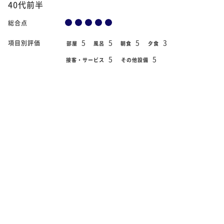
40代前半
総合点
5
5
5
3
項目別評価
部屋
風呂
朝食
夕食
5
5
接客・サービス
その他設備
2017年8月26日
宿泊日
【別館】和洋室 （ﾁｪｯｸｲﾝ14時、ﾁｪｯｸｱｳﾄ
部屋タイプ
11時）
リニュアルしたお部屋だったのもあり とてもよかったです 浴
衣も可愛くて 気に入りました！
30代後半
総合点
4
5
5
5
項目別評価
部屋
風呂
朝食
夕食