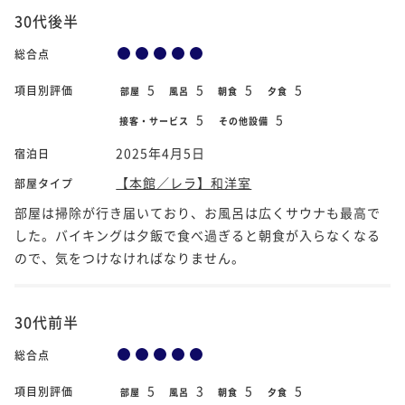
30代後半
総合点
5
5
5
5
項目別評価
部屋
風呂
朝食
夕食
5
5
接客・サービス
その他設備
2025年4月5日
宿泊日
【本館／レラ】和洋室
部屋タイプ
部屋は掃除が行き届いており、お風呂は広くサウナも最高で
した。バイキングは夕飯で食べ過ぎると朝食が入らなくなる
ので、気をつけなければなりません。
30代前半
総合点
5
3
5
5
項目別評価
部屋
風呂
朝食
夕食