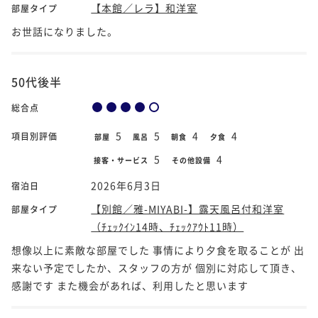
【本館／レラ】和洋室
部屋タイプ
お世話になりました。
50代後半
総合点
5
5
4
4
項目別評価
部屋
風呂
朝食
夕食
5
4
接客・サービス
その他設備
2026年6月3日
宿泊日
【別館／雅-MIYABI-】露天風呂付和洋室
部屋タイプ
（ﾁｪｯｸｲﾝ14時、ﾁｪｯｸｱｳﾄ11時）
想像以上に素敵な部屋でした 事情により夕食を取ることが 出
来ない予定でしたか、スタッフの方が 個別に対応して頂き、
感謝です また機会があれば、利用したと思います