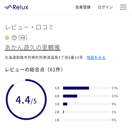
会員登録
ログイン
レビュー・口コミ
旅館
あかん遊久の里鶴雅
北海道釧路市阿寒町阿寒湖温泉4丁目6番10号
地図をみる
レビューの総合点
（61件）
5点
57
%
4.4
4点
31
%
/5
3点
9
%
2点
1
%
1点
0
%