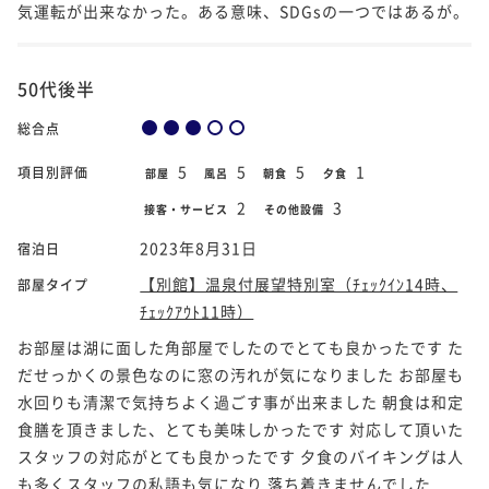
気運転が出来なかった。ある意味、SDGsの一つではあるが。
50代後半
総合点
5
5
5
1
項目別評価
部屋
風呂
朝食
夕食
2
3
接客・サービス
その他設備
2023年8月31日
宿泊日
【別館】温泉付展望特別室（ﾁｪｯｸｲﾝ14時、
部屋タイプ
ﾁｪｯｸｱｳﾄ11時）
お部屋は湖に面した角部屋でしたのでとても良かったです た
だせっかくの景色なのに窓の汚れが気になりました お部屋も
水回りも清潔で気持ちよく過ごす事が出来ました 朝食は和定
食膳を頂きました、とても美味しかったです 対応して頂いた
スタッフの対応がとても良かったです 夕食のバイキングは人
も多くスタッフの私語も気になり 落ち着きませんでした