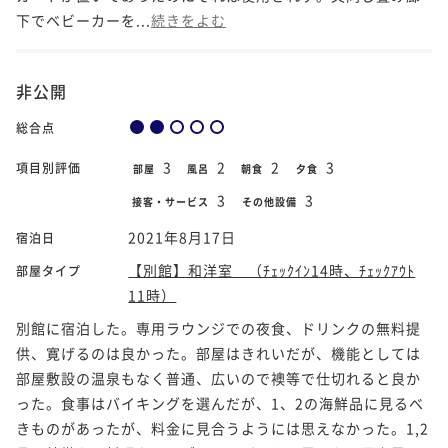
下でベビーカーを...
続きをよむ
非公開
総合点
3
2
2
3
項目別評価
部屋
風呂
朝食
夕食
3
3
接客・サービス
その他設備
2021年8月17日
宿泊日
【別館】和洋室 （ﾁｪｯｸｲﾝ14時、ﾁｪｯｸｱｳﾄ
部屋タイプ
11時）
別館に宿泊した。専用ラウンジでの夜食、ドリンクの無料提
供、寛げるのは良かった。部屋はきれいだが、機能としては
部屋敷設の温泉もなく普通、広いので襖等で仕切れると良か
った。食事はバイキングを選んだが、1、2の海鮮品に見るべ
きものがあったが、料金に見合うようには思えなかった。1,2