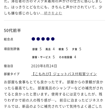
た。滞在者の方のマスク未着用の声かけの仕方に感心しまし
た。はっきりとどなたにも、きちんと声かけされていて、少
しも嫌な感じのしない...
続きをよむ
50代前半
総合点
5
4
5
5
項目別評価
部屋
風呂
朝食
夕食
5
4
接客・サービス
その他設備
2020年8月24日
宿泊日
【こもれび】ジェットバス付和室ツイン
部屋タイプ
お部屋も食事もとても良かったです。 部屋からの景観が良か
ったら最高でした。 部屋風呂のシャンプーなどの補充がされ
てると良かったと思います。使用するには足りましたが、残
りわずかで前の人の残り感が…。 前日に泊まったビジネスホ
テルでは、新品のように補充されていて気持ちよく過ごした