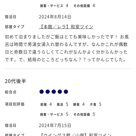
4
4
接客・サービス
その他設備
2024年8月14日
宿泊日
【本館／レラ】和室ツイン
部屋タイプ
初めて泊まりましたがご飯はとても美味しかったです！ お風
呂は時間で男湯女湯入れ替わるんですが、なんかこれが偶数
日と奇数日で違うらしくてこれがなんかよく分からんかった
です。で、結局のところどっちなん？？ってかんじでした。
20代後半
総合点
4
5
4
5
項目別評価
部屋
風呂
朝食
夕食
5
5
接客・サービス
その他設備
2024年7月15日
宿泊日
【ウイングス館／山側】和室ツイン
部屋タイプ