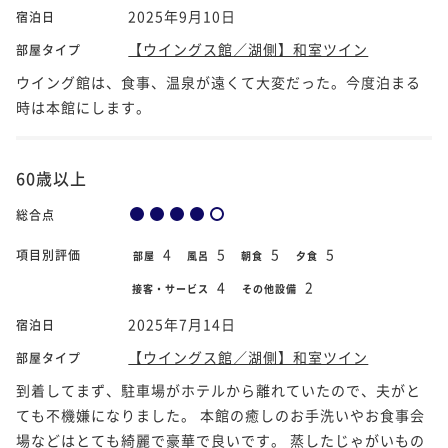
2025年9月10日
宿泊日
【ウイングス館／湖側】和室ツイン
部屋タイプ
ウイング館は、食事、温泉が遠くて大変だった。今度泊まる
時は本館にします。
60歳以上
総合点
4
5
5
5
項目別評価
部屋
風呂
朝食
夕食
4
2
接客・サービス
その他設備
2025年7月14日
宿泊日
【ウイングス館／湖側】和室ツイン
部屋タイプ
到着してまず、駐車場がホテルから離れていたので、夫がと
ても不機嫌になりました。 本館の癒しのお手洗いやお食事会
場などはとても綺麗で豪華で良いです。 蒸したじゃがいもの