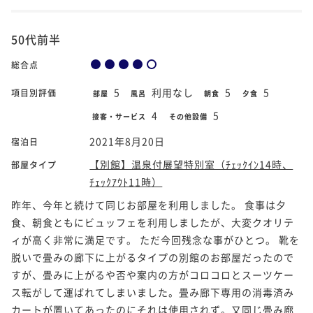
50代前半
総合点
5
利用なし
5
5
項目別評価
部屋
風呂
朝食
夕食
4
5
接客・サービス
その他設備
2021年8月20日
宿泊日
【別館】温泉付展望特別室（ﾁｪｯｸｲﾝ14時、
部屋タイプ
ﾁｪｯｸｱｳﾄ11時）
昨年、今年と続けて同じお部屋を利用しました。 食事は夕
食、朝食ともにビュッフェを利用しましたが、大変クオリテ
ィが高く非常に満足です。 ただ今回残念な事がひとつ。 靴を
脱いで畳みの廊下に上がるタイプの別館のお部屋だったので
すが、畳みに上がるや否や案内の方がコロコロとスーツケー
ス転がして運ばれてしまいました。畳み廊下専用の消毒済み
カートが置いてあったのにそれは使用されず。又同じ畳み廊