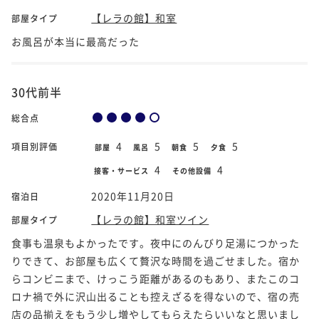
【レラの館】和室
部屋タイプ
お風呂が本当に最高だった
30代前半
総合点
4
5
5
5
項目別評価
部屋
風呂
朝食
夕食
4
4
接客・サービス
その他設備
2020年11月20日
宿泊日
【レラの館】和室ツイン
部屋タイプ
食事も温泉もよかったです。夜中にのんびり足湯につかった
りできて、お部屋も広くて贅沢な時間を過ごせました。宿か
らコンビニまで、けっこう距離があるのもあり、またこのコ
ロナ禍で外に沢山出ることも控えざるを得ないので、宿の売
店の品揃えをもう少し増やしてもらえたらいいなと思いまし