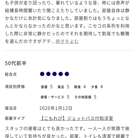
も子供が走り回ったり、暴れているような音、時には奇声が
結構長時間響いたり聞こえたりしていました。部屋自体は静
かなだけに余計気になりました。部屋割りはもうちょっとな
んとかならなかったのかなと思います。ニセコの系列を利用
した際に非常に静かだったのでそれを期待して割高でも鶴雅
を選んだのですがアテ...
続きをよむ
50代前半
総合点
5
5
4
4
項目別評価
部屋
風呂
朝食
夕食
5
5
接客・サービス
その他設備
2020年1月12日
宿泊日
【こもれび】ジェットバス付和洋室
部屋タイプ
スタッフの接客はとても良かったです。一人一人が笑顔で挨
拶していて気持ちが良かった。部屋、トイレも清潔で綺麗で