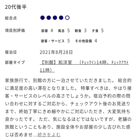
20代後半
総合点
4
5
3
5
項目別評価
部屋
風呂
朝食
夕食
5
4
接客・サービス
その他設備
2021年8月28日
宿泊日
【別館】和洋室 （ﾁｪｯｸｲﾝ14時、ﾁｪｯｸｱｳﾄ
部屋タイプ
11時）
家族旅行で、別館の方に一泊させていただきました。 総合的
に満足度の高い滞在となりました。 特筆すべきは、やはり接
客・サービスのレベルの高さでしょうか。宿泊予約の際の問
い合わせに対するご対応から、チェックアウト後のお見送り
まで、終始丁寧にきめ細やかにご対応いただき、大変気持ち
良かったです。 ただ、気になるほどではないですが、老舗の
旅館ということもあり、施設全体やお部屋の少し古びれた感
じは否めませ...
続きをよむ