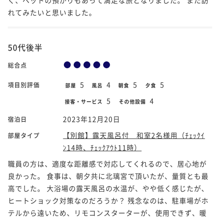
れてみたいと思いました。
50代後半
総合点
5
4
5
5
項目別評価
部屋
風呂
朝食
夕食
5
4
接客・サービス
その他設備
2023年12月20日
宿泊日
【別館】露天風呂付 和室2名様用（ﾁｪｯｸｲ
部屋タイプ
ﾝ14時、ﾁｪｯｸｱｳﾄ11時）
職員の方は、適度な距離感で対応してくれるので、居心地が
良かった。 食事は、朝夕共に北璃宮で頂いたが、量質とも最
高でした。 大浴場の露天風呂の水温が、やや低く感じたが、
ヒートショック対策なのだろうか？ 残念なのは、駐車場がホ
テルから遠いため、リモコンスターターが、使用できず、暖