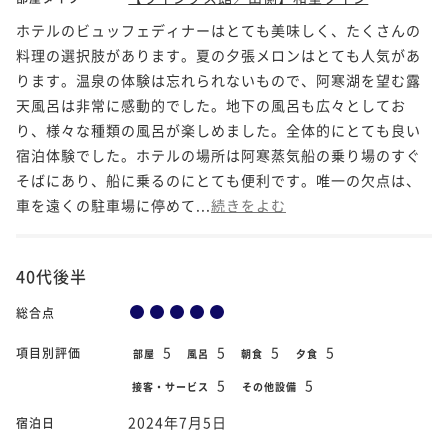
ホテルのビュッフェディナーはとても美味しく、たくさんの
料理の選択肢があります。夏の夕張メロンはとても人気があ
ります。温泉の体験は忘れられないもので、阿寒湖を望む露
天風呂は非常に感動的でした。地下の風呂も広々としてお
り、様々な種類の風呂が楽しめました。全体的にとても良い
宿泊体験でした。ホテルの場所は阿寒蒸気船の乗り場のすぐ
そばにあり、船に乗るのにとても便利です。唯一の欠点は、
車を遠くの駐車場に停めて...
続きをよむ
40代後半
総合点
5
5
5
5
項目別評価
部屋
風呂
朝食
夕食
5
5
接客・サービス
その他設備
2024年7月5日
宿泊日