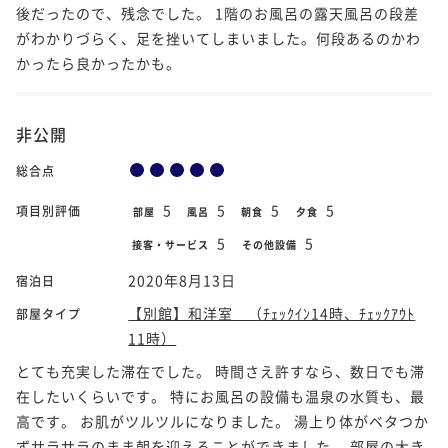
後だったので、残念でした。 1階のお風呂の露天風呂の段差
がわかりづらく、足を挫いてしまいました。何段あるのかわ
かったら良かったかも。
非公開
総合点
5
5
5
5
項目別評価
部屋
風呂
朝食
夕食
5
5
接客・サービス
その他設備
2020年8月13日
宿泊日
【別館】和洋室 （ﾁｪｯｸｲﾝ14時、ﾁｪｯｸｱｳﾄ
部屋タイプ
11時）
とても充実した滞在でした。 時間さえ許すなら、数日でも滞
在したいくらいです。 特にお風呂の設備も温泉の水質も、最
高です。 お肌がツルツルになりました。 湯上り体がベタつか
ずサラサラのまま朝を迎えることができました。 部屋の大き