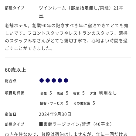
ツインルーム（部屋指定無し/禁煙）21平
部屋タイプ
米
老舗ホテル。創業90年の記念すべき年に宿泊できてとても嬉
しいです。フロントスタッフやレストランのスタッフ、清掃
のスタッフみなさんがとても親切丁寧で、心地よい時間を過
ごすことができました。
60歳以上
総合点
5
5
5
利用なし
項目別評価
部屋
風呂
朝食
夕食
5
5
接客・サービス
その他設備
2024年9月30日
宿泊日
■東館ラージツイン/禁煙（40平米）
部屋タイプ
市内在住なので、普段は宿泊はしませんが、年に一回だけあ