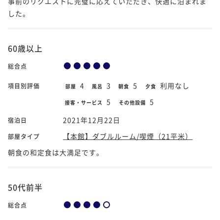
事前のリクエストに完璧に応えていただき、快適に泊まれま
した。
60歳以上
総合点
4
3
5
利用なし
項目別評価
部屋
風呂
朝食
夕食
5
5
接客・サービス
その他設備
2021年12月22日
宿泊日
【本館】ダブルルーム/喫煙（21平米）
部屋タイプ
朝食の和定食は大満足です。
50代前半
総合点