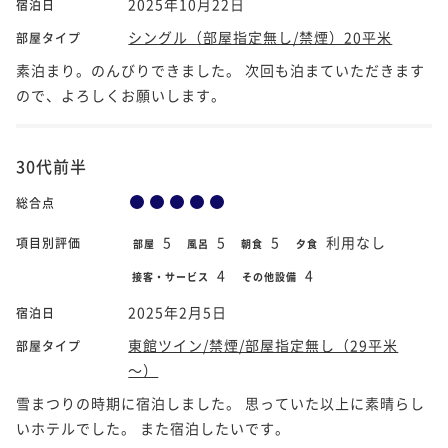
2025年10月22日
宿泊日
シングル（部屋指定無し/禁煙）20平米
部屋タイプ
素泊まり。のんびりできました。 次回も泊まていただきます
ので、よろしくお願いします。
30代前半
総合点
5
5
5
利用なし
項目別評価
部屋
風呂
朝食
夕食
4
4
接客・サービス
その他設備
2025年2月5日
宿泊日
東館ツイン/禁煙/部屋指定無し（29平米
部屋タイプ
～）
雪まつりの時期に宿泊しました。 思っていた以上に素晴らし
いホテルでした。 また宿泊したいです。