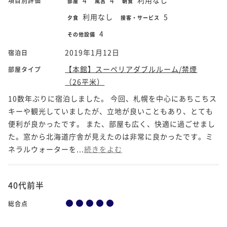
項目別評価
部屋
風呂
朝食
利用なし
5
夕食
接客・サービス
4
その他設備
2019年1月12日
宿泊日
【本館】スーペリアダブルルーム/禁煙
部屋タイプ
（26平米）
10数年ぶりに宿泊しました。 今回、札幌を中心にあちこちス
キーや観光していましたが、立地が良いこともあり、とても
便利が良かったです。 また、部屋も広く、快適に過ごせまし
た。窓から北海道庁舎が見えたのは非常に良かったです。ミ
ネラルウォーターを...
続きをよむ
40代前半
総合点
4
5
4
利用なし
項目別評価
部屋
風呂
朝食
夕食