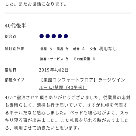
した。またお世話になります。
40代後半
総合点
5
5
4
利用なし
項目別評価
部屋
風呂
朝食
夕食
5
4
接客・サービス
その他設備
2019年4月2日
宿泊日
【東館コンフォートフロア】ラージツイン
部屋タイプ
ルーム/禁煙（40平米）
4/2に宿泊させて頂きありがとうございました。従業員の応対
も素晴らしく、清掃も行き届いていて、さすが札幌を代表す
るホテルだなと感心しました。 ベッドも寝心地がよく、スッ
キリ寝る事が出来ました。 また札幌を訪れる時がありました
ら、利用させて頂きたいと思います。