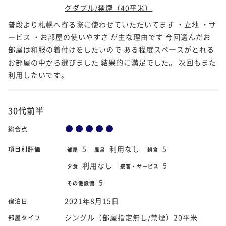
グダブル/禁煙（40平米）
普段より札幌へ寄る際に使わせていただいてます ・立地 ・サ
ービス ・お部屋の使いやすさ が主な理由です 今回選んだお
部屋は和服の着付けをしたいので ある程度スペースがとれる
お部屋の中から選びました 結果的に満足でした。 次回もまた
利用したいです。
30代前半
総合点
5
利用なし
5
項目別評価
部屋
風呂
朝食
利用なし
5
夕食
接客・サービス
5
その他設備
2021年8月15日
宿泊日
シングル（部屋指定無し/禁煙）20平米
部屋タイプ