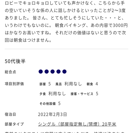
ロビーでキョロキョロしていても声かけなく、こちらから手
の空いていそうな係の人に話しかけるといったことが2〜3度
ありました。 皆さん、とても忙しそうにしていた・・・と、
いうわけでもないのに。 朝食バイキング、あの内容で3000円
はかなりお高いですね。 それだけの価値はないと思うので次
回は朝食はつけません。
50代後半
総合点
5
利用なし
4
項目別評価
部屋
風呂
朝食
利用なし
5
夕食
接客・サービス
5
その他設備
2022年2月3日
宿泊日
シングル（部屋指定無し/禁煙）20平米
部屋タイプ