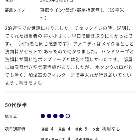
東館ツイン/禁煙/部屋指定無し（29平米
部屋タイプ
～）
2泊連泊でお世話になりました。 チェックインの時、説明し
てくれた担当者の 声が小さく、早口で聞き取りにくかったで
す。 （同行者も同じ感想です） アメニティはメイク落としと
洗顔料がセットで あったので助かりました。 ハンドソープと
洗顔料が同じ泡ポンプソープとは別で嬉しかったです。 部屋
に加湿器付き空気清浄機がありましたが、 水タンクの口がと
ても汚く、加湿器のフィルターまで手入れが行き届いてない
よう...
続きをよむ
50代後半
総合点
4
4
5
利用なし
項目別評価
部屋
風呂
朝食
夕食
4
4
接客・サービス
その他設備