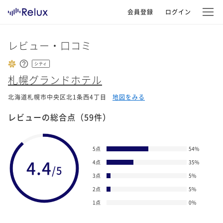
会員登録
ログイン
レビュー・口コミ
シティ
札幌グランドホテル
北海道札幌市中央区北1条西4丁目
地図をみる
レビューの総合点
（59件）
5点
54
%
4.4
4点
35
%
/5
3点
5
%
2点
5
%
1点
0
%