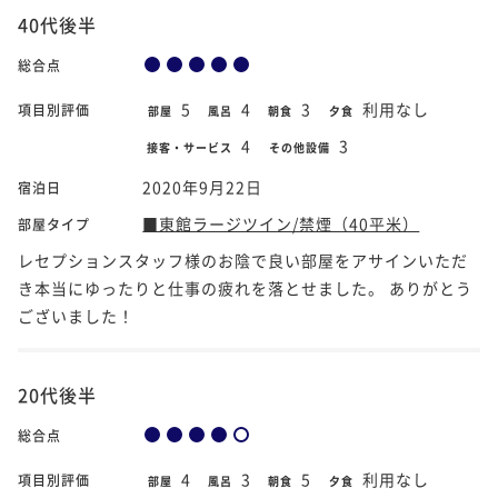
40代後半
総合点
5
4
3
利用なし
項目別評価
部屋
風呂
朝食
夕食
4
3
接客・サービス
その他設備
2020年9月22日
宿泊日
■東館ラージツイン/禁煙（40平米）
部屋タイプ
レセプションスタッフ様のお陰で良い部屋をアサインいただ
き本当にゆったりと仕事の疲れを落とせました。 ありがとう
ございました！
20代後半
総合点
4
3
5
利用なし
項目別評価
部屋
風呂
朝食
夕食