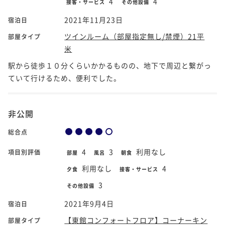
4
4
接客・サービス
その他設備
2021年11月23日
宿泊日
ツインルーム（部屋指定無し/禁煙）21平
部屋タイプ
米
駅から徒歩１０分くらいかかるものの、地下で周辺と繋がっ
ていて行けるため、便利でした。
非公開
総合点
4
3
利用なし
項目別評価
部屋
風呂
朝食
利用なし
4
夕食
接客・サービス
3
その他設備
2021年9月4日
宿泊日
【東館コンフォートフロア】コーナーキン
部屋タイプ