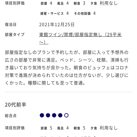
4
4
3
利用なし
項目別評価
部屋
風呂
朝食
夕食
4
4
接客・サービス
その他設備
2021年12月25日
宿泊日
東館ツイン/禁煙/部屋指定無し（29平米
部屋タイプ
～）
部屋指定なしのプランで予約したが、部屋に入って予想外の
広さの部屋で非常に満足。ベッド、シーツ、枕類、清掃も行
き届いており気持ちが良かった。朝食のビュッフェはコロナ
対策で進路が決められていたのは仕方がないが、少し選びに
くかった。種類に関しても至って普通。
20代前半
総合点
5
4
5
利用なし
項目別評価
部屋
風呂
朝食
夕食