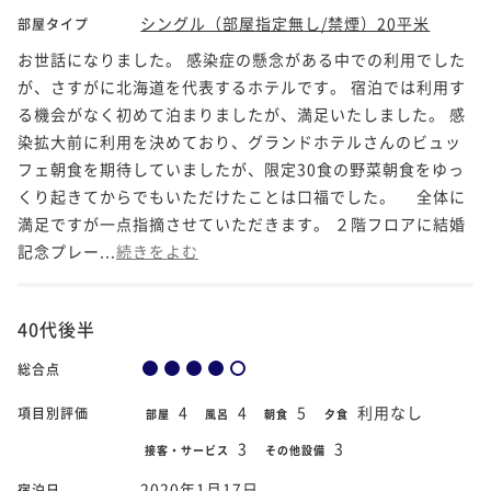
シングル（部屋指定無し/禁煙）20平米
部屋タイプ
お世話になりました。 感染症の懸念がある中での利用でした
が、さすがに北海道を代表するホテルです。 宿泊では利用す
る機会がなく初めて泊まりましたが、満足いたしました。 感
染拡大前に利用を決めており、グランドホテルさんのビュッ
フェ朝食を期待していましたが、限定30食の野菜朝食をゆっ
くり起きてからでもいただけたことは口福でした。 全体に
満足ですが一点指摘させていただきます。 ２階フロアに結婚
記念プレー...
続きをよむ
40代後半
総合点
4
4
5
利用なし
項目別評価
部屋
風呂
朝食
夕食
3
3
接客・サービス
その他設備
2020年1月17日
宿泊日