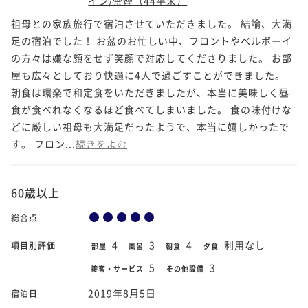
イン/禁煙（44平米）
祖母との家族旅行で宿泊させていただきました。 結論、大満
足の宿泊でした！ お盆のお忙しい中、フロントやベルボーイ
の方々は嫌な顔をせず笑顔で対応してくださりました。 お部
屋も広々としており快適に4人で過ごすことができました。
朝食は環楽で和定食をいただきましたが、本当に美味しく昼
食が食べれなくなるほど食べてしまいました。 食の味付けな
どに厳しい祖母も大満足だったようで、本当に嬉しかったで
す。 フロン...
続きをよむ
60歳以上
総合点
4
3
4
利用なし
項目別評価
部屋
風呂
朝食
夕食
5
3
接客・サービス
その他設備
2019年8月5日
宿泊日