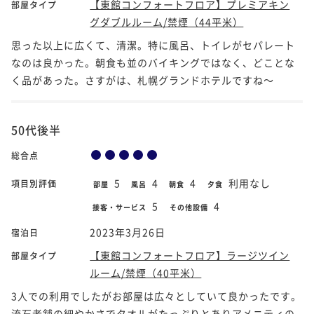
【東館コンフォートフロア】プレミアキン
部屋タイプ
グダブルルーム/禁煙（44平米）
思った以上に広くて、清潔。特に風呂、トイレがセパレート
なのは良かった。朝食も並のバイキングではなく、どことな
く品があった。さすがは、札幌グランドホテルですね～
50代後半
総合点
5
4
4
利用なし
項目別評価
部屋
風呂
朝食
夕食
5
4
接客・サービス
その他設備
2023年3月26日
宿泊日
【東館コンフォートフロア】ラージツイン
部屋タイプ
ルーム/禁煙（40平米）
3人での利用でしたがお部屋は広々としていて良かったです。
流石老舗の細やかさでタオルがたっぷりとありアメニティの