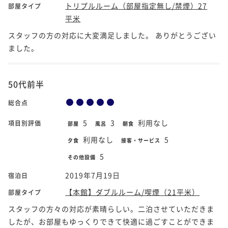
トリプルルーム（部屋指定無し/禁煙）27
部屋タイプ
平米
スタッフの方の対応に大変満足しました。 ありがとうござい
ました。
50代前半
総合点
5
3
利用なし
項目別評価
部屋
風呂
朝食
利用なし
5
夕食
接客・サービス
5
その他設備
2019年7月19日
宿泊日
【本館】ダブルルーム/喫煙（21平米）
部屋タイプ
スタッフの方々の対応が素晴らしい。二泊させていただきま
したが、お部屋もゆっくりできて快適に過ごすことができま