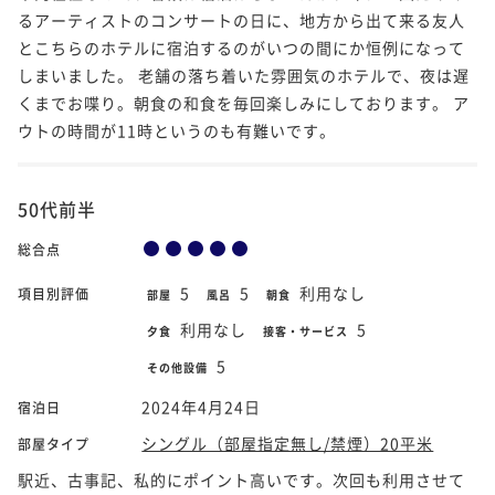
るアーティストのコンサートの日に、地方から出て来る友人
とこちらのホテルに宿泊するのがいつの間にか恒例になって
しまいました。 老舗の落ち着いた雰囲気のホテルで、夜は遅
くまでお喋り。朝食の和食を毎回楽しみにしております。 ア
ウトの時間が11時というのも有難いです。
50代前半
総合点
5
5
利用なし
項目別評価
部屋
風呂
朝食
利用なし
5
夕食
接客・サービス
5
その他設備
2024年4月24日
宿泊日
シングル（部屋指定無し/禁煙）20平米
部屋タイプ
駅近、古事記、私的にポイント高いです。次回も利用させて