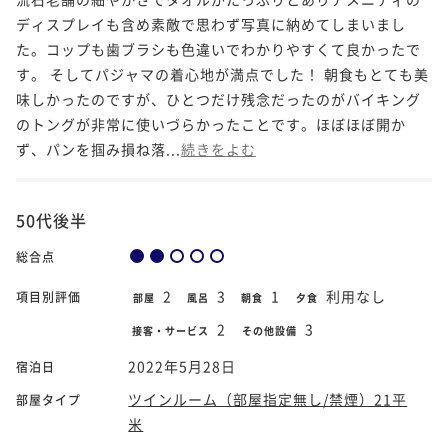
ディスプレイも含め素敵で思わず写真に納めてしまいまし
た。コップも歯ブラシも色違いでわかりやすくて良かったで
す。 そしてパジャマの着心地が満点でした！ 朝食もとても美
味しかったのですが、ひとつだけ残念だったのがバイキング
のトングが非常に使いづらかったことです。ほぼほぼ開か
ず、パンを掴み損ね落...
続きをよむ
50代後半
総合点
2
3
1
利用なし
項目別評価
部屋
風呂
朝食
夕食
2
3
接客・サービス
その他設備
2022年5月28日
宿泊日
ツインルーム（部屋指定無し/禁煙）21平
部屋タイプ
米