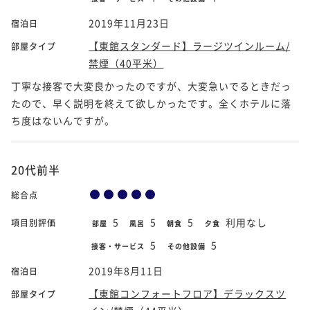
2019年11月23日
宿泊日
【東館スタンダード】ラージツインルーム/
部屋タイプ
禁煙（40平米）
丁寧な接客で大変良かったのですが、大変急いでるときだっ
たので、早く説明を終えて欲しかったです。全くホテルに落
ち度はないんですが。
20代前半
総合点
5
5
5
利用なし
項目別評価
部屋
風呂
朝食
夕食
5
5
接客・サービス
その他設備
2019年8月11日
宿泊日
【東館コンフォートフロア】デラックスツ
部屋タイプ