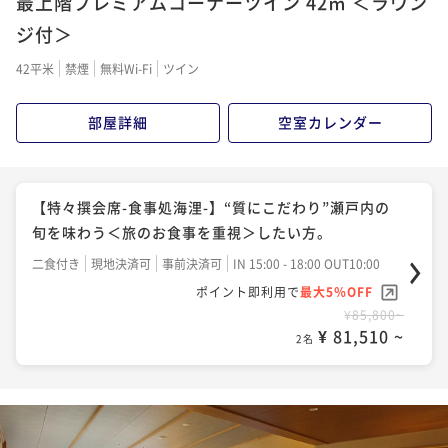
最上階プレミアムコーナーツイン 42㎡ ＜ラウン
ジ付＞
42平米
禁煙
無料Wi-Fi
ツイン
部屋詳細
空室カレンダー
【特々撰会席-食事処海浬-】“質にこだわり”瀬戸内の
旬を味わう＜旅のお食事を重視＞したい方。
二食付き
現地決済可
事前決済可
IN 15:00 - 18:00 OUT10:00
ポイント即利用で
最大5％OFF
¥85,800~
¥ 81,510 ~
2名