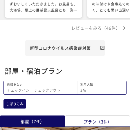
ずおいしくいただきました。お風呂も、
の味付けや食事処での
大浴場、屋上の展望露天風呂とも、海の
く、とても思い出深い
眺めが素晴らしく大満足でした。 接
た。 温泉や眺望、ホ
客される皆さんが、笑顔で明るく気さく
素晴らしかったです。
レビューをみる（46件）
な方ばかりで、親切に館内の利用につて
頂きます。
教えていただきました。 プレミアム
ラウンジも目の前に鞆の浦の海が迫り、
ちょっと贅沢な気分になりました。マイ
新型コロナウイルス感染症対策
ベスト宿泊施設の一つとなりました。何
度でも訪れたくなるやどです。 本当に
お世話になり、ありがとうございまし
部屋・宿泊プラン
た。
利用人数
日程を入力
2
名
チェックイン
−
チェックアウト
しぼりこみ
部屋
（
7
）
プラン
（
3
）
件
件