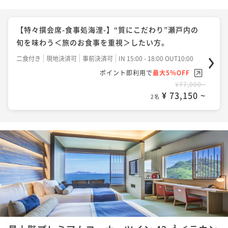
【特々撰会席-食事処海浬-】“質にこだわり”瀬戸内の
旬を味わう＜旅のお食事を重視＞したい方。
二食付き
現地決済可
事前決済可
IN 15:00 - 18:00 OUT10:00
ポイント即利用で
最大5％OFF
¥77,000~
¥ 73,150 ~
2名