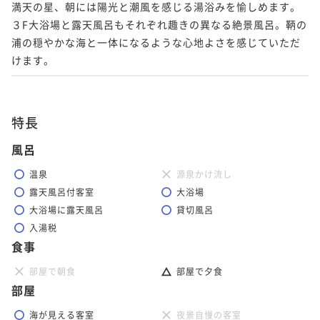
満天の星、朝には陽光と潮風を感じる湯浴みを愉しめます。
３F大浴場と露天風呂もそれぞれ趣きの異なる絶景風呂。鞆の
浦の穏やかな海と一体になるような心地よさを感じていただ
特長
風呂
温泉
源泉かけ流し
露天風呂付客室
大浴場
大浴場に露天風呂
貸切風呂
入湯税
食事
部屋で朝食
部屋で夕食
部屋
海が見える客室
夜景自慢の客室