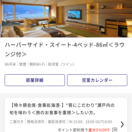
1
2
3
4
5
6
7
8
9
ハーバーサイド・スイート-4ベッド-86㎡＜ラウ
ンジ付＞
86平米
禁煙
無料Wi-Fi
和洋室（ツイン）
部屋詳細
空室カレンダー
【特々撰会席-食事処海浬-】“質にこだわり”瀬戸内の
旬を味わう＜旅のお食事を重視＞したい方。
二食付き
現地決済可
事前決済可
IN 15:00 - 18:00 OUT10:00
ポイント即利用で
最大5％OFF