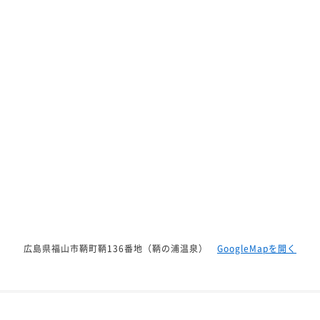
広島県福山市鞆町鞆136番地（鞆の浦温泉）
GoogleMapを開く