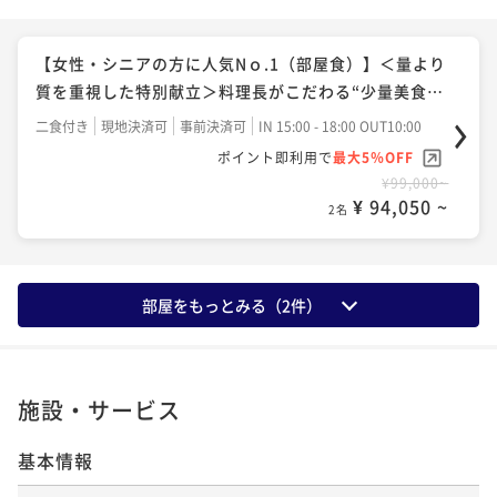
【女性・シニアの方に人気Nｏ.1（部屋食）】＜量より
質を重視した特別献立＞料理長がこだわる“少量美食会
席”
二食付き
現地決済可
事前決済可
IN 15:00 - 18:00 OUT10:00
ポイント即利用で
最大5％OFF
¥99,000~
¥ 94,050 ~
2名
部屋をもっとみる（
2
件）
施設・サービス
基本情報