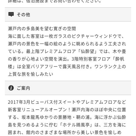
詳細は、宿泊施設までお問い合わせください。
その他
瀬戸内の多島美を望む寛ぎの空間

海に面した客室は一枚ガラスのピクチャーウィンドウで、
瀬戸内の景色を一幅の絵のように眺められるよう工夫され
ている。最上階プレミアムフロア「仙酔望」では、木や畳
の香りが心地よい空間を演出。3階特別客室フロア「酔帆
楼」は全室バリアフリーで露天風呂付き。ワンランク上の
ご案内
2017年3月ビューバス付スイートやプレミアムフロアなど
新客室リニューアルオープン！瀬戸内海のほぼ中央に位置
する、坂本龍馬ゆかりの景勝地・鞆の浦。海に浮かぶ仙酔
島を見つめるように佇む「ホテル鴎風亭」は、三方を海に
囲まれ、館内のさまざまな場所から美しい景色を愉しめ