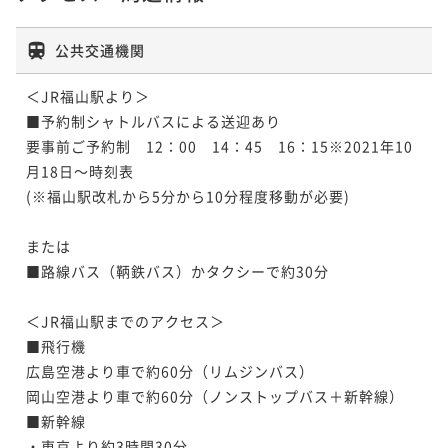
公共交通機関
＜JR福山駅より＞

■予約制シャトルバスによる送迎あり

要事前ご予約制　12：00　14：45　16：15※2021年10
月18日～時刻表

(※福山駅改札から5分から10分程度移動が必要) 

または

■路線バス（鞆鉄バス）かタクシーで約30分

＜JR福山駅までのアクセス＞

■飛行機

広島空港より車で約60分（リムジンバス）

岡山空港より車で約60分（ノンストップバス＋新幹線）

■新幹線

・東京より約3時間30分
