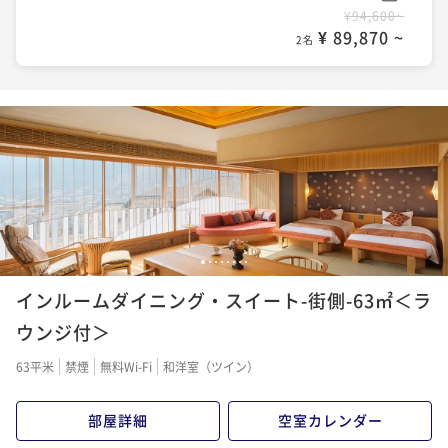
¥94,600~
¥ 89,870 ~
2名
1
2
3
4
5
6
7
8
インルームダイニング・スイート-街側-63㎡＜ラ
ウンジ付＞
63平米
禁煙
無料Wi-Fi
和洋室（ツイン）
部屋詳細
空室カレンダー