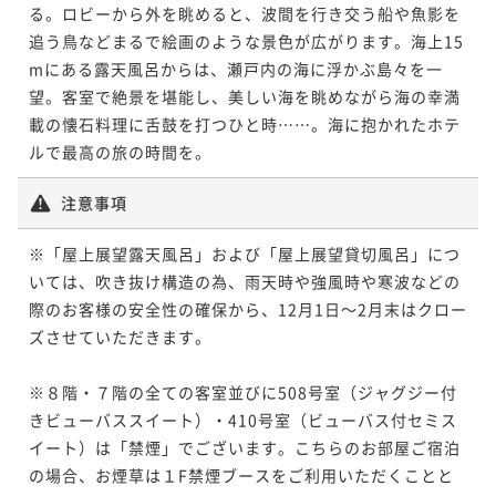
る。ロビーから外を眺めると、波間を行き交う船や魚影を
追う鳥などまるで絵画のような景色が広がります。海上15
mにある露天風呂からは、瀬戸内の海に浮かぶ島々を一
望。客室で絶景を堪能し、美しい海を眺めながら海の幸満
載の懐石料理に舌鼓を打つひと時……。海に抱かれたホテ
ルで最高の旅の時間を。
注意事項
※「屋上展望露天風呂」および「屋上展望貸切風呂」につ
いては、吹き抜け構造の為、雨天時や強風時や寒波などの
際のお客様の安全性の確保から、12月1日～2月末はクロー
ズさせていただきます。

※８階・７階の全ての客室並びに508号室（ジャグジー付
きビューバススイート）・410号室（ビューバス付セミス
イート）は「禁煙」でございます。こちらのお部屋ご宿泊
の場合、お煙草は１F禁煙ブースをご利用いただくことと