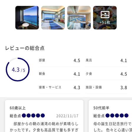
+51枚
レビューの総合点
4.5
4.1
部屋
風呂
4.3
5
/
4.1
4.5
朝食
夕食
4.3
3.8
接客・サービス
施設・設備
60歳以上
50代前半
総合点
2022/11/17
総合点
部屋からの鞆の浦湾の眺めが素晴らし
母の誕生日記念旅行で
かったです。夕食も高品質で量も多すぎ
した。 色々と心遣い