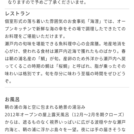
なりますので予めご了承くださいませ。
レストラン
個室形式の落ち着いた雰囲気のお食事処「海浬」では、オー
プンキッチンで新鮮な海の幸をその場で調理したできたての
お料理をご堪能いただけます。

瀬戸内の旬味を堪能できる魚料理中心の会席膳。地産地消を
心がけ、使われる食材は瀬戸内近海で獲れたものばかり。春
は鞆の浦名産の「鯛」が旬。産卵のため外洋から瀬戸内へ戻
ってくるこの時期の鯛は「桜鯛」と呼ばれ、脂が乗ったその
味わいは格別です。旬を存分に味わう至福の時間をぜひどう
お風呂
鞆の浦の海と空に包まれる絶景の湯浴み

2012年オープンの屋上露天風呂（12月～2月冬期クローズ）
からは、遮るものなく視界いっぱいに広がる波穏やかな瀬戸
内海と、鞆の浦に浮かぶ島々を一望。夜には手の届きそうな