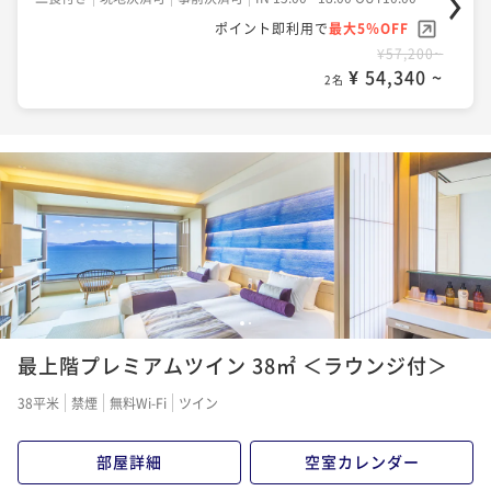
ポイント即利用で
最大5％OFF
¥57,200~
¥ 54,340 ~
2名
1
2
最上階プレミアムツイン 38㎡ ＜ラウンジ付＞
38平米
禁煙
無料Wi-Fi
ツイン
部屋詳細
空室カレンダー