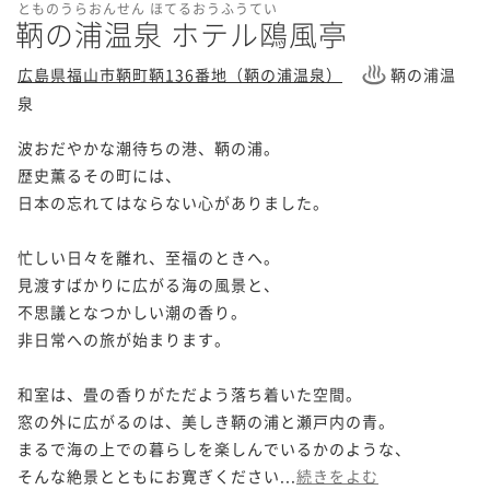
とものうらおんせん ほてるおうふうてい
鞆の浦温泉 ホテル鴎風亭
広島県福山市鞆町鞆136番地（鞆の浦温泉）
鞆の浦温
泉
波おだやかな潮待ちの港、鞆の浦。

歴史薫るその町には、

日本の忘れてはならない心がありました。

忙しい日々を離れ、至福のときへ。

見渡すばかりに広がる海の風景と、

不思議となつかしい潮の香り。

非日常への旅が始まります。

和室は、畳の香りがただよう落ち着いた空間。

窓の外に広がるのは、美しき鞆の浦と瀬戸内の青。

まるで海の上での暮らしを楽しんでいるかのような、

そんな絶景とともにお寛ぎください...
続きをよむ