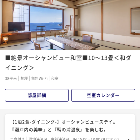
■絶景オーシャンビュー和室■10～13畳＜和ダ
イニング＞
38平米
禁煙
無料Wi-Fi
和室
部屋詳細
空室カレンダー
【1泊2食-ダイニング-】オーシャンビューステイ。
『瀬戸内の美味』と『鞆の浦温泉』を楽しむ。
二食付き
現地決済可
事前決済可
IN 15:00 - 18:00 OUT10:00