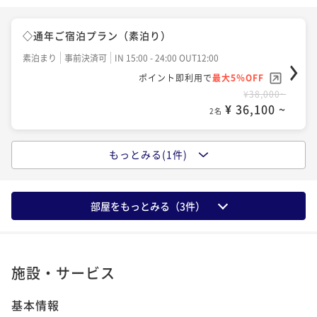
◇通年ご宿泊プラン（素泊り）
素泊まり
事前決済可
IN 15:00 - 24:00 OUT12:00
ポイント即利用で
最大5％OFF
¥38,000~
¥ 36,100 ~
2名
もっとみる(1件)
◇通年ご宿泊プラン（朝食付）
朝食付き
現地決済可
事前決済可
IN 15:00 - 24:00 OUT12:00
ポイント即利用で
最大5％OFF
部屋をもっとみる（
3
件）
¥43,000~
¥ 40,850 ~
2名
施設・サービス
基本情報