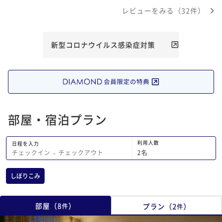
体、部屋の床や壁の掃除が行き届いてな
レビューをみる（32件）
いせいか、ややカビ臭く、滞在中喉の調
子が悪くなった。ベッドは悪くない。風
呂はシャワー共用タイプ。部屋全体の設
備がとにかく古い。 プレミアムフロア
新型コロナウイルス感染症対策
ーということで9Fのラウンジが使えた
が、ジュースとスナックのみで価値を感
じなかった。1Fのカフェで何度も使え
るドリンク券のようなものをいただき一
回使ったが、これも価値を感じなかっ
た。 スタッフの方のサービスや対応は
部屋・宿泊プラン
概ねよかった。ただ、タクシーで到着時
にトランクの荷物を取ろうともせずにぼ
ーっとしているスタッフもいた。 総合
利用人数
日程を入力
的には昨今の価格高騰を考慮しても
2
名
チェックイン
−
チェックアウト
20000円〜25000円以上は払えない施
設との感想。今回は選択を誤った。
しぼりこみ
部屋
（
8
）
プラン
（
2
）
件
件