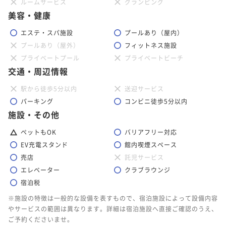
ルームサービス
グランピング
美容・健康
エステ・スパ施設
プールあり（屋内）
プールあり（屋外）
フィットネス施設
プライベートプール
プライベートビーチ
交通・周辺情報
駅から徒歩5分以内
送迎サービス
パーキング
コンビニ徒歩5分以内
施設・その他
ペットもOK
バリアフリー対応
EV充電スタンド
館内喫煙スペース
売店
託児サービス
エレベーター
クラブラウンジ
宿泊税
※施設の特徴は一般的な設備を表すもので、宿泊施設によって設備内容
やサービスの範囲は異なります。詳細は宿泊施設へ直接ご確認のうえ、
ご予約くださいませ。