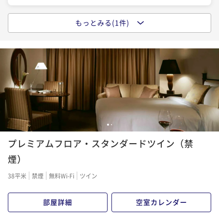
もっとみる(1件)
◇通年ご宿泊プラン（朝食付）
朝食付き
現地決済可
事前決済可
IN 15:00 - 24:00 OUT12:00
ポイント即利用で
最大5％OFF
¥29,000~
¥ 27,550 ~
2名
1
2
プレミアムフロア・スタンダードツイン（禁
煙）
38平米
禁煙
無料Wi-Fi
ツイン
部屋詳細
空室カレンダー