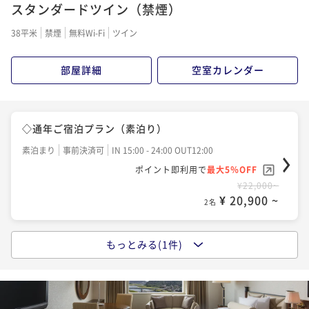
スタンダードツイン（禁煙）
38平米
禁煙
無料Wi-Fi
ツイン
部屋詳細
空室カレンダー
◇通年ご宿泊プラン（素泊り）
素泊まり
事前決済可
IN 15:00 - 24:00 OUT12:00
ポイント即利用で
最大5％OFF
¥22,000~
¥ 20,900 ~
2名
もっとみる(1件)
◇通年ご宿泊プラン（朝食付）
朝食付き
現地決済可
事前決済可
IN 15:00 - 24:00 OUT12:00
ポイント即利用で
最大5％OFF
¥27,000~