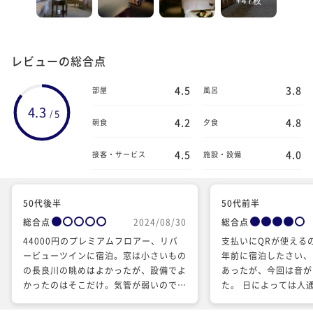
レビューの総合点
4.5
3.8
部屋
風呂
4.3
5
/
4.2
4.8
朝食
夕食
4.5
4.0
接客・サービス
施設・設備
50代後半
50代前半
総合点
2024/08/30
総合点
44000円のプレミアムフロアー、リバ
支払いにQRが使える
ービューツインに宿泊。窓は小さいもの
年前に宿泊したさい、
の長良川の眺めはよかったが、設備でよ
あったが、今回は音が
かったのはそこだけ。気管が弱いので空
た。 日によっては人
気の質に敏感なこともあり、フロア全
ないと思います。