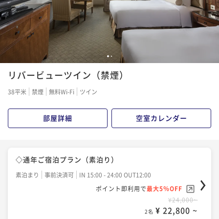
¥ 25,650 ~
2名
1
2
リバービューツイン（禁煙）
38平米
禁煙
無料Wi-Fi
ツイン
部屋詳細
空室カレンダー
◇通年ご宿泊プラン（素泊り）
素泊まり
事前決済可
IN 15:00 - 24:00 OUT12:00
ポイント即利用で
最大5％OFF
¥24,000~
¥ 22,800 ~
2名