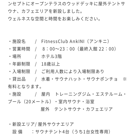
ンセプトにオープンテラスのウッドデッキに屋外テントサ
ウナ、カフェエリアを新設しました。

ウェルネスな空間と時間をお楽しみください。

・施設名　　/　FitnessClub AnkINI（アンキニ）

・営業時間　/　 8：00～23：00（最終入館 22：00）

・場所　　　/　ホテル3階

・年齢制限　/　18歳以上　

・入場制限　/　ご利用人数により入場制限あり

・貸出品　　/　水着・サウナハット・サウナポンチョ　※
有料となります。

・施設　　　/　屋内　トレーニングジム・エステルーム・
プール（20メートル）・室内サウナ・浴室

　　　　　　　 屋外　テントサウナ・カフェエリア

・新設エリア/ 屋外サウナエリア

　設 備   　：サウナテント4台（うち1台女性専用）　　
