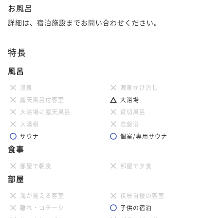
お風呂
詳細は、宿泊施設までお問い合わせください。
特長
風呂
温泉
源泉かけ流し
露天風呂付客室
大浴場
大浴場に露天風呂
貸切風呂
入湯税
岩盤浴
サウナ
個室/専用サウナ
食事
部屋で朝食
部屋で夕食
部屋
海が見える客室
夜景自慢の客室
離れ・コテージ
子供の宿泊