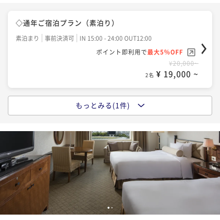
◇通年ご宿泊プラン（素泊り）
素泊まり
事前決済可
IN 15:00 - 24:00 OUT12:00
ポイント即利用で
最大5％OFF
¥20,000~
¥ 19,000 ~
2名
もっとみる(1件)
◇通年ご宿泊プラン（朝食付）
朝食付き
現地決済可
事前決済可
IN 15:00 - 24:00 OUT12:00
ポイント即利用で
最大5％OFF
¥25,000~
¥ 23,750 ~
2名
1
2