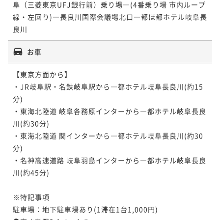
阜（三菱東京UFJ銀行前）乗り場―(4番乗り場 市内ループ
線・左回り)―長良川国際会議場北口―都ほ都ホテル岐阜長
良川
お車
【東京方面から】

・JR岐阜駅・名鉄岐阜駅から―都ホテル岐阜長良川(約15
分)

・東海北陸道 岐阜各務原インターから―都ホテル岐阜長良
川(約30分)

・東海北陸道 関インターから―都ホテル岐阜長良川(約30
分)

・名神高速道路 岐阜羽島インターから―都ホテル岐阜長良
川(約45分)

※特記事項

駐車場：地下駐車場あり(1滞在1台1,000円)
