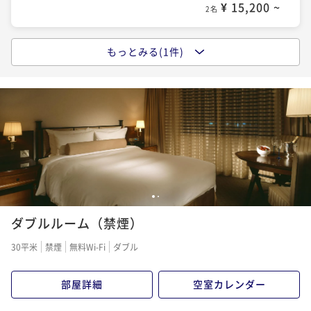
¥ 15,200 ~
2名
もっとみる(1件)
◇通年ご宿泊プラン（朝食付）
朝食付き
現地決済可
事前決済可
IN 15:00 - 24:00 OUT12:00
ポイント即利用で
最大5％OFF
¥21,000~
¥ 19,950 ~
2名
1
2
ダブルルーム（禁煙）
30平米
禁煙
無料Wi-Fi
ダブル
部屋詳細
空室カレンダー