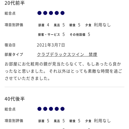
20代前半
総合点
4
5
5
利用なし
項目別評価
部屋
風呂
朝食
夕食
5
5
接客・サービス
その他設備
2021年3月7日
宿泊日
クラブデラックスツイン 禁煙
部屋タイプ
お部屋にお化粧用の鏡が見当たらなくて、もしあったら良か
ったなと思いました。 それ以外はとっても素敵な時間を過ご
させていただきました。
40代後半
総合点
5
5
5
利用なし
項目別評価
部屋
風呂
朝食
夕食