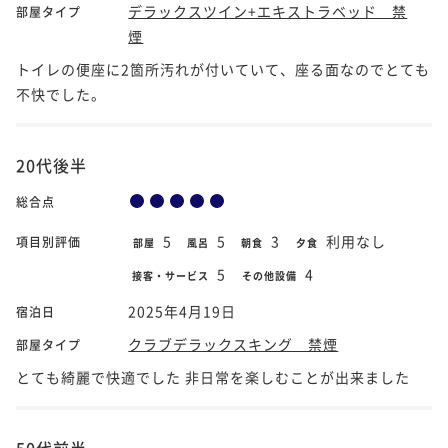
デラックスツイン+エキストラベッド 禁
部屋タイプ
煙
トイレの便座に2箇所汚れが付いていて、座る面なのでとても
不快でした。
20代後半
総合点
5
5
3
利用なし
項目別評価
部屋
風呂
朝食
夕食
5
4
接客・サービス
その他設備
2025年4月19日
宿泊日
クラブデラックスキング 禁煙
部屋タイプ
とても綺麗で快適でした 非日常を楽しむことが出来ました
50代前半