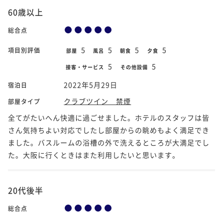
60歳以上
総合点
5
5
5
5
項目別評価
部屋
風呂
朝食
夕食
5
5
接客・サービス
その他設備
2022年5月29日
宿泊日
クラブツイン 禁煙
部屋タイプ
全てがたいへん快適に過ごせました。ホテルのスタッフは皆
さん気持ちよい対応でしたし部屋からの眺めもよく満足でき
ました。バスルームの浴槽の外で洗えるところが大満足でし
た。大阪に行くときはまた利用したいと思います。
20代後半
総合点