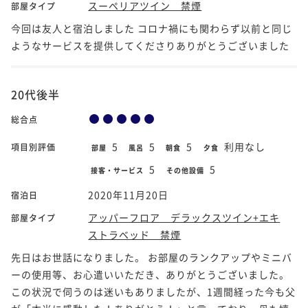
スーペリアツイン 禁煙
部屋タイプ
今回は友人と宿泊しました コロナ禍にも関わらず以前と同じ
ようなサービスを提供してくださりありがとうございました
20代後半
総合点
5
5
5
利用なし
項目別評価
部屋
風呂
朝食
夕食
5
5
接客・サービス
その他設備
2020年11月20日
宿泊日
アッパーフロア デラックスツイン+エキ
部屋タイプ
ストラベッド 禁煙
先日はお世話になりました。 お部屋のランクアップやミニバ
ーの使用等、お心遣いいただき、ありがとうございました。
この状況で伺うのは迷いもありましたが、1週間経った今も父