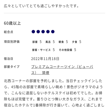
広々としていてとても過ごしやすかったです。
60歳以上
総合点
5
5
5
5
項目別評価
部屋
風呂
朝食
夕食
5
5
接客・サービス
その他設備
2022年11月18日
宿泊日
プレミアムコーナーツイン（ビューバ
部屋タイプ
ス） 禁煙
北西コーナーの部屋を予約しました。当日チェックインした
ら、45階のお部屋で素晴らしい眺め！景色がジオラマのよう
で、こんなに退屈しないホテルステイは初めてでした。お掃
除もほぼ完璧です。曇りひとつ無い大きなガラス、これまで
宿泊したホテルで1番掃除が行き届いて、心地よく過ごしまし