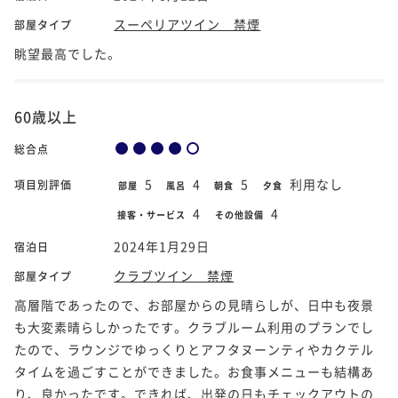
スーペリアツイン 禁煙
部屋タイプ
眺望最高でした。
60歳以上
総合点
5
4
5
利用なし
項目別評価
部屋
風呂
朝食
夕食
4
4
接客・サービス
その他設備
2024年1月29日
宿泊日
クラブツイン 禁煙
部屋タイプ
高層階であったので、お部屋からの見晴らしが、日中も夜景
も大変素晴らしかったです。クラブルーム利用のプランでし
たので、ラウンジでゆっくりとアフタヌーンティやカクテル
タイムを過ごすことができました。お食事メニューも結構あ
り、良かったです。できれば、出発の日もチェックアウトの