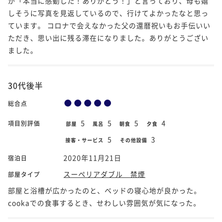
が「本当に感動した！ありがとう！」と言っており、母も嬉
しそうに写真を見返しているので、行けてよかったなと思っ
ています。 コロナで会えなかった父の還暦祝いもお手伝いい
ただき、思い出に残る滞在になりました。ありがとうござい
ました。
30代後半
総合点
5
5
5
4
項目別評価
部屋
風呂
朝食
夕食
5
3
接客・サービス
その他設備
2020年11月21日
宿泊日
スーペリアダブル 禁煙
部屋タイプ
部屋と浴槽が広かったのと、ベッドの寝心地が良かった。
cookaでの食事するとき、せわしい雰囲気が気になった。