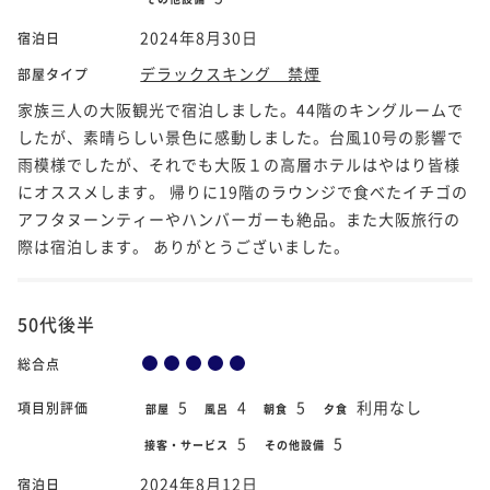
2024年8月30日
宿泊日
デラックスキング 禁煙
部屋タイプ
家族三人の大阪観光で宿泊しました。44階のキングルームで
したが、素晴らしい景色に感動しました。台風10号の影響で
雨模様でしたが、それでも大阪１の高層ホテルはやはり皆様
にオススメします。 帰りに19階のラウンジで食べたイチゴの
アフタヌーンティーやハンバーガーも絶品。また大阪旅行の
際は宿泊します。 ありがとうございました。
50代後半
総合点
5
4
5
利用なし
項目別評価
部屋
風呂
朝食
夕食
5
5
接客・サービス
その他設備
2024年8月12日
宿泊日