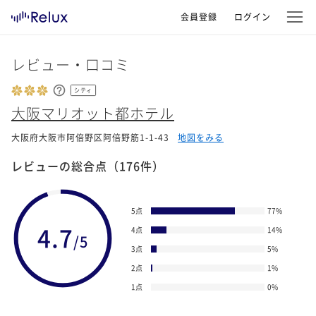
会員登録
ログイン
レビュー・口コミ
シティ
大阪マリオット都ホテル
大阪府大阪市阿倍野区阿倍野筋1-1-43
地図をみる
レビューの総合点
（176件）
5点
77
%
4.7
4点
14
%
/5
3点
5
%
2点
1
%
1点
0
%