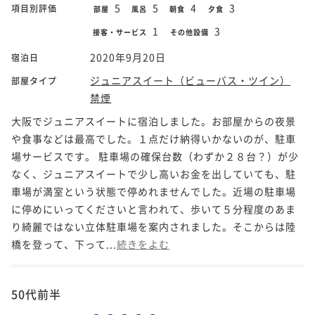
5
5
4
3
項目別評価
部屋
風呂
朝食
夕食
1
3
接客・サービス
その他設備
2020年9月20日
宿泊日
ジュニアスイート（ビューバス・ツイン）
部屋タイプ
禁煙
大阪でジュニアスイートに宿泊しました。お部屋からの夜景
や食事などは最高でした。１点だけ納得いかないのが、駐車
場サービスです。 駐車場の確保台数（わずか２８台？）が少
なく、ジュニアスイートで少し高いお金を出していても、駐
車場が満室という状態で停めれませんでした。近場の駐車場
に停めにいってくださいと言われて、歩いて５分程度のあま
り綺麗ではない立体駐車場を案内されました。そこからは陸
橋を登って、下って...
続きをよむ
50代前半