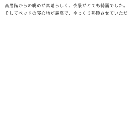
高層階からの眺めが素晴らしく、夜景がとても綺麗でした。
そしてベッドの寝心地が最高で、ゆっくり熟睡させていただ
きました。
非公開
総合点
5
5
5
5
項目別評価
部屋
風呂
朝食
夕食
5
5
接客・サービス
その他設備
2020年9月19日
宿泊日
アッパーフロア デラックスツイン+エキ
部屋タイプ
ストラベッド 禁煙
レストランの割烹を利用しましたが、ゆったりとした時間を
過ごすことができて大変満足です。 お魚は新鮮で、貴重なク
エの酒蒸しを楽しむことができてとてもラッキーでした。 娘