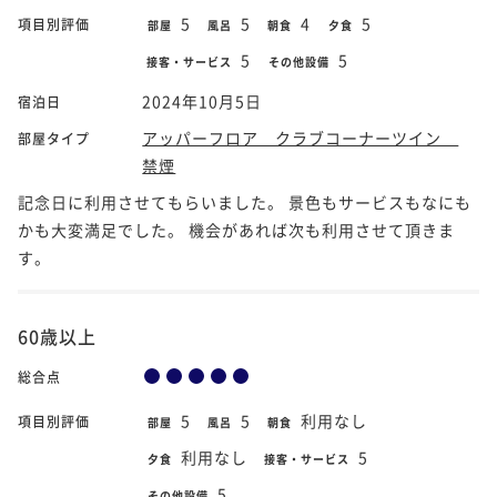
5
5
4
5
項目別評価
部屋
風呂
朝食
夕食
5
5
接客・サービス
その他設備
2024年10月5日
宿泊日
アッパーフロア クラブコーナーツイン
部屋タイプ
禁煙
記念日に利用させてもらいました。 景色もサービスもなにも
かも大変満足でした。 機会があれば次も利用させて頂きま
す。
60歳以上
総合点
5
5
利用なし
項目別評価
部屋
風呂
朝食
利用なし
5
夕食
接客・サービス
5
その他設備