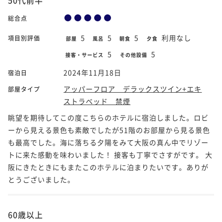
総合点
5
5
5
利用なし
項目別評価
部屋
風呂
朝食
夕食
5
5
接客・サービス
その他設備
2024年11月18日
宿泊日
アッパーフロア デラックスツイン+エキ
部屋タイプ
ストラベッド 禁煙
眺望を期待してこの度こちらのホテルに宿泊しました。ロビ
ーから見える景色も素敵でしたが51階のお部屋から見る景色
も最高でした。海に落ちる夕陽をみて大阪の真ん中でリゾー
トに来た感動を味わいました！ 接客も丁寧でさすがです。 大
阪にきたときにもまたこのホテルに泊まりたいです。ありが
とうございました。
60歳以上