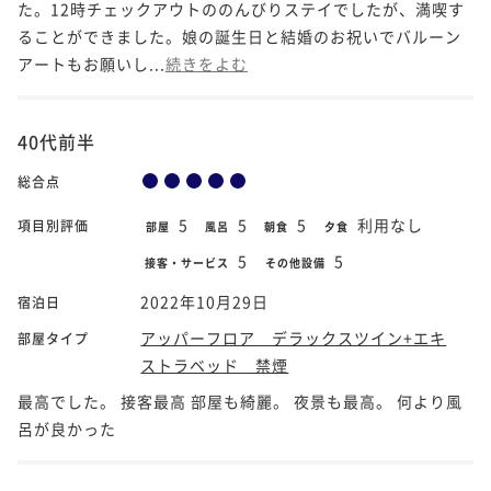
た。12時チェックアウトののんびりステイでしたが、満喫す
ることができました。娘の誕生日と結婚のお祝いでバルーン
アートもお願いし...
続きをよむ
40代前半
総合点
5
5
5
利用なし
項目別評価
部屋
風呂
朝食
夕食
5
5
接客・サービス
その他設備
2022年10月29日
宿泊日
アッパーフロア デラックスツイン+エキ
部屋タイプ
ストラベッド 禁煙
最高でした。 接客最高 部屋も綺麗。 夜景も最高。 何より風
呂が良かった