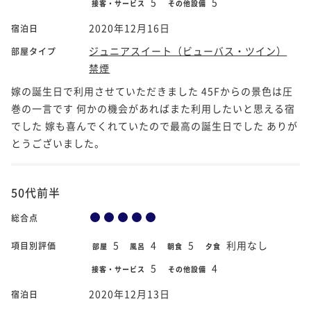
5
5
接客・サービス
その他設備
2020年12月16日
宿泊日
ジュニアスイート（ビューバス・ツイン）
部屋タイプ
禁煙
嫁の誕生日で利用させていただきました 45Fからの景色は圧
巻の一言です 何かの機会があればまた利用したいと思える宿
でした 嫁も喜んでくれていたので最高の誕生日でした ありが
とうございました。
50代前半
総合点
5
4
5
利用なし
項目別評価
部屋
風呂
朝食
夕食
5
4
接客・サービス
その他設備
2020年12月13日
宿泊日