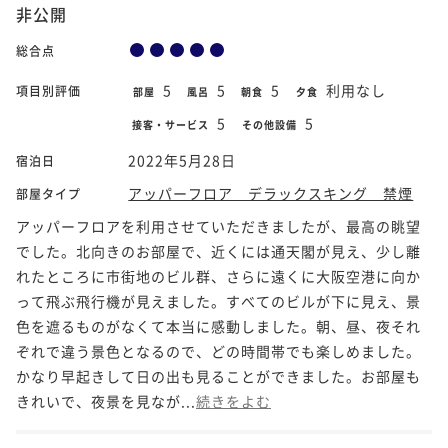
非公開
総合点
5
5
5
利用なし
項目別評価
部屋
風呂
朝食
夕食
5
5
接客・サービス
その他設備
2022年5月28日
宿泊日
アッパーフロア デラックスキング 禁煙
部屋タイプ
アッパーフロアを利用させていただきましたが、最高の眺望
でした。北向きのお部屋で、近くには通天閣が見え、少し離
れたところに市街地のビル群、さらに遠くに大阪空港に向か
って飛ぶ飛行機が見えました。すべてのビルが下に見え、景
色を遮るものがなくて本当に感動しました。朝、昼、夜それ
ぞれで違う景色となるので、どの時間帯でも楽しめました。
かなり早起きして日の出も見ることができました。お部屋も
きれいで、夜景を見なが...
続きをよむ