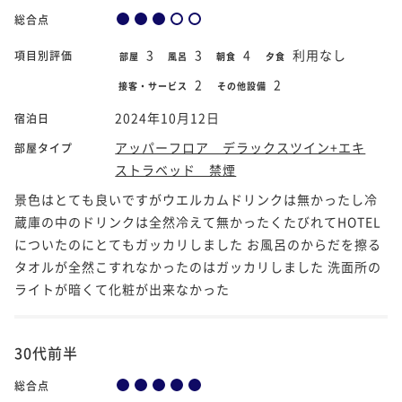
総合点
3
3
4
利用なし
項目別評価
部屋
風呂
朝食
夕食
2
2
接客・サービス
その他設備
2024年10月12日
宿泊日
アッパーフロア デラックスツイン+エキ
部屋タイプ
ストラベッド 禁煙
景色はとても良いですがウエルカムドリンクは無かったし冷
蔵庫の中のドリンクは全然冷えて無かったくたびれてHOTEL
についたのにとてもガッカリしました お風呂のからだを擦る
タオルが全然こすれなかったのはガッカリしました 洗面所の
ライトが暗くて化粧が出来なかった
30代前半
総合点