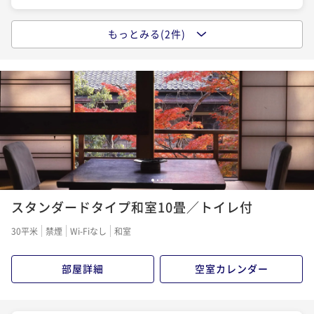
ぶ＆伝統の味わい金目煮付と月替わり会席コース♪
［ちょっと贅沢な夕膳］伊豆の山葵で味わう和牛ステ
二食付き
事前決済可
IN 15:00 - 18:00 OUT11:00
ーキと月替わり会席料理コース♪
もっとみる(2件)
［文化財に泊まる］お部屋食で味わう季節の月替わり
ポイント即利用で
最大5％OFF
二食付き
事前決済可
IN 15:00 - 18:00 OUT11:00
会席料理を堪能♪
¥66,000~
ポイント即利用で
最大5％OFF
¥ 62,700 ~
2名
二食付き
事前決済可
IN 15:00 - 18:00 OUT11:00
¥84,700~
ポイント即利用で
最大5％OFF
¥ 80,465 ~
2名
¥62,700~
¥ 59,565 ~
2名
［ちょっと贅沢な夕膳］稀少トロ金目鯛のしゃぶしゃ
ぶ＆伝統の味わい金目煮付と月替わり会席コース♪
［ちょっと贅沢な夕膳］調理長お薦め！！ 旬の山海
1
2
3
二食付き
事前決済可
IN 15:00 - 18:00 OUT11:00
の幸を味わう、特選会席膳コース♪
スタンダードタイプ和室10畳／トイレ付
ポイント即利用で
最大5％OFF
二食付き
事前決済可
IN 15:00 - 18:00 OUT11:00
¥90,200~
30平米
禁煙
Wi-Fiなし
和室
ポイント即利用で
最大5％OFF
¥ 85,690 ~
2名
¥67,100~
部屋詳細
空室カレンダー
¥ 63,745 ~
2名