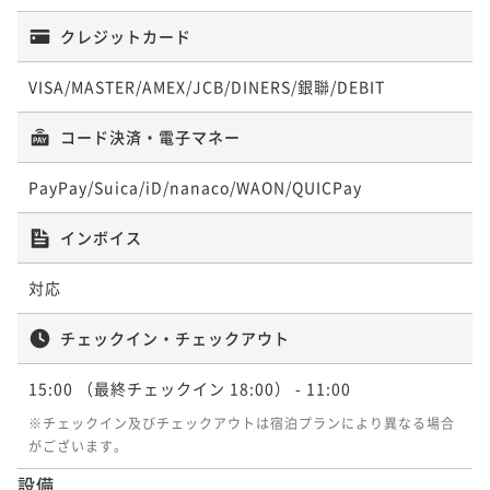
¥ 82,555 ~
2名
クレジットカード
VISA/MASTER/AMEX/JCB/DINERS/銀聯/DEBIT
［ちょっと贅沢な夕膳］稀少トロ金目鯛のしゃぶしゃ
ぶ＆伝統の味わい金目煮付と月替わり会席コース♪
コード決済・電子マネー
二食付き
事前決済可
IN 15:00 - 18:00 OUT11:00
ポイント即利用で
最大5％OFF
PayPay/Suica/iD/nanaco/WAON/QUICPay
¥92,400~
¥ 87,780 ~
2名
インボイス
対応
チェックイン・チェックアウト
15:00
（最終チェックイン 18:00）
- 11:00
※チェックイン及びチェックアウトは宿泊プランにより異なる場合
がございます。
設備