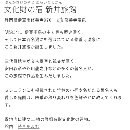
ぶんかざいのやど あらいりょかん
文化財の宿 新井旅館
静岡県伊豆市修善寺970
修善寺温泉
明治5年。伊豆半島の中で最も歴史深く、

そして日本百名湯にも選ばれている修善寺温泉に、

ここ新井旅館が誕生しました。

三代目館主が文人墨客と親交が厚く、

安田靫彦や芥川龍之介などの多くの著名人が、

この旅館で作品を生みだしました。

ミシュランにも掲載された竹林の小径や名だたる著名人も

愛した庭園は、四季の移り変わりを色鮮やかに教えてくれま
す。

敷地内に建つ15棟の登録有形文化財の建物。

館内...
続きをよむ