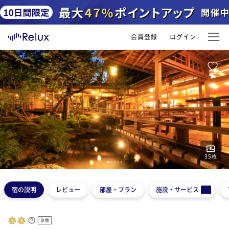
会員登録
ログイン
35
枚
1
2
3
4
5
宿の説明
レビュー
部屋・プラン
施設・サービス
旅館