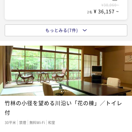
¥38,060~
¥ 36,157 ~
2名
もっとみる(7件)
［一泊朝食付］重箱膳の朝食で活力を！遅めのご到着
やイベント後のご利用などアクティブ派に
朝食付き
事前決済可
IN 15:00 - 23:00 OUT11:00
ポイント即利用で
最大5％OFF
¥40,700~
¥ 38,665 ~
2名
［一泊夕食付］朝寝坊にぴったり！チェックアウトま
1
2
3
4
5
6
でのんびりできる夕食のみのプランです
竹林の小径を望める川沿い「花の棟」／トイレ
夕食付き
事前決済可
IN 15:00 - 18:00 OUT11:00
付
ポイント即利用で
最大5％OFF
30平米
禁煙
無料Wi-Fi
和室
¥49,500~
¥ 47,025 ~
2名