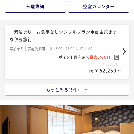
部屋詳細
空室カレンダー
［文化財に泊まる］お食事処で季節の月替わり会席料
理を堪能♪
［素泊まり］お食事なしシンプルプラン◆自由気まま
二食付き
事前決済可
IN 15:00 - 18:00 OUT11:00
な伊豆旅行
ポイント即利用で
最大5％OFF
素泊まり
事前決済可
IN 15:00 - 23:00 OUT11:00
¥55,000~
ポイント即利用で
最大5％OFF
¥ 52,250 ~
2名
¥55,000~
¥ 52,250 ~
2名
［文化財に泊まる］お部屋食で味わう季節の月替わり
会席料理を堪能♪
もっとみる(5件)
［一泊夕食付］朝寝坊にぴったり！チェックアウトま
二食付き
事前決済可
IN 15:00 - 18:00 OUT11:00
でのんびりできる夕食のみのプランです
ポイント即利用で
最大5％OFF
夕食付き
事前決済可
IN 15:00 - 18:00 OUT11:00
¥58,300~
ポイント即利用で
最大5％OFF
¥ 55,385 ~
2名
¥73,700~
¥ 70,015 ~
2名