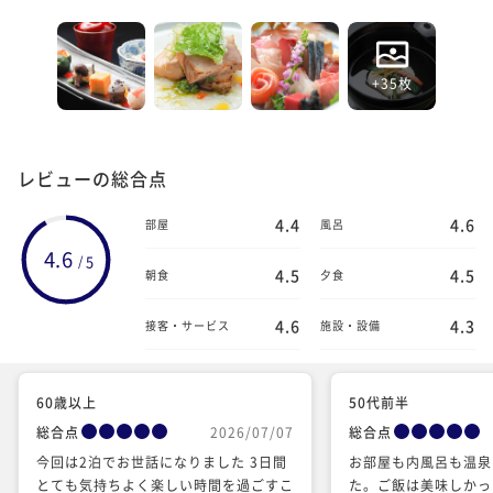
+35枚
レビューの総合点
4.4
4.6
部屋
風呂
4.6
5
/
4.5
4.5
朝食
夕食
4.6
4.3
接客・サービス
施設・設備
60歳以上
50代前半
総合点
2026/07/07
総合点
今回は2泊でお世話になりました 3日間
お部屋も内風呂も温泉
とても気持ちよく楽しい時間を過ごすこ
た。ご飯は美味しかっ