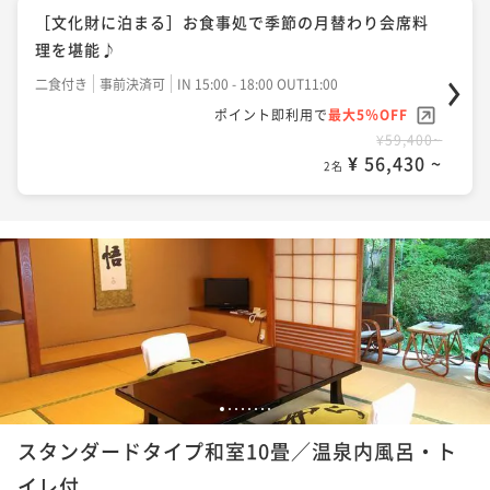
［文化財に泊まる］お食事処で季節の月替わり会席料
理を堪能♪
二食付き
事前決済可
IN 15:00 - 18:00 OUT11:00
ポイント即利用で
最大5％OFF
¥59,400~
¥ 56,430 ~
2名
1
2
3
4
5
6
7
8
スタンダードタイプ和室10畳／温泉内風呂・ト
イレ付