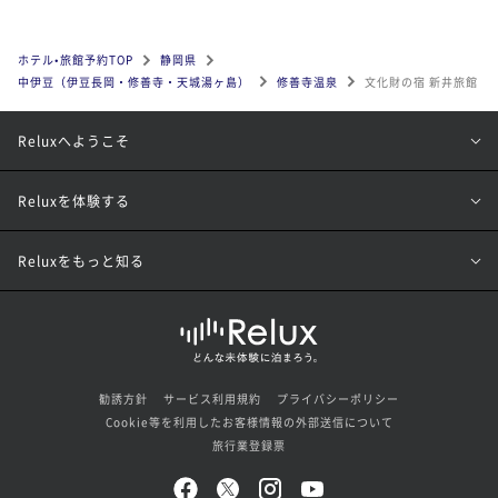
ホテル•旅館予約TOP
静岡県
中伊豆（伊豆長岡・修善寺・天城湯ヶ島）
修善寺温泉
文化財の宿 新井旅館
Reluxへようこそ
Reluxを体験する
Reluxをもっと知る
勧誘方針
サービス利用規約
プライバシーポリシー
Cookie等を利用したお客様情報の外部送信について
旅行業登録票