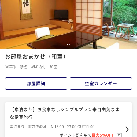
1
2
お部屋おまかせ（和室）
30平米
禁煙
Wi-Fiなし
和室
部屋詳細
空室カレンダー
［素泊まり］お食事なしシンプルプラン◆自由気まま
な伊豆旅行
素泊まり
事前決済可
IN 15:00 - 23:00 OUT11:00
ポイント即利用で
最大5％OFF