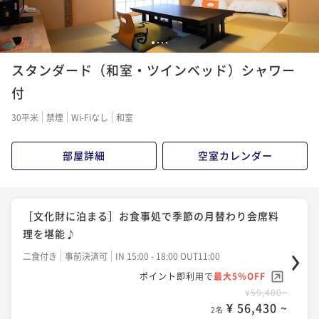
［ちょっと贅沢な夕膳］伊豆の山葵で味わう和牛ステ
ーキと月替わり会席料理コース♪
［文化財に泊まる］お部屋食で味わう季節の月替わり
1
2
3
4
二食付き
事前決済可
IN 15:00 - 18:00 OUT11:00
会席料理を堪能♪
スタンダード（和室・ツインベッド）シャワー
ポイント即利用で
最大5％OFF
二食付き
事前決済可
IN 15:00 - 18:00 OUT11:00
付
¥60,500~
ポイント即利用で
最大5％OFF
¥ 57,475 ~
2名
30平米
禁煙
Wi-Fiなし
和室
¥78,100~
¥ 74,195 ~
2名
部屋詳細
空室カレンダー
［ちょっと贅沢な夕膳］調理長お薦め！！ 旬の山海
の幸を味わう、特選会席膳コース♪
［ちょっと贅沢な夕膳］調理長お薦め！！ 旬の山海
二食付き
事前決済可
IN 15:00 - 18:00 OUT11:00
の幸を味わう、特選会席膳コース♪
［文化財に泊まる］お食事処で季節の月替わり会席料
ポイント即利用で
最大5％OFF
二食付き
事前決済可
IN 15:00 - 18:00 OUT11:00
理を堪能♪
¥62,700~
ポイント即利用で
最大5％OFF
¥ 59,565 ~
2名
二食付き
事前決済可
IN 15:00 - 18:00 OUT11:00
¥82,500~
ポイント即利用で
最大5％OFF
¥ 78,375 ~
2名
¥59,400~
［ちょっと贅沢な夕膳］稀少トロ金目鯛のしゃぶしゃ
¥ 56,430 ~
2名