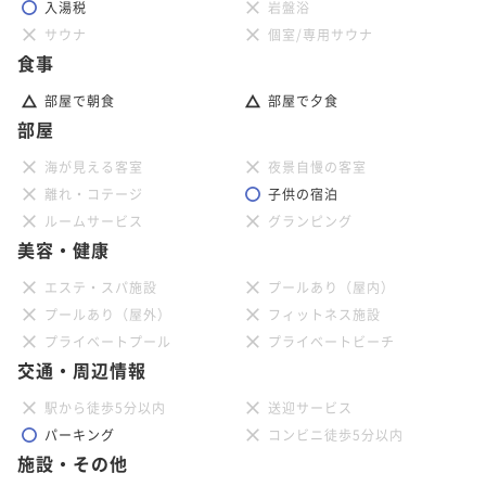
入湯税
岩盤浴
サウナ
個室/専用サウナ
食事
部屋で朝食
部屋で夕食
部屋
海が見える客室
夜景自慢の客室
離れ・コテージ
子供の宿泊
ルームサービス
グランピング
美容・健康
エステ・スパ施設
プールあり（屋内）
プールあり（屋外）
フィットネス施設
プライベートプール
プライベートビーチ
交通・周辺情報
駅から徒歩5分以内
送迎サービス
パーキング
コンビニ徒歩5分以内
施設・その他