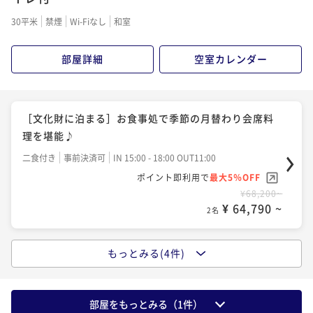
30平米
禁煙
Wi-Fiなし
和室
部屋詳細
空室カレンダー
［文化財に泊まる］お食事処で季節の月替わり会席料
理を堪能♪
二食付き
事前決済可
IN 15:00 - 18:00 OUT11:00
ポイント即利用で
最大5％OFF
¥68,200~
¥ 64,790 ~
2名
もっとみる(4件)
［文化財に泊まる］お部屋食で味わう季節の月替わり
会席料理を堪能♪
二食付き
事前決済可
IN 15:00 - 18:00 OUT11:00
部屋をもっとみる（
1
件）