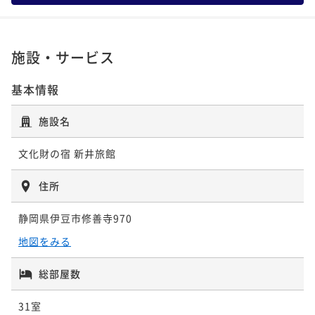
ポイント即利用で
最大5％OFF
¥80,300~
¥ 76,285 ~
2名
施設・サービス
基本情報
［ちょっと贅沢な夕膳］調理長お薦め！！ 旬の山海
の幸を味わう、特選会席膳コース♪
施設名
二食付き
事前決済可
IN 15:00 - 18:00 OUT11:00
ポイント即利用で
最大5％OFF
文化財の宿 新井旅館
¥84,700~
¥ 80,465 ~
2名
住所
静岡県伊豆市修善寺970
［ちょっと贅沢な夕膳］伊豆の山葵で味わう和牛ステ
地図をみる
ーキと月替わり会席料理コース♪
二食付き
事前決済可
IN 15:00 - 18:00 OUT11:00
総部屋数
ポイント即利用で
最大5％OFF
31室
¥86,900~