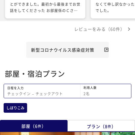
とができました。最初から最後までお世
なくて申し訳なかった
話をしてくださった お部屋係のＣさん
でした。
とＫさんの接客が素晴らしかったです
Ｋさんは新人でＣさんの指導のもと一生
レビューをみる（60件）
懸命接客してくださいました Ｃさんは
Ｋさんが目標とされるに相応しい知識も
豊かユーモアにもとんだ会話とかとても
気持ちいい対応でした お二人とも若く
新型コロナウイルス感染症対策
てかわいい素敵な方でした 今回同伴者
が誕生日という事でお宿からのプレゼン
トで素敵な写真を撮っていただきまし
部屋・宿泊プラン
た。 お部屋もお風呂も大満足でした お
食事も夕食に少しお肉があるといいかな
と思いましたが量、質ともに満足でした
利用人数
日程を入力
ほかのスタッフの方もどなたも感じがよ
2
名
チェックイン
−
チェックアウト
かったです お宿の良さが働くみなさん
に現れてあおました また利用したいで
しぼりこみ
す Ｃさん、Ｋさんにまたお会いできた
らとおもいます ありがとうございまし
た
部屋
（
6
）
プラン
（
8
）
件
件