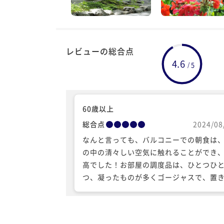
レビューの総合点
4.6
5
/
60歳以上
総合点
2024/08
なんと言っても、バルコニーでの朝食は
の中の清々しい空気に触れることができ
高でした！お部屋の調度品は、ひとつひ
つ、凝ったものが多くゴージャスで、置
も、松ぼっくりなどを配して、窓から見
森林の風景ともマッチしていました。温
ないのは、残念ですが、いつも、とても