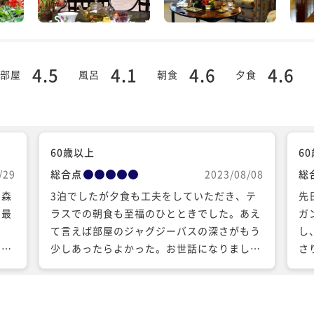
4.5
4.1
4.6
4.6
部屋
風呂
朝食
夕食
60歳以上
6
/29
総合点
2023/08/08
総
、森
3泊でしたが夕食も工夫をしていただき、テ
先
、最
ラスでの朝食も至福のひとときでした。あえ
ガ
と
て言えば部屋のジャグジーバスの深さがもう
し
き物
少しあったらよかった。お世話になりまし
さ
える
た。
ジ
泉が
心
いい
し