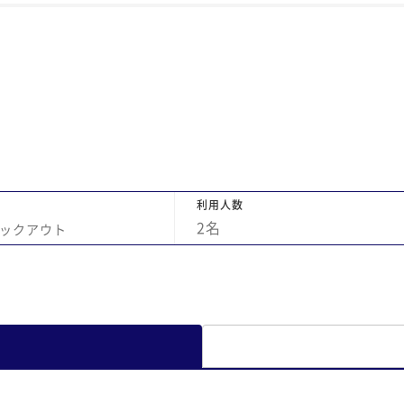
いま
ど
い
き
ホ
ー
と
き
す
ゆ
利用人数
ま
2
名
ックアウト
ま
た