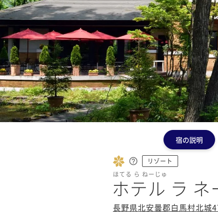
宿の説明
リゾート
ほてる ら ねーじゅ
ホテル ラ 
長野県北安曇郡白馬村北城4