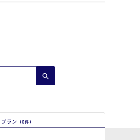
おりお味がとてもよくほんとうにおいしく
ただくことができ大満足でした。 朝食のと
のコーヒーも一緒に最初にお持ちくださる
テルが多いのですがこちらは「今、コーヒ
をお持ちしてもよろしいでしょうか？それ
も食後になさいますか？」とひとことお聞
くださって…丁寧な対応でうれしかったで
。(おかげさまで温かいコーヒーを食後に
っくりいただけました)また機会がござい
したら伺わせていただきたいと思っており
す。素敵なお時間を過ごすことができまし
。ありがとう存じました。
プラン
（
0
件
）