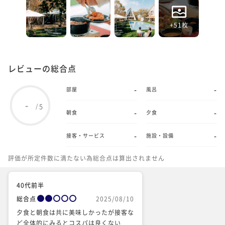
+51枚
レビューの総合点
-
-
部屋
風呂
-
5
/
-
-
朝食
夕食
-
-
接客・サービス
施設・設備
評価が所定件数に満たない為総合点は算出されません
40代前半
総合点
2025/08/10
夕食と朝食は共に美味しかったが接客な
ど全体的にみるとコスパは良くない