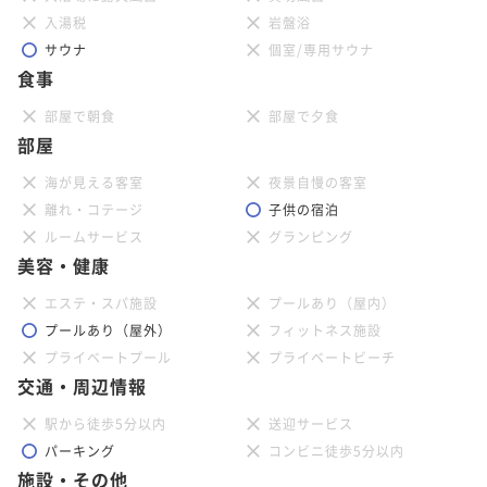
入湯税
岩盤浴
サウナ
個室/専用サウナ
食事
部屋で朝食
部屋で夕食
部屋
海が見える客室
夜景自慢の客室
離れ・コテージ
子供の宿泊
ルームサービス
グランピング
美容・健康
エステ・スパ施設
プールあり（屋内）
プールあり（屋外）
フィットネス施設
プライベートプール
プライベートビーチ
交通・周辺情報
駅から徒歩5分以内
送迎サービス
パーキング
コンビニ徒歩5分以内
施設・その他