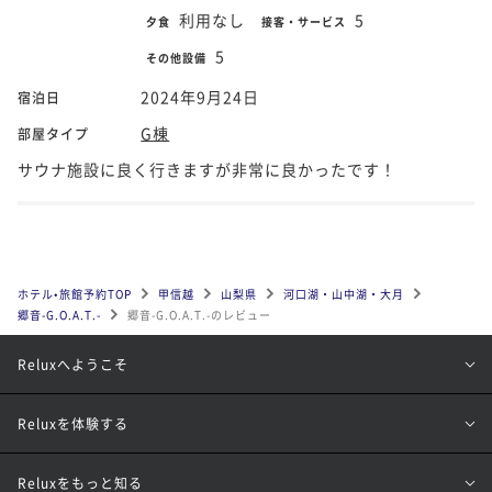
利用なし
5
夕食
接客・サービス
5
その他設備
2024年9月24日
宿泊日
G棟
部屋タイプ
サウナ施設に良く行きますが非常に良かったです！
ホテル•旅館予約TOP
甲信越
山梨県
河口湖・山中湖・大月
郷音-G.O.A.T.-
郷音-G.O.A.T.-のレビュー
Reluxへようこそ
Reluxを体験する
Reluxをもっと知る