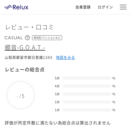
会員登録
ログイン
レビュー・口コミ
貸別荘/ペンションなど
郷音-G.O.A.T.-
山梨県都留市朝日曽雌1343
地図をみる
レビューの総合点
5点
-
%
4点
-
%
3点
-
%
5
/
-
2点
-
%
1点
-
%
評価が所定件数に満たない為総合点は算出されません