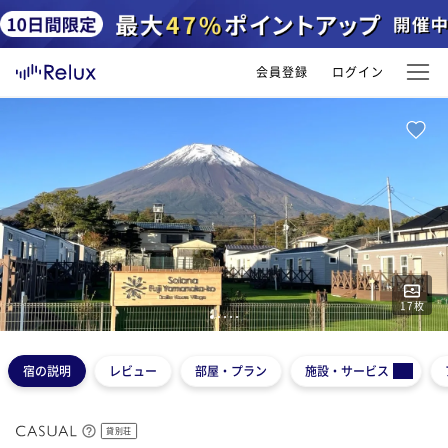
会員登録
ログイン
17
枚
1
2
3
4
5
宿の説明
レビュー
部屋・プラン
施設・サービス
貸別荘