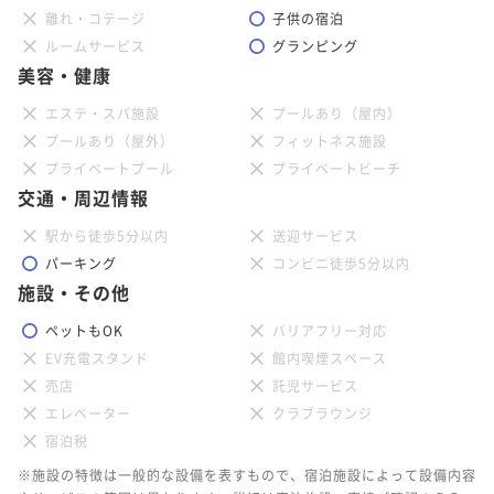
離れ・コテージ
子供の宿泊
ルームサービス
グランピング
美容・健康
エステ・スパ施設
プールあり（屋内）
プールあり（屋外）
フィットネス施設
プライベートプール
プライベートビーチ
交通・周辺情報
駅から徒歩5分以内
送迎サービス
パーキング
コンビニ徒歩5分以内
施設・その他
ペットもOK
バリアフリー対応
EV充電スタンド
館内喫煙スペース
売店
託児サービス
エレベーター
クラブラウンジ
宿泊税
※施設の特徴は一般的な設備を表すもので、宿泊施設によって設備内容