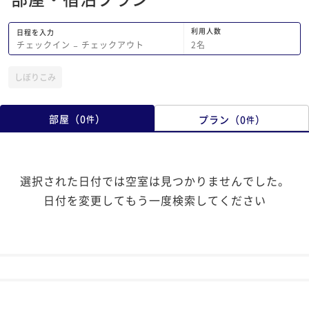
利用人数
日程を入力
2
名
チェックイン
−
チェックアウト
しぼりこみ
部屋
（
0
）
プラン
（
0
）
件
件
選択された日付では空室は見つかりませんでした。
日付を変更してもう一度検索してください