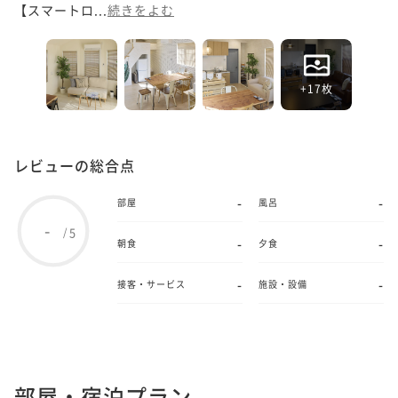
【スマートロ...
続きをよむ
+17枚
レビューの総合点
-
-
部屋
風呂
-
5
/
-
-
朝食
夕食
-
-
接客・サービス
施設・設備
部屋・宿泊プラン