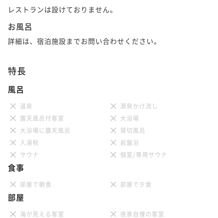
レストランは設けておりません。
お風呂
詳細は、宿泊施設までお問い合わせください。
特長
風呂
温泉
源泉かけ流し
露天風呂付客室
大浴場
大浴場に露天風呂
貸切風呂
入湯税
岩盤浴
サウナ
個室/専用サウナ
食事
部屋で朝食
部屋で夕食
部屋
海が見える客室
夜景自慢の客室