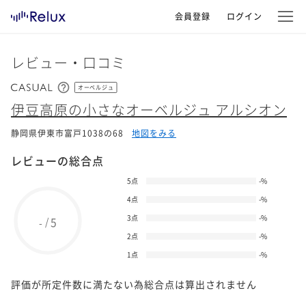
会員登録
ログイン
レビュー・口コミ
オーベルジュ
伊豆高原の小さなオーベルジュ アルシオン
静岡県伊東市富戸1038の68
地図をみる
レビューの総合点
5点
-
%
4点
-
%
3点
-
%
5
/
-
2点
-
%
1点
-
%
評価が所定件数に満たない為総合点は算出されません