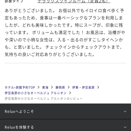
デラックスツインルーム（定員2名）
部屋タイプ
ありがとうございました。 お宿以外でもイロイロ食べ歩く予
定もあったため、食事は一番ベーシックなプランを利用しま
したが、どれも美味しかったです。特にスープが、印象に残
っています。 ボリュームも満足でした！ お風呂は、浴槽がや
や深いので小柄な女性は、入る・出るのがすこしタイヘンか
も、と思いました。 チェックインからチェックアウトまで、
気持ちの良いご対応ありがとうございました。
ホテル•旅館予約TOP
東海
静岡県
伊東・伊豆高原
伊豆高原の小さなオーベルジュ アルシオン
伊豆高原の小さなオーベルジュ アルシオンのレビュー
Reluxへようこそ
Reluxを体験する