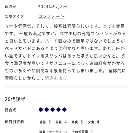
2024年9月8日
宿泊日
コンフォート
部屋タイプ
立地や雰囲気、そして、接客は素晴らしいです。とても満足
です。 部屋も満足ですが、スマホ用の充電コンセントがある
と良いと思います。ハード面なので簡単ではないでしょうが
ベッドサイドにあるとより便利かなと思います。あと、細か
い話ですがトイレ用スリッパはあったほうが良いかなと。 夕
食は満足度が高いですがメニューによって追加料金がかかる
ものが多くやや割高な印象を持ってしまいました。 全体的に
素晴らしいからこ...
続きをよむ
20代後半
総合点
5
4
5
4
項目別評価
部屋
風呂
朝食
夕食
5
4
接客・サービス
その他設備