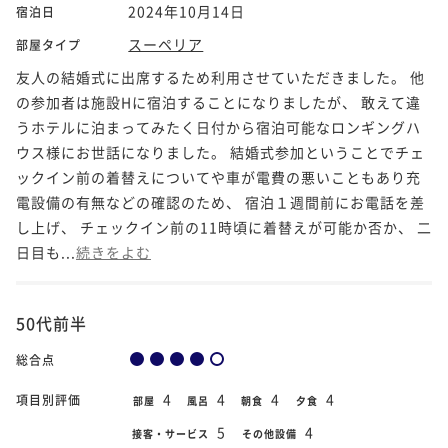
2024年10月14日
宿泊日
スーペリア
部屋タイプ
友人の結婚式に出席するため利用させていただきました。 他
の参加者は施設Hに宿泊することになりましたが、 敢えて違
うホテルに泊まってみたく日付から宿泊可能なロンギングハ
ウス様にお世話になりました。 結婚式参加ということでチェ
ックイン前の着替えについてや車が電費の悪いこともあり充
電設備の有無などの確認のため、 宿泊１週間前にお電話を差
し上げ、 チェックイン前の11時頃に着替えが可能か否か、 二
日目も...
続きをよむ
50代前半
総合点
4
4
4
4
項目別評価
部屋
風呂
朝食
夕食
5
4
接客・サービス
その他設備