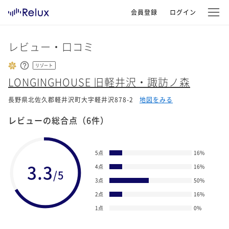
会員登録
ログイン
レビュー・口コミ
リゾート
LONGINGHOUSE 旧軽井沢・諏訪ノ森
長野県北佐久郡軽井沢町大字軽井沢878-2
地図をみる
レビューの総合点
（6件）
5点
16
%
3.3
4点
16
%
/5
3点
50
%
2点
16
%
1点
0
%