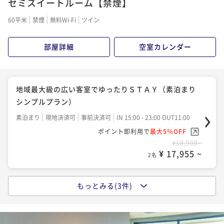
セミスイートルーム【禁煙】
二食付き
現地決済可
事前決済可
IN 15:00 - 19:30 OUT11:00
60平米
禁煙
無料Wi-Fi
ツイン
ポイント即利用で
最大5％OFF
¥25,830~
部屋詳細
空室カレンダー
¥ 24,538 ~
2名
【贅を尽した"美食"】シェフ一押しの洋食ディナー～
地域最大級の広い客室でゆったりＳＴＡＹ（素泊まり
フルールコース～
シンプルプラン）
二食付き
現地決済可
事前決済可
IN 15:00 - 19:00 OUT11:00
素泊まり
現地決済可
事前決済可
IN 15:00 - 23:00 OUT11:00
ポイント即利用で
最大5％OFF
ポイント即利用で
最大5％OFF
¥36,330~
¥18,900~
¥ 34,513 ~
2名
¥ 17,955 ~
2名
もっとみる(3件)
【オーシャンホテル自慢の朝食バイキング】太平洋を
目の前に望むホテルでゆったりＳＴＡＹ
朝食付き
現地決済可
事前決済可
IN 15:00 - 23:45 OUT11:00