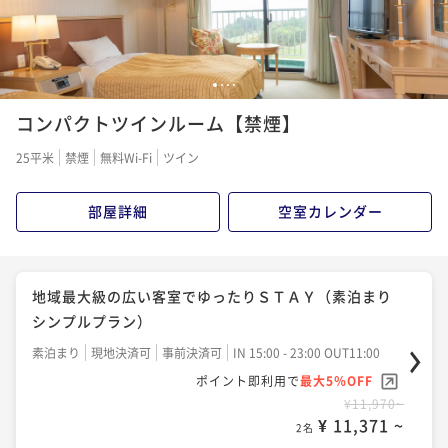
¥ 13,566 ~
2名
【和洋中の豪華お料理勢ぞろい！】ディナーバイキン
1
2
3
4
グプラン
コンパクトツインルーム【禁煙】
二食付き
現地決済可
事前決済可
IN 15:00 - 19:30 OUT11:00
25平米
禁煙
無料Wi-Fi
ツイン
ポイント即利用で
最大5％OFF
¥24,570~
部屋詳細
空室カレンダー
¥ 23,341 ~
2名
【贅を尽した"美食"】シェフ一押しの洋食ディナー～
地域最大級の広い客室でゆったりＳＴＡＹ（素泊まり
フルールコース～
シンプルプラン）
二食付き
現地決済可
事前決済可
IN 15:00 - 19:00 OUT11:00
素泊まり
現地決済可
事前決済可
IN 15:00 - 23:00 OUT11:00
ポイント即利用で
最大5％OFF
ポイント即利用で
最大5％OFF
¥35,070~
¥11,970~
¥ 33,316 ~
2名
¥ 11,371 ~
2名