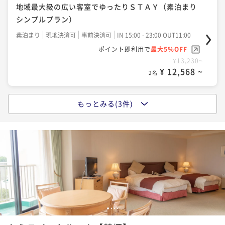
【贅を尽した"美食"】シェフ一押しの洋食ディナー～
地域最大級の広い客室でゆったりＳＴＡＹ（素泊まり
フルールコース～
シンプルプラン）
二食付き
現地決済可
事前決済可
IN 15:00 - 19:00 OUT11:00
素泊まり
現地決済可
事前決済可
IN 15:00 - 23:00 OUT11:00
ポイント即利用で
最大5％OFF
ポイント即利用で
最大5％OFF
¥35,070~
¥13,230~
¥ 33,316 ~
2名
¥ 12,568 ~
2名
もっとみる(3件)
【オーシャンホテル自慢の朝食バイキング】太平洋を
目の前に望むホテルでゆったりＳＴＡＹ
朝食付き
現地決済可
事前決済可
IN 15:00 - 23:45 OUT11:00
ポイント即利用で
最大5％OFF
¥15,540~
¥ 14,763 ~
2名
【和洋中の豪華お料理勢ぞろい！】ディナーバイキン
1
2
3
4
グプラン