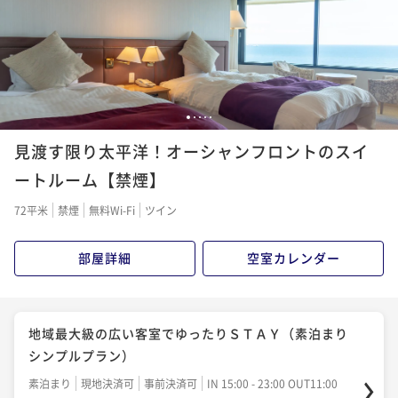
ポイント即利用で
最大5％OFF
¥21,210~
¥ 20,149 ~
2名
【和洋中の豪華お料理勢ぞろい！】ディナーバイキン
1
2
3
4
5
グプラン
見渡す限り太平洋！オーシャンフロントのスイ
二食付き
現地決済可
事前決済可
IN 15:00 - 19:30 OUT11:00
ートルーム【禁煙】
ポイント即利用で
最大5％OFF
72平米
禁煙
無料Wi-Fi
ツイン
¥30,660~
¥ 29,127 ~
2名
部屋詳細
空室カレンダー
【贅を尽した"美食"】シェフ一押しの洋食ディナー～
フルールコース～
地域最大級の広い客室でゆったりＳＴＡＹ（素泊まり
二食付き
現地決済可
事前決済可
IN 15:00 - 19:00 OUT11:00
シンプルプラン）
ポイント即利用で
最大5％OFF
素泊まり
現地決済可
事前決済可
IN 15:00 - 23:00 OUT11:00
¥42,000~