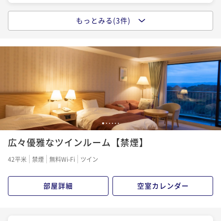
もっとみる(3件)
【オーシャンホテル自慢の朝食バイキング】太平洋を
目の前に望むホテルでゆったりＳＴＡＹ
朝食付き
現地決済可
事前決済可
IN 15:00 - 23:45 OUT11:00
ポイント即利用で
最大5％OFF
¥14,280~
¥ 13,566 ~
2名
【和洋中の豪華お料理勢ぞろい！】ディナーバイキン
1
2
3
4
5
6
グプラン
広々優雅なツインルーム【禁煙】
二食付き
現地決済可
事前決済可
IN 15:00 - 19:30 OUT11:00
42平米
禁煙
無料Wi-Fi
ツイン
ポイント即利用で
最大5％OFF
¥24,570~
部屋詳細
空室カレンダー
¥ 23,341 ~
2名