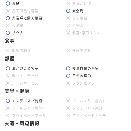
温泉
源泉かけ流し
露天風呂付客室
大浴場
大浴場に露天風呂
貸切風呂
入湯税
岩盤浴
サウナ
個室/専用サウナ
食事
部屋で朝食
部屋で夕食
部屋
海が見える客室
夜景自慢の客室
離れ・コテージ
子供の宿泊
ルームサービス
グランピング
美容・健康
エステ・スパ施設
プールあり（屋内）
プールあり（屋外）
フィットネス施設
プライベートプール
プライベートビーチ
交通・周辺情報