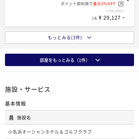
ポイント即利用で
最大5％OFF
¥ 39,900 ~
2名
¥30,660~
¥ 29,127 ~
2名
もっとみる(3件)
【オーシャンホテル自慢の朝食バイキング】太平洋を
目の前に望むホテルでゆったりＳＴＡＹ
朝食付き
現地決済可
事前決済可
IN 15:00 - 23:45 OUT11:00
部屋をもっとみる（
1
件）
ポイント即利用で
最大5％OFF
¥32,970~
¥ 31,321 ~
2名
施設・サービス
基本情報
【和洋中の豪華お料理勢ぞろい！】ディナーバイキン
グプラン
施設名
二食付き
現地決済可
事前決済可
IN 15:00 - 19:30 OUT11:00
ポイント即利用で
最大5％OFF
小名浜オーシャンホテル＆ゴルフクラブ
¥42,000~