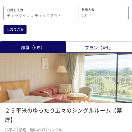
利用人数
日程を入力
2
名
チェックイン
−
チェックアウト
しぼりこみ
部屋
（
6
）
プラン
（
4
）
件
件
1
2
3
4
5
6
7
２５平米のゆったり広々のシングルルーム【禁
煙】
25平米
禁煙
無料Wi-Fi
シングル