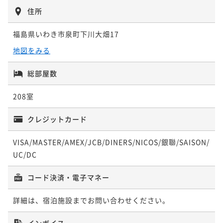
¥ 39,900 ~
2名
住所
福島県いわき市泉町下川大畑17
【贅を尽した"美食"】シェフ一押しの洋食ディナー～
地図をみる
フルールコース～
二食付き
現地決済可
事前決済可
IN 15:00 - 19:00 OUT11:00
総部屋数
ポイント即利用で
最大5％OFF
208室
¥53,760~
¥ 51,072 ~
2名
クレジットカード
VISA/MASTER/AMEX/JCB/DINERS/NICOS/銀聯/SAISON/
UC/DC
コード決済・電子マネー
詳細は、宿泊施設までお問い合わせください。
インボイス