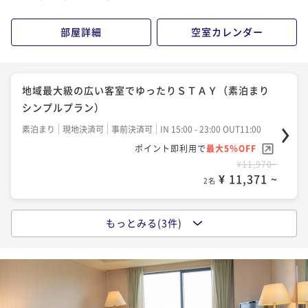
部屋詳細
空室カレンダー
地域最大級の広い客室でゆったりＳＴＡＹ（素泊まり
シンプルプラン）
素泊まり
現地決済可
事前決済可
IN 15:00 - 23:00 OUT11:00
ポイント即利用で
最大5％OFF
¥11,970~
¥ 11,371 ~
2名
もっとみる(3件)
【オーシャンホテル自慢の朝食バイキング】太平洋を
目の前に望むホテルでゆったりＳＴＡＹ
朝食付き
現地決済可
事前決済可
IN 15:00 - 23:45 OUT11:00
ポイント即利用で
最大5％OFF
¥14,280~