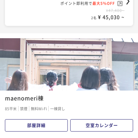
ポイント即利用で
最大5％OFF
¥47,400~
¥ 45,030 ~
2名
1
2
3
4
5
6
7
8
9
10
11
12
13
14
maenomeri棟
85平米
禁煙
無料Wi-Fi
一棟貸し
部屋詳細
空室カレンダー