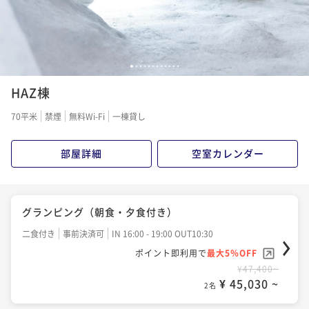
1
2
3
4
5
6
7
8
9
10
11
12
HAZ棟
70平米
禁煙
無料Wi-Fi
一棟貸し
部屋詳細
空室カレンダー
グランピング（朝食・夕食付き）
二食付き
事前決済可
IN 16:00 - 19:00 OUT10:30
ポイント即利用で
最大5％OFF
¥47,400~
¥ 45,030 ~
2名