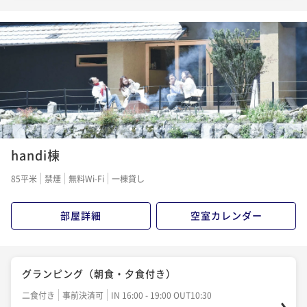
1
2
3
4
5
6
7
8
9
10
11
12
handi棟
85平米
禁煙
無料Wi-Fi
一棟貸し
部屋詳細
空室カレンダー
グランピング（朝食・夕食付き）
二食付き
事前決済可
IN 16:00 - 19:00 OUT10:30