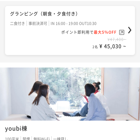
グランピング（朝食・夕食付き）
二食付き
事前決済可
IN 16:00 - 19:00 OUT10:30
ポイント即利用で
最大5％OFF
¥47,400~
¥ 45,030 ~
2名
1
2
3
4
5
6
7
8
9
10
11
12
youbi棟
100平米
禁煙
無料Wi-Fi
一棟貸し