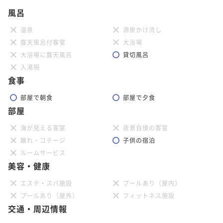
風呂
温泉
源泉かけ流し
露天風呂付客室
大浴場
大浴場に露天風呂
貸切風呂
入湯税
食事
部屋で朝食
部屋で夕食
部屋
海が見える客室
夜景自慢の客室
離れ・コテージ
子供の宿泊
ルームサービス
美容・健康
エステ・スパ施設
プールあり（屋内）
プールあり（屋外）
フィットネス施設
交通・周辺情報