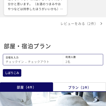
分かと思います。 （お酒のつまみやお
やつなどは持参したほうがいいかも）
現地で買えるものがワインとクラフトビ
ール、コーヒー豆だけなので、それ以外
レビューをみる（2件）
が必要であれば要持参。 スタッフさん
の接客、説明も丁寧で非常に好感が持て
ました、おおむね満足です。 ただ今年
に限ってなのかもしれませんが、カメム
部屋・宿泊プラン
シが大発生。 そこら中に出ます、いま
す、これはもうやむなしですが、グラン
ピングとはいえアウトドアです。 特に
利用人数
日程を入力
アクティビティがあるわけでもなく、た
2
名
チェックイン
−
チェックアウト
だオシャレな古民家で、BBQして、焚
火をして、何もないことを楽しむ。 そ
しぼりこみ
こに魅力を感じられる方には大変お勧め
します。
部屋
（
4
）
プラン
（
1
）
件
件