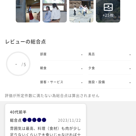
+25枚
レビューの総合点
-
-
部屋
風呂
-
5
/
-
-
朝食
夕食
-
-
接客・サービス
施設・設備
評価が所定件数に満たない為総合点は算出されません
40代前半
総合点
2023/11/22
雰囲気は最高、料理（食材）も肉が少し
足りないくらいで大食いじゃなければ十