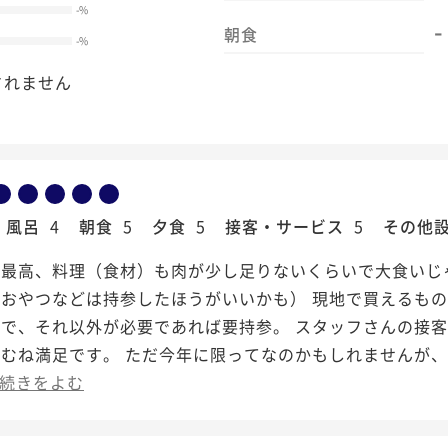
-
%
-
朝食
-
%
されません
風呂
4
朝食
5
夕食
5
接客・サービス
5
その他
は最高、料理（食材）も肉が少し足りないくらいで大食いじ
やおやつなどは持参したほうがいいかも） 現地で買えるも
で、それ以外が必要であれば要持参。 スタッフさんの接
むね満足です。 ただ今年に限ってなのかもしれませんが、
続きをよむ