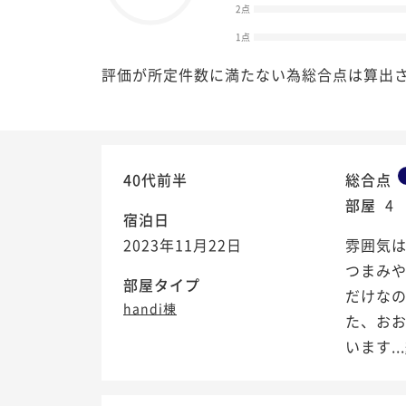
2点
1点
評価が所定件数に満たない為総合点は算出
40代前半
総合点
部屋
4
宿泊日
2023年11月22日
雰囲気
つまみ
部屋タイプ
だけなの
handi棟
た、おお
います...