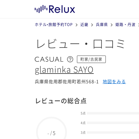
ホテル•旅館予約TOP
近畿
兵庫県
姫路・丹波
レビュー・口コミ
町家/古民家
glaminka SAYO
兵庫県佐用郡佐用町若州568-1
地図をみる
レビューの総合点
5点
4点
5
/
-
3点