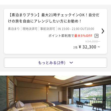
【素泊まりプラン】最大21時チェックインOK！自分だ
けの旅を自由にアレンジしたい方にお勧め！
素泊まり
現地決済可
事前決済可
IN 15:00 - 21:00 OUT10:00
ポイント即利用で
最大5％OFF
¥34,000~
¥ 32,300 ~
2名
もっとみる(2件)
【1泊朝食付】湯河原で本物の手作りと食材にこだわ
る！！！料理長自慢の朝食～Breakfast only～
朝食付き
現地決済可
事前決済可
IN 15:00 - 21:00 OUT10:00
ポイント即利用で
最大5％OFF
¥39,000~
¥ 37,050 ~
2名