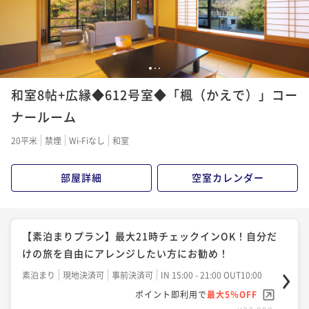
1
2
3
和室8帖+広縁◆612号室◆「楓（かえで）」コー
ナールーム
20平米
禁煙
Wi-Fiなし
和室
部屋詳細
空室カレンダー
【素泊まりプラン】最大21時チェックインOK！自分だ
けの旅を自由にアレンジしたい方にお勧め！
素泊まり
現地決済可
事前決済可
IN 15:00 - 21:00 OUT10:00
ポイント即利用で
最大5％OFF