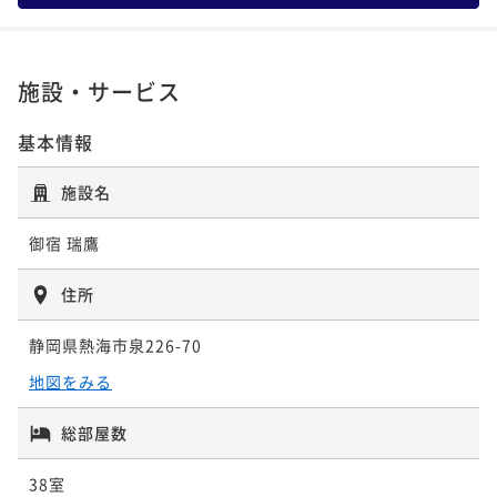
ポイント即利用で
最大5％OFF
¥52,800~
¥ 50,160 ~
2名
施設・サービス
基本情報
【スタンダード】◆金目鯛・あわびを味わう◆伊豆の
おばんざいを愉しむ献立
施設名
二食付き
現地決済可
事前決済可
IN 15:00 - 18:00 OUT10:00
ポイント即利用で
最大5％OFF
御宿 瑞鷹
¥63,800~
¥ 60,610 ~
2名
住所
静岡県熱海市泉226-70
地図をみる
総部屋数
38室