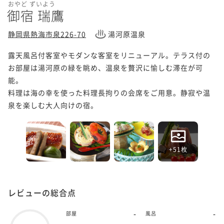
おやど ずいよう
御宿 瑞鷹
静岡県熱海市泉226-70
湯河原温泉
露天風呂付客室やモダンな客室をリニューアル。テラス付の
お部屋は湯河原の緑を眺め、温泉を贅沢に愉しむ滞在が可
能。

料理は海の幸を使った料理長拘りの会席をご用意。静寂や温
泉を楽しむ大人向けの宿。
+51枚
レビューの総合点
-
-
部屋
風呂