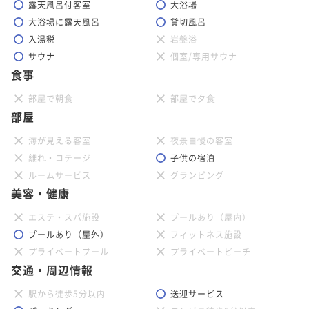
露天風呂付客室
大浴場
大浴場に露天風呂
貸切風呂
入湯税
岩盤浴
サウナ
個室/専用サウナ
食事
部屋で朝食
部屋で夕食
部屋
海が見える客室
夜景自慢の客室
離れ・コテージ
子供の宿泊
ルームサービス
グランピング
美容・健康
エステ・スパ施設
プールあり（屋内）
プールあり（屋外）
フィットネス施設
プライベートプール
プライベートビーチ
交通・周辺情報
駅から徒歩5分以内
送迎サービス