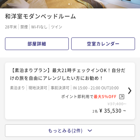
【スタンダード】◆金目鯛・あわびを味わう◆伊豆の
1
2
おばんざいを愉しむ献立
和洋室モダンベッドルーム
二食付き
現地決済可
事前決済可
IN 15:00 - 18:00 OUT10:00
28平米
禁煙
Wi-Fiなし
ツイン
ポイント即利用で
最大5％OFF
¥53,900~
部屋詳細
空室カレンダー
¥ 51,205 ~
2名
【素泊まりプラン】最大21時チェックインOK！自分だ
けの旅を自由にアレンジしたい方にお勧め！
素泊まり
現地決済可
事前決済可
IN 15:00 - 21:00 OUT10:00
ポイント即利用で
最大5％OFF
¥37,400~
¥ 35,530 ~
2名
もっとみる(2件)
【1泊朝食付】湯河原で本物の手作りと食材にこだわ