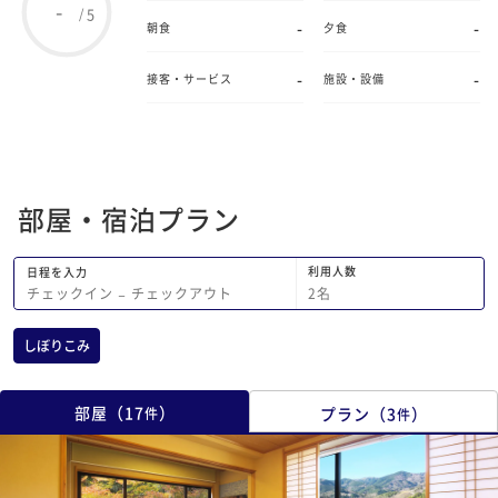
-
5
/
-
-
朝食
夕食
-
-
接客・サービス
施設・設備
部屋・宿泊プラン
利用人数
日程を入力
2
名
チェックイン
−
チェックアウト
しぼりこみ
部屋
（
17
）
プラン
（
3
）
件
件