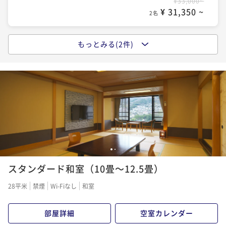
¥33,000~
¥ 31,350 ~
2名
もっとみる(2件)
【1泊朝食付】湯河原で本物の手作りと食材にこだわ
る！！！料理長自慢の朝食～Breakfast only～
朝食付き
現地決済可
事前決済可
IN 15:00 - 21:00 OUT10:00
ポイント即利用で
最大5％OFF
¥39,600~
¥ 37,620 ~
2名
【スタンダード】◆金目鯛・あわびを味わう◆伊豆の
1
2
おばんざいを愉しむ献立
スタンダード和室（10畳～12.5畳）
二食付き
現地決済可
事前決済可
IN 15:00 - 18:00 OUT10:00
28平米
禁煙
Wi-Fiなし
和室
ポイント即利用で
最大5％OFF
¥52,800~
部屋詳細
空室カレンダー
¥ 50,160 ~
2名