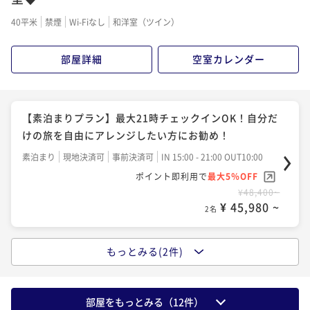
ポイント即利用で
最大5％OFF
40平米
禁煙
Wi-Fiなし
和洋室（ツイン）
¥59,400~
¥ 56,430 ~
2名
部屋詳細
空室カレンダー
【素泊まりプラン】最大21時チェックインOK！自分だ
けの旅を自由にアレンジしたい方にお勧め！
素泊まり
現地決済可
事前決済可
IN 15:00 - 21:00 OUT10:00
ポイント即利用で
最大5％OFF
¥48,400~
¥ 45,980 ~
2名
もっとみる(2件)
【1泊朝食付】湯河原で本物の手作りと食材にこだわ
る！！！料理長自慢の朝食～Breakfast only～
朝食付き
現地決済可
事前決済可
IN 15:00 - 21:00 OUT10:00
部屋をもっとみる（
12
件）