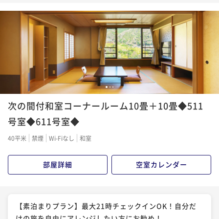
る！！！料理長自慢の朝食～Breakfast only～
朝食付き
現地決済可
事前決済可
IN 15:00 - 21:00 OUT10:00
ポイント即利用で
最大5％OFF
¥41,800~
¥ 39,710 ~
2名
【スタンダード】◆金目鯛・あわびを味わう◆伊豆の
1
2
3
おばんざいを愉しむ献立
次の間付和室コーナールーム10畳＋10畳◆511
二食付き
現地決済可
事前決済可
IN 15:00 - 18:00 OUT10:00
号室◆611号室◆
ポイント即利用で
最大5％OFF
40平米
禁煙
Wi-Fiなし
和室
¥55,000~
¥ 52,250 ~
2名
部屋詳細
空室カレンダー
【素泊まりプラン】最大21時チェックインOK！自分だ
けの旅を自由にアレンジしたい方にお勧め！