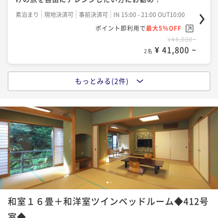
素泊まり
現地決済可
事前決済可
IN 15:00 - 21:00 OUT10:00
ポイント即利用で
最大5％OFF
¥44,000~
¥ 41,800 ~
2名
もっとみる(2件)
【1泊朝食付】湯河原で本物の手作りと食材にこだわ
る！！！料理長自慢の朝食～Breakfast only～
朝食付き
現地決済可
事前決済可
IN 15:00 - 21:00 OUT10:00
ポイント即利用で
最大5％OFF
¥48,400~
¥ 45,980 ~
2名
【スタンダード】◆金目鯛・あわびを味わう◆伊豆の
1
2
おばんざいを愉しむ献立
和室１６畳＋和洋室ツインベッドルーム◆412号
二食付き
現地決済可
事前決済可
IN 15:00 - 18:00 OUT10:00
室◆