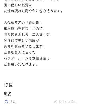
肌に優しい名湯は

女性の疲れも穏やかに包み込みます。

古代檜風呂の「森の香」

箱根連山を眺む「月の詩」

開放感あふれる「二人静」等

個性的で美しい湯殿が

皆様をお待ちいたします。

空間を贅沢に使った

パウダールームも女性限定で

ご利用いただけます。
特長
風呂
温泉
源泉かけ流し