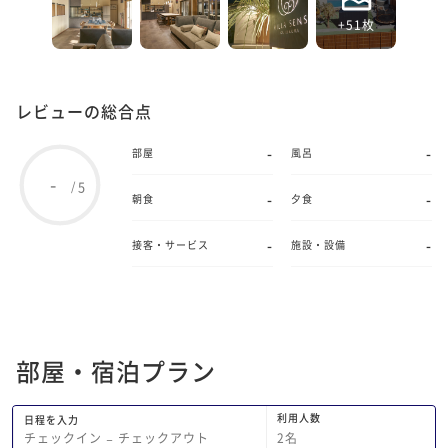
+51枚
レビューの総合点
-
-
部屋
風呂
-
5
/
-
-
朝食
夕食
-
-
接客・サービス
施設・設備
部屋・宿泊プラン
利用人数
日程を入力
2
名
チェックイン
−
チェックアウト