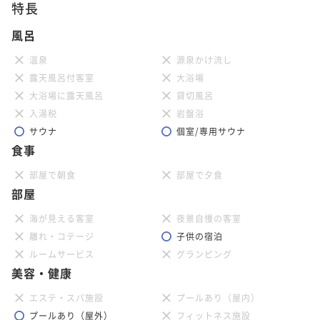
特長
風呂
温泉
源泉かけ流し
露天風呂付客室
大浴場
大浴場に露天風呂
貸切風呂
入湯税
岩盤浴
サウナ
個室/専用サウナ
食事
部屋で朝食
部屋で夕食
部屋
海が見える客室
夜景自慢の客室
離れ・コテージ
子供の宿泊
ルームサービス
グランピング
美容・健康
エステ・スパ施設
プールあり（屋内）
プールあり（屋外）
フィットネス施設