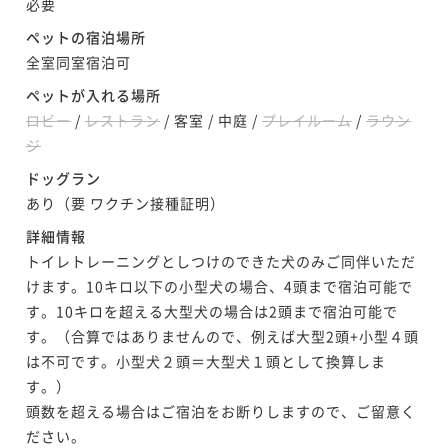
必要
ペットの宿泊場所
全室同室宿泊可
ペットが入れる場所
ロビー
/
レストラン
/
客室
/
中庭
/
プレイルーム
/
ラウン
ジ
ドッグラン
あり（要 ワクチン接種証明）
詳細情報
トイレトレーニングとしつけのできた犬のみご同伴いただ
けます。10キロ以下の小型犬の場合、4頭まで宿泊可能で
す。10キロを超える大型犬の場合は2頭まで宿泊可能で
す。（合算ではありませんので、例えば大型2頭+小型４頭
は不可です。小型犬２頭＝大型犬１頭として換算しま
す。）

頭数を超える場合はご宿泊をお断りしますので、ご留意く
ださい。
