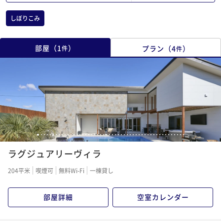
しぼりこみ
部屋
（
1
）
プラン
（
4
）
件
件
1
2
3
4
5
6
7
8
9
10
11
12
13
14
15
16
17
18
19
20
21
22
23
24
25
26
27
28
29
30
31
32
33
34
35
36
37
38
39
40
41
42
43
44
45
46
47
48
49
50
ラグジュアリーヴィラ
204平米
喫煙可
無料Wi-Fi
一棟貸し
部屋詳細
空室カレンダー