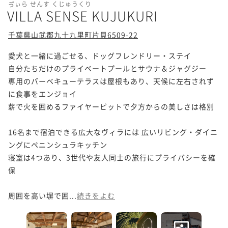
ゔぃら せんす くじゅうくり
VILLA SENSE KUJUKURI
千葉県山武郡九十九里町片貝6509-22
愛犬と一緒に過ごせる、ドッグフレンドリー・ステイ

自分たちだけのプライベートプールとサウナ＆ジャグジー

専用のバーベキューテラスは屋根もあり、天候に左右されず
に食事をエンジョイ

薪で火を囲めるファイヤーピットで夕方からの美しさは格別

16名まで宿泊できる広大なヴィラには 広いリビング・ダイニ
ングにペニンシュラキッチン

寝室は4つあり、3世代や友人同士の旅行にプライバシーを確
保

周囲を高い塀で囲...
続きをよむ