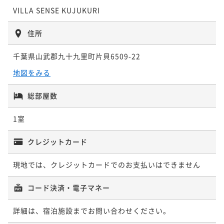
VILLA SENSE KUJUKURI
二食付き
事前決済可
IN 15:00 - 18:00 OUT11:00
ポイント即利用で
最大5％OFF
住所
¥153,600~
¥ 145,920 ~
2名
千葉県山武郡九十九里町片貝6509-22
地図をみる
【お得な連泊】シンプルステイ！素泊まり・食材持込
総部屋数
プラン
素泊まり
事前決済可
IN 15:00 - 18:00 OUT11:00
1室
ポイント即利用で
最大5％OFF
¥212,400~
クレジットカード
¥ 201,780 ~
2名
現地では、クレジットカードでのお支払いはできません
コード決済・電子マネー
詳細は、宿泊施設までお問い合わせください。