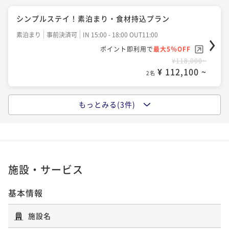
シンプルステイ！素泊まり・食材持込プラン
素泊まり
事前決済可
IN 15:00 - 18:00 OUT11:00
ポイント即利用で
最大5％OFF
¥118,000~
¥ 112,100 ~
2名
もっとみる(3件)
こだわりBBQオールスターの夕食＆朝食付き （２食
付）
二食付き
事前決済可
IN 15:00 - 18:00 OUT11:00
ポイント即利用で
最大5％OFF
¥153,600~
施設・サービス
¥ 145,920 ~
2名
基本情報
こだわりしゃぶしゃぶオールスターの夕食&朝食付き
施設名
（2食付）