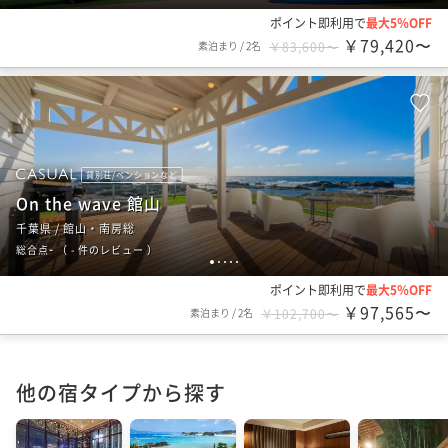
ポイント即利用で
最大5％OFF
￥79,420〜
素泊まり
/
2名
￥83,600〜
貸別荘/ペンションなど
On the wave 館山
千葉県 / 館山・南房総
-
総合点
（
- 件のレビュー
）
1
2
3
4
5
ポイント即利用で
最大5％OFF
￥97,565〜
素泊まり
/
2名
￥102,700〜
他の宿タイプから探す