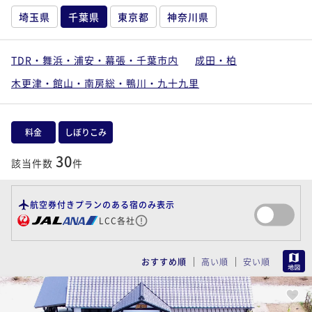
埼玉県
千葉県
東京都
神奈川県
TDR・舞浜・浦安・幕張・千葉市内
成田・柏
木更津・館山・南房総・鴨川・九十九里
料金
しぼりこみ
30
該当件数
件
航空券付きプランのある宿のみ表示
LCC各社
MAP
おすすめ順
高い順
安い順