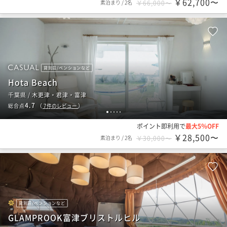
￥62,700〜
素泊まり
/
2名
￥66,000〜
貸別荘/ペンションなど
Hota Beach
千葉県 / 木更津・君津・富津
4.7
総合点
（
7
件のレビュー
）
1
2
3
4
5
ポイント即利用で
最大5％OFF
￥28,500〜
素泊まり
/
2名
￥30,000〜
貸別荘/ペンションなど
GLAMPROOK富津ブリストルヒル