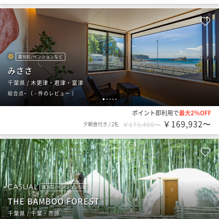
貸別荘/ペンションなど
みささ
千葉県 / 木更津・君津・富津
-
総合点
（
- 件のレビュー
）
1
2
3
4
5
ポイント即利用で
最大2％OFF
￥169,932〜
夕朝食付き
/
2名
￥173,400〜
貸別荘/ペンションなど
THE BAMBOO FOREST
千葉県 / 千葉・市原