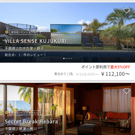
貸別荘/ペンションなど
VILLA SENSE KUJUKURI
千葉県 / 九十九里・銚子
-
総合点
（
- 件のレビュー
）
1
2
3
4
5
ポイント即利用で
最大5％OFF
￥112,100〜
素泊まり
/
2名
￥118,000〜
貸別荘/ペンションなど
Secret Break Hebara
千葉県 / 勝浦・鴨川
-