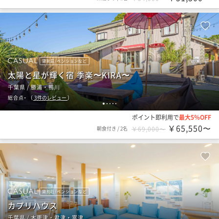
貸別荘/ペンションなど
太陽と星が輝く宿 季楽〜KIRA〜
千葉県 / 勝浦・鴨川
-
総合点
（
3
件のレビュー
）
1
2
3
4
5
ポイント即利用で
最大5％OFF
￥65,550〜
朝食付き
/
2名
￥69,000〜
貸別荘/ペンションなど
カプリハウス
千葉県 / 木更津・君津・富津