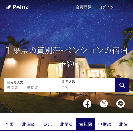
会員登録
ログイン
千葉県の貸別荘•ペンションの宿泊
予約
利用人数
日程を入力
2
名
未指定
−
未指定
全国
北海道
東北
北関東
首都圏
甲信越
北陸