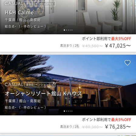
貸別荘/ペンションなど
H&H Calme
千葉県 / 館山・南房総
-
総合点
（
- 件のレビュー
）
1
2
3
4
5
ポイント即利用で
最大5％OFF
￥47,025〜
素泊まり
/
2名
￥49,500〜
貸別荘/ペンションなど
オーシャンリゾート館山 Kハウス
千葉県 / 館山・南房総
-
総合点
（
- 件のレビュー
）
1
2
3
4
5
ポイント即利用で
最大5％OFF
￥76,285〜
素泊まり
/
2名
￥80,300〜