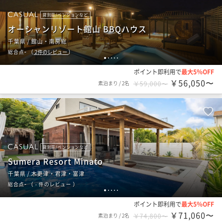
貸別荘/ペンションなど
オーシャンリゾート館山 BBQハウス
千葉県 / 館山・南房総
-
総合点
（
2
件のレビュー
）
1
2
3
4
5
ポイント即利用で
最大5％OFF
￥56,050〜
素泊まり
/
2名
￥59,000〜
貸別荘/ペンションなど
Sumera Resort Minato
千葉県 / 木更津・君津・富津
-
総合点
（
- 件のレビュー
）
1
2
3
4
5
ポイント即利用で
最大5％OFF
￥71,060〜
素泊まり
/
2名
￥74,800〜