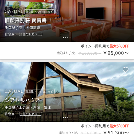
貸別荘/ペンションなど
旧邸貸別荘 南壽庵
千葉県 / 館山・南房総
-
総合点
（
1
件のレビュー
）
1
2
3
4
5
ポイント即利用で
最大5％OFF
￥95,000〜
素泊まり
/
2名
￥100,000〜
貸別荘/ペンションなど
シアトルハウス
千葉県 / 木更津・君津・富津
-
総合点
（
1
件のレビュー
）
1
2
3
4
5
ポイント即利用で
最大5％OFF
￥51,300〜
素泊まり
/
2名
￥54,000〜