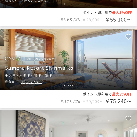
総合点
（
- 件のレビュー
）
1
2
3
4
5
ポイント即利用で
最大5％OFF
￥55,100〜
素泊まり
/
2名
￥58,000〜
貸別荘/ペンションなど
Sumera Resort Shinmaiko
千葉県 / 木更津・君津・富津
-
総合点
（
1
件のレビュー
）
1
2
3
4
5
ポイント即利用で
最大5％OFF
￥75,240〜
素泊まり
/
2名
￥79,200〜