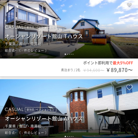
貸別荘/ペンションなど
オーシャンリゾート館山 Tハウス
千葉県 / 館山・南房総
-
総合点
（
- 件のレビュー
）
1
2
3
4
5
ポイント即利用で
最大5％OFF
￥89,870〜
素泊まり
/
2名
￥94,600〜
貸別荘/ペンションなど
オーシャンリゾート館山 Aハウス
千葉県 / 館山・南房総
-
総合点
（
- 件のレビュー
）
1
2
3
4
5