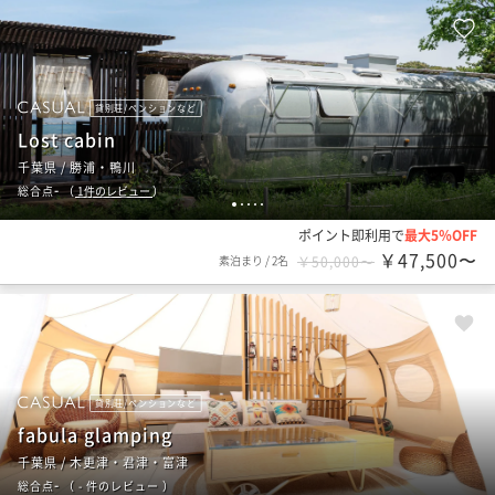
貸別荘/ペンションなど
Lost cabin
千葉県 / 勝浦・鴨川
-
総合点
（
1
件のレビュー
）
1
2
3
4
5
ポイント即利用で
最大5％OFF
￥47,500〜
素泊まり
/
2名
￥50,000〜
貸別荘/ペンションなど
fabula glamping
千葉県 / 木更津・君津・富津
-
総合点
（
- 件のレビュー
）