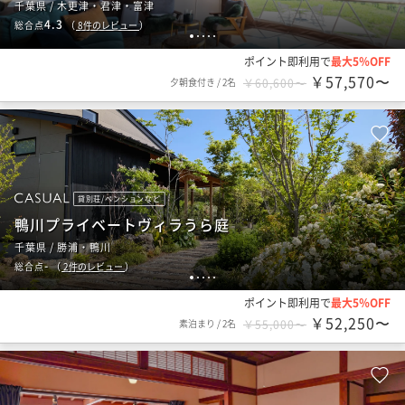
千葉県 / 木更津・君津・富津
4.3
総合点
（
8
件のレビュー
）
1
2
3
4
5
ポイント即利用で
最大5％OFF
￥57,570〜
夕朝食付き
/
2名
￥60,600〜
貸別荘/ペンションなど
鴨川プライベートヴィラうら庭
千葉県 / 勝浦・鴨川
-
総合点
（
2
件のレビュー
）
1
2
3
4
5
ポイント即利用で
最大5％OFF
￥52,250〜
素泊まり
/
2名
￥55,000〜