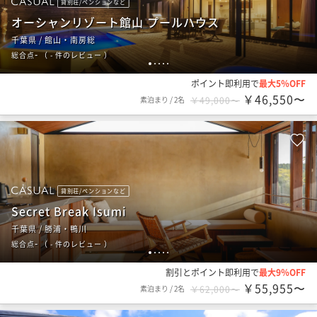
貸別荘/ペンションなど
オーシャンリゾート館山 プールハウス
千葉県 / 館山・南房総
-
総合点
（
- 件のレビュー
）
1
2
3
4
5
ポイント即利用で
最大5％OFF
￥46,550〜
素泊まり
/
2名
￥49,000〜
貸別荘/ペンションなど
Secret Break Isumi
千葉県 / 勝浦・鴨川
-
総合点
（
- 件のレビュー
）
1
2
3
4
5
割引とポイント即利用で
最大9％OFF
￥55,955〜
素泊まり
/
2名
￥62,000〜