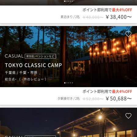
1
2
3
4
5
ポイント即利用で
最大4％OFF
￥38,400〜
素泊まり
/
2名
￥40,000〜
貸別荘/ペンションなど
TOKYO CLASSIC CAMP
千葉県 / 千葉・市原
-
総合点
（
- 件のレビュー
）
1
2
3
4
5
ポイント即利用で
最大4％OFF
￥50,688〜
夕朝食付き
/
2名
￥52,800〜