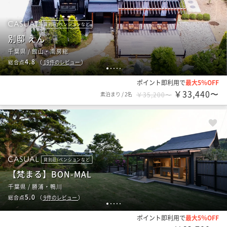
貸別荘/ペンションなど
別邸 えん
千葉県 / 館山・南房総
4.8
総合点
（
19
件のレビュー
）
1
2
3
4
5
ポイント即利用で
最大5％OFF
￥33,440〜
素泊まり
/
2名
￥35,200〜
貸別荘/ペンションなど
【梵まる】BON-MAL
千葉県 / 勝浦・鴨川
5.0
総合点
（
9
件のレビュー
）
1
2
3
4
5
ポイント即利用で
最大5％OFF