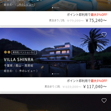
-
総合点
（
1
件のレビュー
）
1
2
3
4
5
ポイント即利用で
最大5％OFF
￥75,240〜
素泊まり
/
2名
￥79,200〜
貸別荘/ペンションなど
VILLA SHINRA
千葉県 / 館山・南房総
-
総合点
（
- 件のレビュー
）
1
2
3
4
5
ポイント即利用で
最大5％OFF
￥117,040〜
素泊まり
/
2名
￥123,200〜