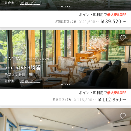
-
総合点
（
1
件のレビュー
）
1
2
3
4
5
ポイント即利用で
最大5％OFF
￥39,520〜
夕朝食付き
/
2名
￥41,600〜
貸別荘/ペンションなど
and RIVER勝浦
千葉県 / 勝浦・鴨川
-
総合点
（
1
件のレビュー
）
1
2
3
4
5
ポイント即利用で
最大5％OFF
￥112,860〜
素泊まり
/
2名
￥118,800〜