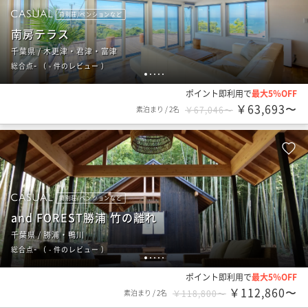
貸別荘/ペンションなど
南房テラス
千葉県 / 木更津・君津・富津
-
総合点
（
- 件のレビュー
）
1
2
3
4
5
ポイント即利用で
最大5％OFF
￥63,693〜
素泊まり
/
2名
￥67,046〜
貸別荘/ペンションなど
and FOREST勝浦 竹の離れ
千葉県 / 勝浦・鴨川
-
総合点
（
- 件のレビュー
）
1
2
3
4
5
ポイント即利用で
最大5％OFF
￥112,860〜
素泊まり
/
2名
￥118,800〜