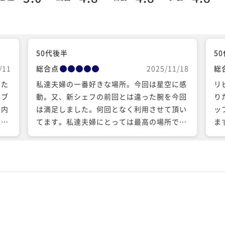
50代後半
5
/11
総合点
2025/11/18
総
した
私達夫婦の一番好きな場所。今回は星空に感
リ
ギブ
動。又、新シェフの前回とは違った腕を今回
り
案内
は満足しました。何回となく利用させて頂い
ッ
有っ
てます。私達夫婦にとっては最高の場所で
ま
です
す。いつも御担当して頂いております臼井様
く
る事
のお気遣い、そして、久しぶりにお会い出来
帰
呂
た岩瀬様、加藤様他、全てのスタッフの皆様
き
に感謝申し上げます。又、お帰りなさいのお
言葉を頂きに行かせていただきますね。 素敵
な時間をありがとうございました。