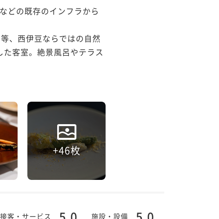
道などの既存のインフラから
空等、西伊豆ならではの自然
とした客室。絶景風呂やテラス
+46枚
5.0
5.0
接客・サービス
施設・設備