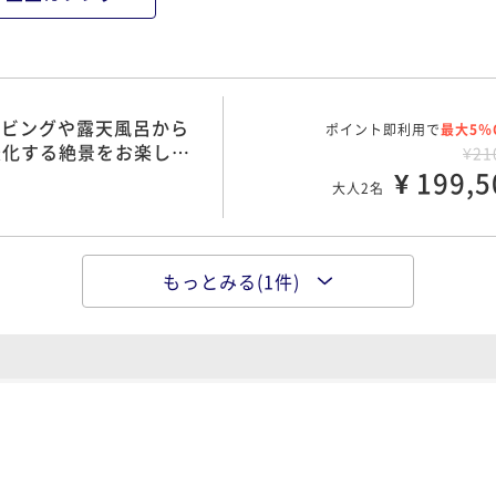
 リビングや露天風呂から
ポイント即利用で
最大5％
変化する絶景をお楽しみ
¥21
¥ 199,5
大人2名
もっとみる(1件)
ポイント即利用で
最大5％
 ヴィラ一棟貸しプラン
¥27
¥ 256,5
大人2名