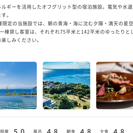
エネルギーを活用したオフグリット型の宿泊施設。電気や水
す。

組様限定の当施設では、朝の青海・海に沈む夕陽・満天の星
一棟貸し客室は、それぞれ75平米と142平米のゆったり
楽しみください。

5.0
4.8
4.8
4.8
部屋
風呂
朝食
夕食