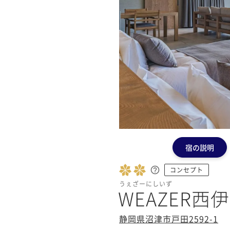
宿の説明
コンセプト
うぇざーにしいず
WEAZER西
静岡県沼津市戸田2592-1