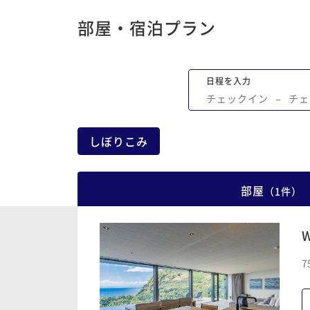
部屋・宿泊プラン
日程を入力
チェックイン
−
チェ
しぼりこみ
部屋
（
1
件
）
W
7