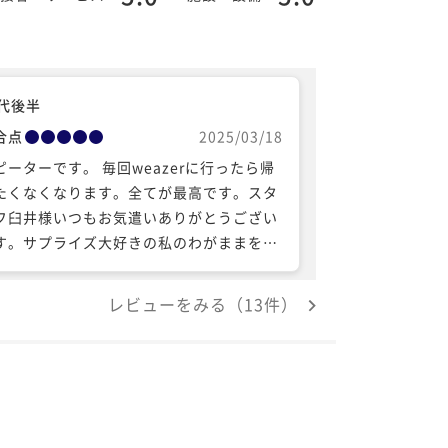
0代後半
合点
2025/03/18
ピーターです。 毎回weazerに行ったら帰
たくなくなります。全てが最高です。スタ
フ臼井様いつもお気遣いありがとうござい
す。サプライズ大好きの私のわがままを快
お助け頂き感謝です。 別荘そしていつもお
りなさいのお言葉嬉しいです。 又直ぐに行
レビューをみる（13件）
たいです。