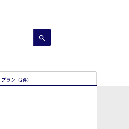
プラン
（
2
件
）