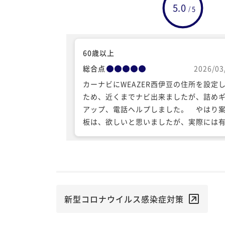
5.0
5
/
60歳以上
総合点
2026/03
カーナビにWEAZER西伊豆の住所を設定
ため、近くまでナビ出来ましたが、詰め
アップ、電話ヘルプしました。 やはり
板は、欲しいと思いましたが、実際には
たのでしょうか？ 源泉かけ流しが好き
が、今回の露天風呂もにがりが入れられ
で、雨水利用とのことですが、熱いお風
で、景色も最高でした。
新型コロナウイルス感染症対策