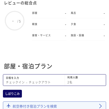
レビューの総合点
-
-
部屋
風呂
-
5
/
-
-
朝食
夕食
-
-
接客・サービス
施設・設備
部屋・宿泊プラン
利用人数
日程を入力
2
名
チェックイン
−
チェックアウト
しぼりこみ
航空券付き宿泊プランを検索