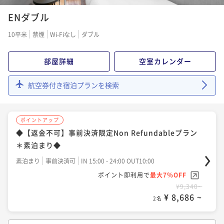
ポイントアップ
ENダブル
◆スタンダードプラン＊素泊まり◆
素泊まり
現地決済可
事前決済可
IN 15:00 - 24:00 OUT10:00
10平米
禁煙
Wi-Fiなし
ダブル
ポイント即利用で
最大7％OFF
¥10,360~
部屋詳細
空室カレンダー
¥ 9,634 ~
2名
航空券付き宿泊プランを検索
ポイントアップ
◆12時レイトチェックアウト お昼までのんびり博多
ポイントアップ
にひたる子＊素泊まり◆
◆【返金不可】事前決済限定Non Refundableプラン
素泊まり
現地決済可
事前決済可
IN 15:00 - 24:00 OUT12:00
＊素泊まり◆
ポイント即利用で
最大7％OFF
素泊まり
事前決済可
IN 15:00 - 24:00 OUT10:00
¥13,730~
ポイント即利用で
最大7％OFF
¥ 12,768 ~
2名
¥9,340~
¥ 8,686 ~
2名
ポイントアップ