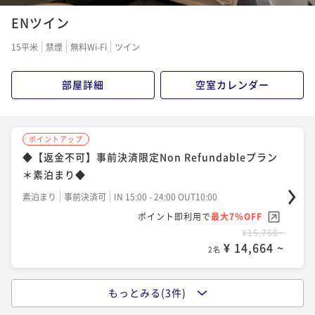
ポイントアップ
る子＊素泊まり◆
ENツイン
◆スタンダードプラン＊素泊まり◆
素泊まり
現地決済可
事前決済可
IN 12:00 - 24:00 OUT12:00
素泊まり
現地決済可
事前決済可
IN 15:00 - 24:00 OUT10:00
15平米
禁煙
無料Wi-Fi
ツイン
ポイント即利用で
最大7％OFF
ポイント即利用で
最大7％OFF
¥15,456~
¥14,448~
部屋詳細
空室カレンダー
¥ 14,374 ~
2名
¥ 13,436 ~
2名
ポイントアップ
ポイントアップ
ポイントアップ
◆連泊割3 3連泊のご予約でお得に博多にひたる子＊
◆【返金不可】事前決済限定Non Refundableプラン
◆12時レイトチェックアウト お昼までのんびり博多
素泊り◆
＊素泊まり◆
にひたる子＊素泊まり◆
素泊まり
現地決済可
事前決済可
IN 15:00 - 24:00 OUT10:00
素泊まり
事前決済可
IN 15:00 - 24:00 OUT10:00
素泊まり
現地決済可
事前決済可
IN 15:00 - 24:00 OUT12:00
ポイント即利用で
最大7％OFF
ポイント即利用で
最大7％OFF
ポイント即利用で
最大7％OFF
¥32,186~
¥15,768~
¥16,128~
¥ 29,932 ~
2名
¥ 14,664 ~
¥ 14,999 ~
2名
2名
もっとみる(3件)
ポイントアップ
ポイントアップ
◆早期割28 28日前までの予約でお得に博多にひたる
◆13時アーリーチェックイン 少し早めに博多にひた