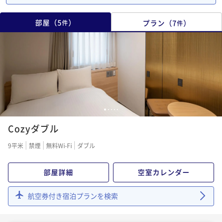
部屋
（
5
）
プラン
（
7
）
件
件
1
2
3
4
5
Cozyダブル
9平米
禁煙
無料Wi-Fi
ダブル
部屋詳細
空室カレンダー
航空券付き宿泊プランを検索