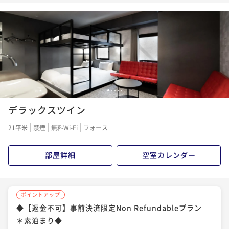
子 ＊ 素泊り◆
る子＊素泊まり◆
素泊まり
事前決済可
IN 15:00 - 24:00 OUT10:00
素泊まり
現地決済可
事前決済可
IN 13:00 - 24:00 OUT10:00
ポイント即利用で
最大7％OFF
ポイント即利用で
最大7％OFF
¥16,688~
¥16,128~
¥ 15,519 ~
¥ 14,999 ~
2名
2名
1
2
3
4
5
ポイントアップ
ポイントアップ
デラックスツイン
◆スタンダードプラン＊素泊まり◆
24時間(12時～翌日12時) ロングステイで博多にひた
る子＊素泊まり◆
素泊まり
現地決済可
事前決済可
IN 15:00 - 24:00 OUT10:00
21平米
禁煙
無料Wi-Fi
フォース
ポイント即利用で
最大7％OFF
素泊まり
現地決済可
事前決済可
IN 12:00 - 24:00 OUT12:00
¥18,536~
部屋詳細
空室カレンダー
ポイント即利用で
最大7％OFF
¥ 17,238 ~
2名
¥16,688~
¥ 15,519 ~
2名
ポイントアップ
ポイントアップ
◆【返金不可】事前決済限定Non Refundableプラン
◆連泊割3 3連泊のご予約でお得に博多にひたる子＊
ポイントアップ
＊素泊まり◆
素泊り◆
◆連泊割3 3連泊のご予約でお得に博多にひたる子＊