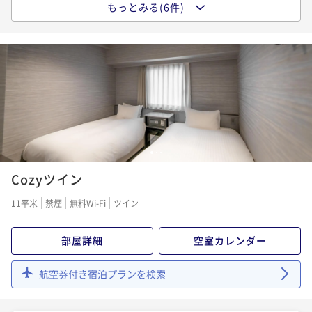
◆13時アーリーチェックイン 少し早めに博多にひた
もっとみる(6件)
ポイントアップ
る子＊素泊まり◆
◆早期割28 28日前までの予約でお得に博多にひたる
素泊まり
現地決済可
事前決済可
IN 13:00 - 24:00 OUT10:00
子 ＊ 素泊り◆
ポイント即利用で
最大7％OFF
素泊まり
事前決済可
IN 15:00 - 24:00 OUT10:00
¥13,730~
ポイント即利用で
最大7％OFF
¥ 12,768 ~
2名
¥9,878~
¥ 9,186 ~
2名
ポイントアップ
24時間(12時～翌日12時) ロングステイで博多にひた
1
2
3
ポイントアップ
る子＊素泊まり◆
Cozyツイン
◆スタンダードプラン＊素泊まり◆
素泊まり
現地決済可
事前決済可
IN 12:00 - 24:00 OUT12:00
素泊まり
現地決済可
事前決済可
IN 15:00 - 24:00 OUT10:00
11平米
禁煙
無料Wi-Fi
ツイン
ポイント即利用で
最大7％OFF
ポイント即利用で
最大7％OFF
¥14,850~
¥10,976~
部屋詳細
空室カレンダー
¥ 13,810 ~
2名
¥ 10,207 ~
2名
航空券付き宿泊プランを検索
ポイントアップ
ポイントアップ
◆連泊割3 3連泊のご予約でお得に博多にひたる子＊