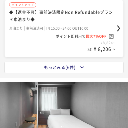
ポイントアップ
◆【返金不可】事前決済限定Non Refundableプラン
＊素泊まり◆
素泊まり
事前決済可
IN 15:00 - 24:00 OUT10:00
ポイント即利用で
最大7％OFF
¥8,824~
¥ 8,206 ~
2名
もっとみる(6件)
ポイントアップ
◆早期割28 28日前までの予約でお得に博多にひたる
子 ＊ 素泊り◆
素泊まり
事前決済可
IN 15:00 - 24:00 OUT10:00
ポイント即利用で
最大7％OFF
¥9,340~
¥ 8,686 ~
2名
1
2
3
4