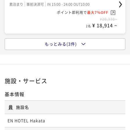
素泊り◆
素泊まり
事前決済可
IN 15:00 - 24:00 OUT10:00
素泊まり
現地決済可
事前決済可
IN 15:00 - 24:00 OUT10:00
ポイント即利用で
最大7％OFF
ポイント即利用で
最大7％OFF
素泊まり
現地決済可
事前決済可
IN 15:00 - 24:00 OUT10:00
¥20,338~
¥57,632~
ポイント即利用で
最大7％OFF
¥ 18,914 ~
¥ 53,597 ~
2名
2名
¥41,550~
¥ 38,641 ~
2名
もっとみる(3件)
ポイントアップ
◆早期割28 28日前までの予約でお得に博多にひたる
子 ＊ 素泊り◆
素泊まり
事前決済可
IN 15:00 - 24:00 OUT10:00
ポイント即利用で
最大7％OFF
施設・サービス
¥21,526~
¥ 20,019 ~
2名
基本情報
施設名
ポイントアップ
◆スタンダードプラン＊素泊まり◆
EN HOTEL Hakata
素泊まり
現地決済可
事前決済可
IN 15:00 - 24:00 OUT10:00