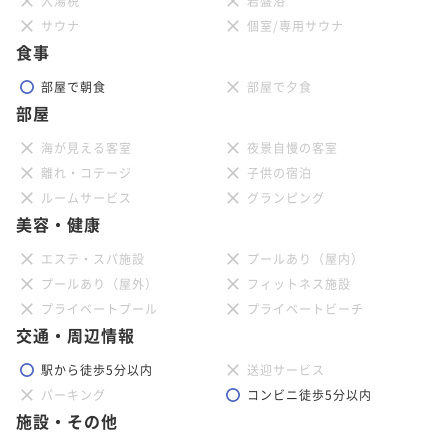
入湯税
岩盤浴
サウナ
個室/専用サウナ
食事
部屋で朝食
部屋で夕食
部屋
海が見える客室
夜景自慢の客室
離れ・コテージ
子供の宿泊
ルームサービス
グランピング
美容・健康
エステ・スパ施設
プールあり（屋内）
プールあり（屋外）
フィットネス施設
プライベートプール
プライベートビーチ
交通・周辺情報
駅から徒歩5分以内
送迎サービス
パーキング
コンビニ徒歩5分以内
施設・その他