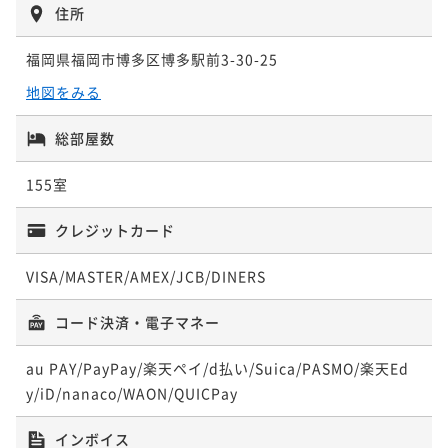
ポイント即利用で
最大7％OFF
住所
¥23,912~
¥ 22,238 ~
福岡県福岡市博多区博多駅前3-30-25
2名
地図をみる
ポイントアップ
総部屋数
◆連泊割3 3連泊のご予約でお得に博多にひたる子＊
素泊り◆
155室
素泊まり
現地決済可
事前決済可
IN 15:00 - 24:00 OUT10:00
クレジットカード
ポイント即利用で
最大7％OFF
¥70,892~
¥ 65,929 ~
VISA/MASTER/AMEX/JCB/DINERS
2名
コード決済・電子マネー
au PAY/PayPay/楽天ペイ/d払い/Suica/PASMO/楽天Ed
y/iD/nanaco/WAON/QUICPay
インボイス