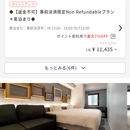
◆12時レイトチェックアウト お昼までのんびり博多
ポイントアップ
素泊り◆
にひたる子＊素泊まり◆
◆【返金不可】事前決済限定Non Refundableプラン
素泊まり
現地決済可
事前決済可
IN 15:00 - 24:00 OUT10:00
素泊まり
現地決済可
事前決済可
IN 15:00 - 24:00 OUT12:00
＊素泊まり◆
ポイント即利用で
最大7％OFF
ポイント即利用で
最大7％OFF
素泊まり
事前決済可
IN 15:00 - 24:00 OUT10:00
¥30,528~
¥14,336~
¥ 28,391 ~
ポイント即利用で
最大7％OFF
2名
¥ 13,332 ~
2名
¥12,296~
¥ 11,435 ~
2名
ポイントアップ
◆13時アーリーチェックイン 少し早めに博多にひた
もっとみる(6件)
ポイントアップ
る子＊素泊まり◆
◆早期割28 28日前までの予約でお得に博多にひたる
素泊まり
現地決済可
事前決済可
IN 13:00 - 24:00 OUT10:00
子 ＊ 素泊り◆
ポイント即利用で
最大7％OFF
素泊まり
事前決済可
IN 15:00 - 24:00 OUT10:00
¥14,336~
ポイント即利用で
最大7％OFF
¥ 13,332 ~
2名
¥13,014~
¥ 12,103 ~
2名
ポイントアップ
24時間(12時～翌日12時) ロングステイで博多にひた
1
2