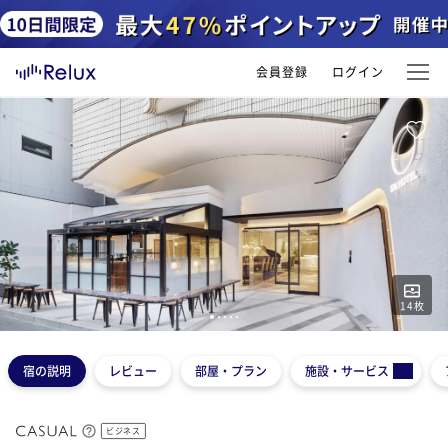
会員登録
ログイン
14
枚
1
2
3
4
5
宿の説明
レビュー
部屋・プラン
施設・サービス
ビジネス