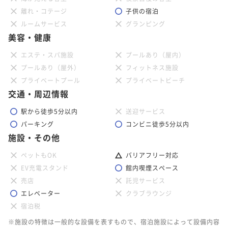
離れ・コテージ
子供の宿泊
ルームサービス
グランピング
美容・健康
エステ・スパ施設
プールあり（屋内）
プールあり（屋外）
フィットネス施設
プライベートプール
プライベートビーチ
交通・周辺情報
駅から徒歩5分以内
送迎サービス
パーキング
コンビニ徒歩5分以内
施設・その他
ペットもOK
バリアフリー対応
EV充電スタンド
館内喫煙スペース
売店
託児サービス
エレベーター
クラブラウンジ
宿泊税
※施設の特徴は一般的な設備を表すもので、宿泊施設によって設備内容