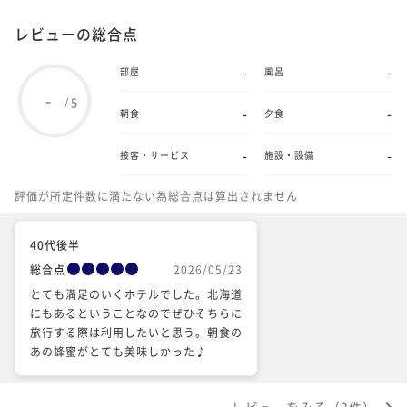
レビューの総合点
-
-
部屋
風呂
-
5
/
-
-
朝食
夕食
-
-
接客・サービス
施設・設備
評価が所定件数に満たない為総合点は算出されません
40代後半
総合点
2026/05/23
とても満足のいくホテルでした。北海道
にもあるということなのでぜひそちらに
旅行する際は利用したいと思う。朝食の
あの蜂蜜がとても美味しかった♪
レビューをみる（3件）