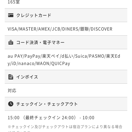
165室
朝食付き
現地決済可
事前決済可
IN 15:00 - 24:00 OUT10:00
クレジットカード
ポイント即利用で
最大7％OFF
¥17,000~
¥ 15,810 ~
VISA/MASTER/AMEX/JCB/DINERS/銀聯/DISCOVER
2名
コード決済・電子マネー
au PAY/PayPay/楽天ペイ/d払い/Suica/PASMO/楽天Ed
y/iD/nanaco/WAON/QUICPay
インボイス
対応
チェックイン・チェックアウト
15:00
（最終チェックイン 24:00）
- 10:00
※チェックイン及びチェックアウトは宿泊プランにより異なる場合