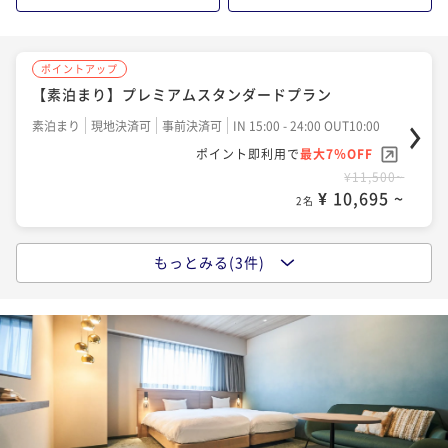
¥ 13,392 ~
2名
ポイントアップ
ポイントアップ
【素泊まり】プレミアムスタンダードプラン
【朝食付】 アメニティ付き プレミアムスタンダー
ドプラン
素泊まり
現地決済可
事前決済可
IN 15:00 - 24:00 OUT10:00
ポイント即利用で
最大7％OFF
朝食付き
現地決済可
事前決済可
IN 15:00 - 24:00 OUT10:00
¥11,500~
ポイント即利用で
最大7％OFF
¥ 10,695 ~
2名
¥15,000~
¥ 13,950 ~
2名
もっとみる(3件)
ポイントアップ
【素泊り】 アメニティ付き プレミアムスタンダー
ドプラン
素泊まり
現地決済可
事前決済可
IN 15:00 - 24:00 OUT10:00
ポイント即利用で
最大7％OFF
¥12,100~
¥ 11,253 ~
2名