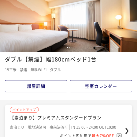
素泊まり
現地決済可
事前決済可
IN 15:00 - 24:00 OUT10:00
ポイント即利用で
最大7％OFF
¥10,600~
¥ 9,858 ~
2名
1
2
ポイントアップ
ダブル【禁煙】幅180cmベッド1台
【朝食付】プレミアムスタンダードプラン
朝食付き
現地決済可
事前決済可
IN 15:00 - 24:00 OUT10:00
19平米
禁煙
無料Wi-Fi
ダブル
ポイント即利用で
最大7％OFF
¥13,400~
部屋詳細
空室カレンダー
¥ 12,462 ~
2名
ポイントアップ
ポイントアップ
【素泊まり】プレミアムスタンダードプラン
【朝食付】 アメニティ付き プレミアムスタンダー
ドプラン
素泊まり
現地決済可
事前決済可
IN 15:00 - 24:00 OUT10:00
ポイント即利用で
最大7％OFF
朝食付き
現地決済可
事前決済可
IN 15:00 - 24:00 OUT10:00