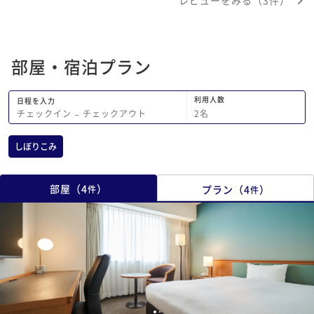
部屋・宿泊プラン
利用人数
日程を入力
2
名
チェックイン
−
チェックアウト
しぼりこみ
部屋
（
4
）
プラン
（
4
）
件
件
1
2