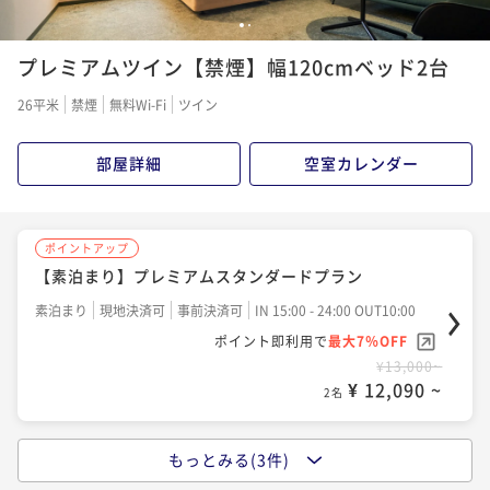
1
2
ポイントアップ
プレミアムツイン【禁煙】幅120cmベッド2台
【朝食付】プレミアムスタンダードプラン
朝食付き
現地決済可
事前決済可
IN 15:00 - 24:00 OUT10:00
26平米
禁煙
無料Wi-Fi
ツイン
ポイント即利用で
最大7％OFF
¥14,900~
部屋詳細
空室カレンダー
¥ 13,857 ~
2名
ポイントアップ
ポイントアップ
【素泊まり】プレミアムスタンダードプラン
【朝食付】 アメニティ付き プレミアムスタンダー
ドプラン
素泊まり
現地決済可
事前決済可
IN 15:00 - 24:00 OUT10:00
ポイント即利用で
最大7％OFF
朝食付き
現地決済可
事前決済可
IN 15:00 - 24:00 OUT10:00
¥13,000~
ポイント即利用で
最大7％OFF
¥ 12,090 ~
2名
¥15,500~
¥ 14,415 ~
2名
もっとみる(3件)
ポイントアップ
【素泊り】 アメニティ付き プレミアムスタンダー