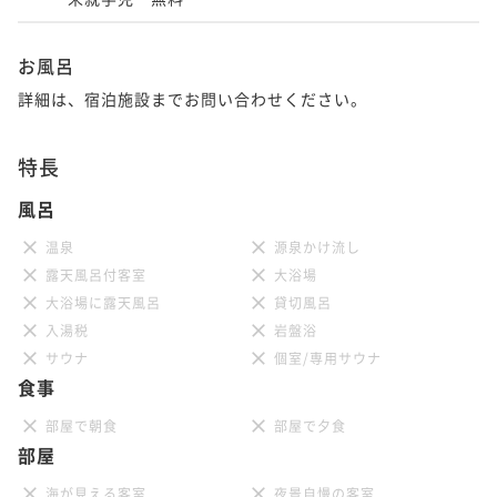
お風呂
詳細は、宿泊施設までお問い合わせください。
特長
風呂
温泉
源泉かけ流し
露天風呂付客室
大浴場
大浴場に露天風呂
貸切風呂
入湯税
岩盤浴
サウナ
個室/専用サウナ
食事
部屋で朝食
部屋で夕食
部屋
海が見える客室
夜景自慢の客室