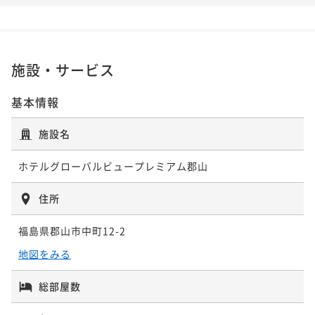
ドプラン
素泊まり
現地決済可
事前決済可
IN 15:00 - 24:00 OUT10:00
ポイント即利用で
最大7％OFF
施設・サービス
¥13,600~
¥ 12,648 ~
2名
基本情報
施設名
ポイントアップ
【朝食付】プレミアムスタンダードプラン
ホテルグローバルビュープレミアム郡山
朝食付き
現地決済可
事前決済可
IN 15:00 - 24:00 OUT10:00
ポイント即利用で
最大7％OFF
住所
¥16,400~
¥ 15,252 ~
福島県郡山市中町12-2
2名
地図をみる
ポイントアップ
総部屋数
【朝食付】 アメニティ付き プレミアムスタンダー
ドプラン