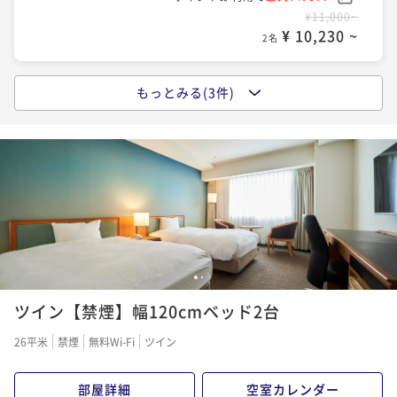
¥11,000~
ポイント即利用で
最大7％OFF
¥ 10,230 ~
2名
¥14,000~
¥ 13,020 ~
2名
もっとみる(3件)
ポイントアップ
【素泊り】 アメニティ付き プレミアムスタンダー
ドプラン
素泊まり
現地決済可
事前決済可
IN 15:00 - 24:00 OUT10:00
ポイント即利用で
最大7％OFF
¥11,600~
¥ 10,788 ~
2名
1
2
ポイントアップ
ツイン【禁煙】幅120cmベッド2台
【朝食付】プレミアムスタンダードプラン
朝食付き
現地決済可
事前決済可
IN 15:00 - 24:00 OUT10:00
26平米
禁煙
無料Wi-Fi
ツイン
ポイント即利用で
最大7％OFF
¥14,400~
部屋詳細
空室カレンダー