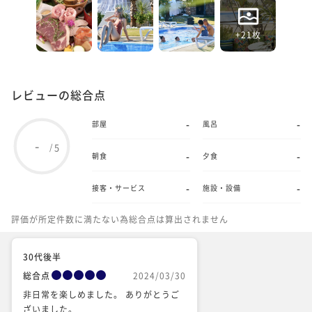
+21枚
レビューの総合点
-
-
部屋
風呂
-
5
/
-
-
朝食
夕食
-
-
接客・サービス
施設・設備
評価が所定件数に満たない為総合点は算出されません
30代後半
総合点
2024/03/30
非日常を楽しめました。 ありがとうご
ざいました。