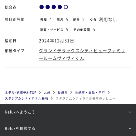
総合点
4
5
2
利用なし
項目別評価
部屋
風呂
朝食
夕食
5
5
接客・サービス
その他設備
2024年12月31日
宿泊日
グランドデラックスシティビューファミリ
部屋タイプ
ールームヴィヴィくん
ホテル•旅館予約TOP
九州
長崎県
長崎市・雲仙・平戸
スタジアムシティホテル長崎
スタジアムシティホテル長崎のレビュー
Reluxへようこそ
Reluxを体験する