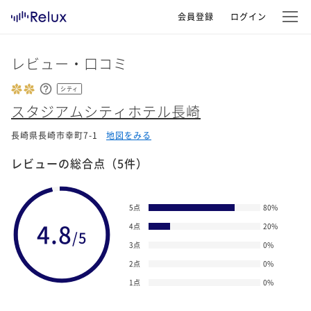
会員登録
ログイン
レビュー・口コミ
シティ
スタジアムシティホテル長崎
長崎県長崎市幸町7-1
地図をみる
レビューの総合点
（5件）
5点
80
%
4.8
4点
20
%
/5
3点
0
%
2点
0
%
1点
0
%