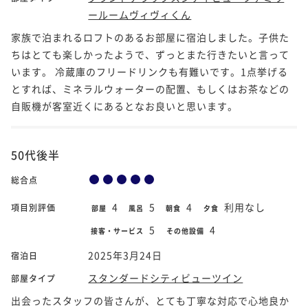
ールームヴィヴィくん
家族で泊まれるロフトのあるお部屋に宿泊しました。子供た
ちはとても楽しかったようで、ずっとまた行きたいと言って
います。 冷蔵庫のフリードリンクも有難いです。1点挙げる
とすれば、ミネラルウォーターの配置、もしくはお茶などの
自販機が客室近くにあるとなお良いと思います。
50代後半
総合点
4
5
4
利用なし
項目別評価
部屋
風呂
朝食
夕食
5
4
接客・サービス
その他設備
2025年3月24日
宿泊日
スタンダードシティビューツイン
部屋タイプ
出会ったスタッフの皆さんが、とても丁寧な対応で心地良か