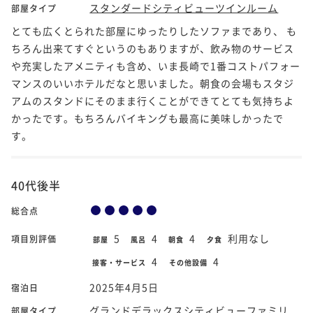
スタンダードシティビューツインルーム
部屋タイプ
とても広くとられた部屋にゆったりしたソファまであり、 も
ちろん出来てすぐというのもありますが、飲み物のサービス
や充実したアメニティも含め、いま長崎で1番コストパフォー
マンスのいいホテルだなと思いました。朝食の会場もスタジ
アムのスタンドにそのまま行くことができてとても気持ちよ
かったです。もちろんバイキングも最高に美味しかったで
す。
40代後半
総合点
5
4
4
利用なし
項目別評価
部屋
風呂
朝食
夕食
4
4
接客・サービス
その他設備
2025年4月5日
宿泊日
グランドデラックスシティビューファミリ
部屋タイプ