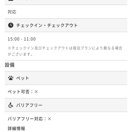
朝食付き
現地決済可
事前決済可
IN 15:00 - 21:00 OUT11:00
対応
ポイント即利用で
最大7％OFF
¥87,400~
チェックイン・チェックアウト
¥ 81,282 ~
2名
15:00
- 11:00
※チェックイン及びチェックアウトは宿泊プランにより異なる場合
がございます。
設備
ペット
ペット可否：
×
バリアフリー
バリアフリー対応：
×
詳細情報