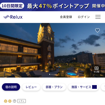
会員登録
ログイン
45
枚
1
2
3
4
5
宿の説明
レビュー
部屋・プラン
施設・サービス
シティ