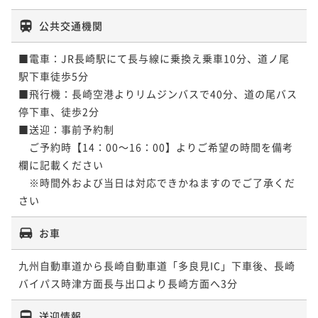
公共交通機関
■電車：JR長崎駅にて長与線に乗換え乗車10分、道ノ尾
駅下車徒歩5分

■飛行機：長崎空港よりリムジンバスで40分、道の尾バス
停下車、徒歩2分

■送迎：事前予約制

　ご予約時【14：00～16：00】よりご希望の時間を備考
欄に記載ください

　※時間外および当日は対応できかねますのでご了承くだ
さい
お車
九州自動車道から長崎自動車道「多良見IC」下車後、長崎
バイパス時津方面長与出口より長崎方面へ3分
送迎情報