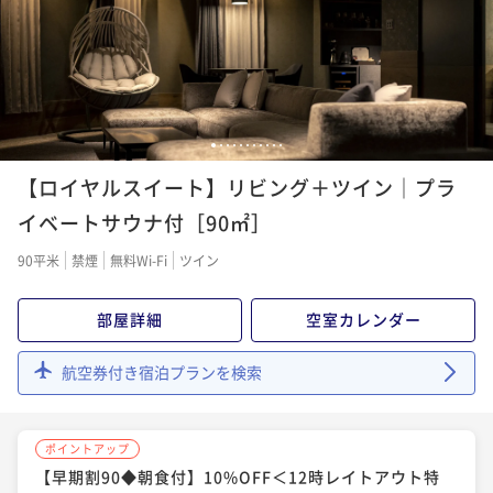
朝食付き
事前決済可
IN 15:00 - 21:00 OUT12:00
¥54,500~
¥ 50,685 ~
ポイント即利用で
最大7％OFF
2名
¥27,000~
¥ 25,110 ~
2名
1
2
3
4
5
6
7
8
9
10
11
ポイントアップ
【ロイヤルスイート】リビング＋ツイン｜プラ
【素泊まり】＜期間限定＞～美の追求を叶えるワンラ
ンク上の滞在～スパ・サウナなどで自分を労わるひと
イベートサウナ付［90㎡］
とき
素泊まり
現地決済可
事前決済可
IN 15:00 - 21:00 OUT11:00
90平米
禁煙
無料Wi-Fi
ツイン
ポイント即利用で
最大7％OFF
¥30,000~
部屋詳細
空室カレンダー
¥ 27,900 ~
2名
航空券付き宿泊プランを検索
ポイントアップ
【朝食付】朝からキレイ習慣 ～美の追求を叶える美活
ポイントアップ
ステイ～
【早期割90◆朝食付】10%OFF＜12時レイトアウト特
朝食付き
現地決済可
事前決済可
IN 15:00 - 21:00 OUT11:00