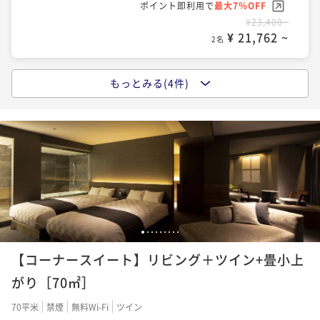
ポイント即利用で
最大7％OFF
¥23,400~
¥ 21,762 ~
2名
もっとみる(4件)
ポイントアップ
【素泊まり】＜期間限定＞～美の追求を叶えるワンラ
ンク上の滞在～スパ・サウナなどで自分を労わるひと
とき
素泊まり
現地決済可
事前決済可
IN 15:00 - 21:00 OUT11:00
ポイント即利用で
最大7％OFF
¥25,000~
¥ 23,250 ~
2名
1
2
3
4
5
6
7
8
9
ポイントアップ
【コーナースイート】リビング＋ツイン+畳小上
【朝食付】朝からキレイ習慣 ～美の追求を叶える美活
ステイ～
がり［70㎡］
朝食付き
現地決済可
事前決済可
IN 15:00 - 21:00 OUT11:00
70平米
禁煙
無料Wi-Fi
ツイン
ポイント即利用で
最大7％OFF