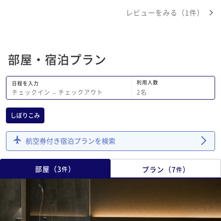
レビューをみる（1件）
部屋・宿泊プラン
利用人数
日程を入力
2
名
チェックイン
−
チェックアウト
しぼりこみ
航空券付き宿泊プランを検索
部屋
（
3
）
プラン
（
7
）
件
件