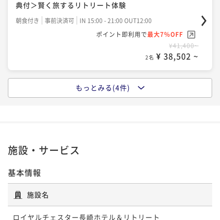
典付＞賢く旅するリトリート体験
ポイント即利用で
最大7％OFF
朝食付き
事前決済可
IN 15:00 - 21:00 OUT12:00
¥37,500~
¥ 34,875 ~
ポイント即利用で
最大7％OFF
2名
¥41,400~
¥ 38,502 ~
2名
ポイントアップ
【早期割60◆2食付】1室限定★客室1ランクアップグ
もっとみる(4件)
ポイントアップ
レード★フレンチCasualコース～海の幸×黒毛和牛～
【素泊まり】＜期間限定＞～美の追求を叶えるワンラ
二食付き
現地決済可
事前決済可
IN 15:00 - 19:00 OUT11:00
ンク上の滞在～スパ・サウナなどで自分を労わるひと
ポイント即利用で
最大7％OFF
とき
素泊まり
現地決済可
事前決済可
IN 15:00 - 21:00 OUT11:00
¥43,600~
¥ 40,548 ~
ポイント即利用で
最大7％OFF
2名
施設・サービス
¥50,000~
¥ 46,500 ~
2名
基本情報
ポイントアップ
【連泊割】■朝食付■ 2泊以上で＜5％OFF＞ 朝からキ
施設名
ポイントアップ
レイ習慣 ～美の追求を叶える美活ステイ～
【朝食付】朝からキレイ習慣 ～美の追求を叶える美活
朝食付き
現地決済可
事前決済可
IN 15:00 - 21:00 OUT11:00
ロイヤルチェスター長崎ホテル＆リトリート