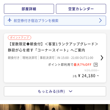
¥32,500~
部屋詳細
空室カレンダー
¥ 30,225 ~
2名
航空券付き宿泊プランを検索
ポイントアップ
【連泊割】■朝食付■ 2泊以上で＜5％OFF＞ 朝からキ
ポイントアップ
レイ習慣 ～美の追求を叶える美活ステイ～
【室数限定◆朝食付】＜客室1ランクアップグレード＞
朝食付き
現地決済可
事前決済可
IN 15:00 - 21:00 OUT11:00
静寂が心を癒す「コーナースイート」へご案内
ポイント即利用で
最大7％OFF
朝食付き
現地決済可
事前決済可
IN 15:00 - 21:00 OUT11:00
¥49,400~
¥ 45,942 ~
ポイント即利用で
最大7％OFF
2名
¥26,000~
¥ 24,180 ~
2名
ポイントアップ
【フレンチCasualコース◆2食付】＜海の幸×黒毛和
もっとみる(6件)
ポイントアップ
牛＞気軽にお食事を楽しみたい方におすすめ
【早期割90◆朝食付】10%OFF＜12時レイトアウト特
二食付き
現地決済可
事前決済可
IN 15:00 - 19:00 OUT11:00
典付＞賢く旅するリトリート体験
ポイント即利用で
最大7％OFF