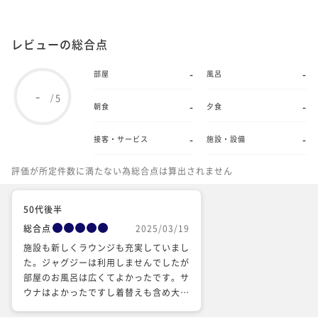
レビューの総合点
-
-
部屋
風呂
-
5
/
-
-
朝食
夕食
-
-
接客・サービス
施設・設備
評価が所定件数に満たない為総合点は算出されません
50代後半
総合点
2025/03/19
施設も新しくラウンジも充実していまし
た。ジャグジーは利用しませんでしたが
部屋のお風呂は広くてよかったです。サ
ウナはよかったですし着替えも含め大変
充実していました