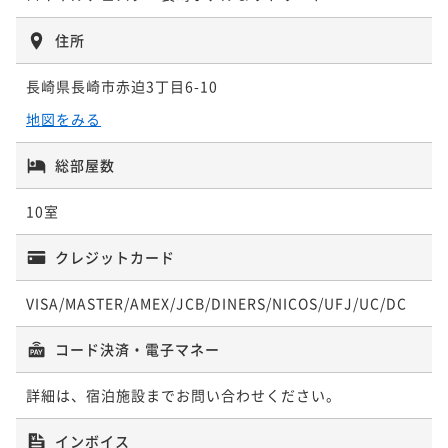
ステイ～
ポイント即利用で
最大7％OFF
朝食付き
現地決済可
事前決済可
IN 15:00 - 21:00 OUT11:00
住所
¥57,000~
¥ 53,010 ~
ポイント即利用で
最大7％OFF
2名
長崎県長崎市赤迫3丁目6-10
¥57,500~
¥ 53,475 ~
2名
地図をみる
ポイントアップ
【フレンチCasualコース◆2食付】＜海の幸×黒毛和
総部屋数
ポイントアップ
牛＞気軽にお食事を楽しみたい方におすすめ
【フレンチCasualコース◆2食付】＜海の幸×黒毛和
10室
二食付き
現地決済可
事前決済可
IN 15:00 - 19:00 OUT11:00
牛＞気軽にお食事を楽しみたい方におすすめ
ポイント即利用で
最大7％OFF
二食付き
現地決済可
事前決済可
IN 15:00 - 19:00 OUT11:00
クレジットカード
¥59,500~
¥ 55,335 ~
ポイント即利用で
最大7％OFF
2名
VISA/MASTER/AMEX/JCB/DINERS/NICOS/UFJ/UC/DC
¥79,500~
¥ 73,935 ~
2名
コード決済・電子マネー
ポイントアップ
詳細は、宿泊施設までお問い合わせください。
【連泊割】■朝食付■ 2泊以上で＜5％OFF＞ 朝からキ
インボイス
レイ習慣 ～美の追求を叶える美活ステイ～