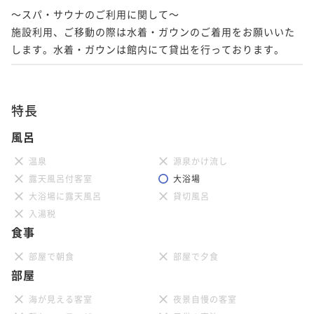
～スパ・サウナのご利用に関して～

施設利用、ご移動の際は水着・ガウンのご着用をお願いいた
します。水着・ガウンは館内にて貸出を行っております。
特長
風呂
温泉
源泉かけ流し
露天風呂付客室
大浴場
大浴場に露天風呂
貸切風呂
入湯税
食事
部屋で朝食
部屋で夕食
部屋
海が見える客室
夜景自慢の客室