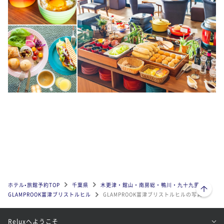
ページトップへ
ホテル•旅館予約TOP
千葉県
木更津・館山・南房総・鴨川・九十九里
GLAMPROOK富津ブリストルヒル
GLAMPROOK富津ブリストルヒルの写真
Reluxへようこそ