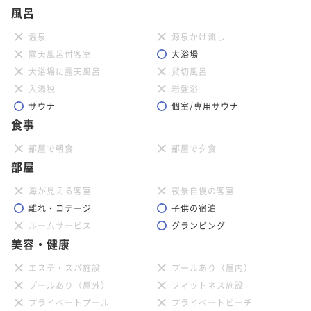
風呂
温泉
源泉かけ流し
露天風呂付客室
大浴場
大浴場に露天風呂
貸切風呂
入湯税
岩盤浴
サウナ
個室/専用サウナ
食事
部屋で朝食
部屋で夕食
部屋
海が見える客室
夜景自慢の客室
離れ・コテージ
子供の宿泊
ルームサービス
グランピング
美容・健康
エステ・スパ施設
プールあり（屋内）
プールあり（屋外）
フィットネス施設
プライベートプール
プライベートビーチ