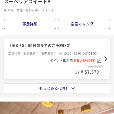
スーペリアスイートA
63平米
禁煙
無料Wi-Fi
フォース
部屋詳細
空室カレンダー
【早割60】60日前までのご予約限定
二食付き
現地決済可
事前決済可
IN 15:00 - 18:00 OUT11:00
ポイント即利用で
最大5％OFF
¥60,600~
¥ 57,570 ~
2名
もっとみる(2件)
【早割30】30日前までのご予約限定
二食付き
現地決済可
事前決済可
IN 15:00 - 18:00 OUT11:00
ポイント即利用で
最大5％OFF
¥62,600~