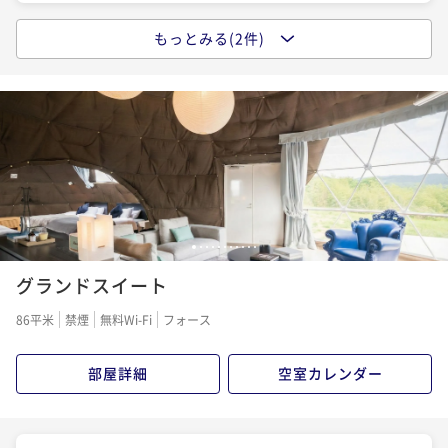
もっとみる(2件)
【早割30】30日前までのご予約限定
二食付き
現地決済可
事前決済可
IN 15:00 - 18:00 OUT11:00
ポイント即利用で
最大5％OFF
¥64,600~
¥ 61,370 ~
2名
【スタンダード】オールインクルーシブステイを楽し
む贅沢グランピング
1
2
3
4
5
6
7
8
9
10
11
グランドスイート
二食付き
現地決済可
事前決済可
IN 15:00 - 18:00 OUT11:00
ポイント即利用で
最大5％OFF
86平米
禁煙
無料Wi-Fi
フォース
¥68,000~
¥ 64,600 ~
2名
部屋詳細
空室カレンダー