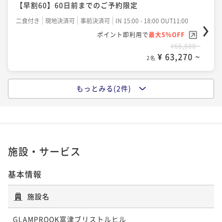
【早割60】60日前までのご予約限定
二食付き
現地決済可
事前決済可
IN 15:00 - 18:00 OUT11:00
ポイント即利用で
最大5％OFF
¥66,600~
¥ 63,270 ~
2名
もっとみる(2件)
【早割30】30日前までのご予約限定
二食付き
現地決済可
事前決済可
IN 15:00 - 18:00 OUT11:00
ポイント即利用で
最大5％OFF
¥68,600~
¥ 65,170 ~
2名
施設・サービス
基本情報
【スタンダード】オールインクルーシブステイを楽し
む贅沢グランピング
施設名
二食付き
現地決済可
事前決済可
IN 15:00 - 18:00 OUT11:00
GLAMPROOK富津ブリストルヒル