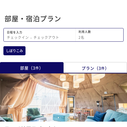
た。部屋に備え付けら
ープはいい匂いなので
部屋・宿泊プラン
間手に残ります。また
ーそれぞれで使用して
手なのはとても嬉しか
利用人数
日程を入力
りがとても強く、少し
2
名
チェックイン
−
チェックアウト
てるのではと感じてしま
部屋の清掃も綺麗でし
しぼりこみ
べカスかな？と思われ
ていたのと、ブランケ
いないのか少し気になりま
部屋
（
3
）
プラン
（
3
）
件
件
点以外はとてもよかっ
1
2
3
4
5
6
7