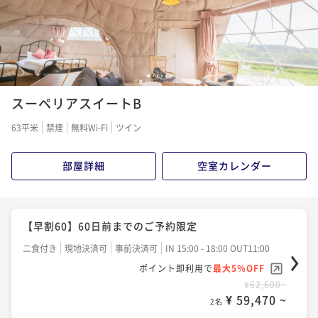
¥ 59,470 ~
2名
【スタンダード】オールインクルーシブステイを楽し
む贅沢グランピング
1
2
3
4
5
6
スーペリアスイートB
二食付き
現地決済可
事前決済可
IN 15:00 - 18:00 OUT11:00
ポイント即利用で
最大5％OFF
63平米
禁煙
無料Wi-Fi
ツイン
¥65,800~
¥ 62,510 ~
2名
部屋詳細
空室カレンダー
【早割60】60日前までのご予約限定
二食付き
現地決済可
事前決済可
IN 15:00 - 18:00 OUT11:00
ポイント即利用で
最大5％OFF
¥62,600~
¥ 59,470 ~
2名