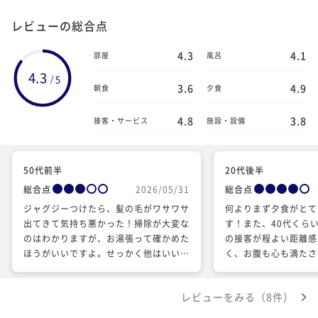
レビューの総合点
4.3
4.1
部屋
風呂
4.3
5
/
3.6
4.9
朝食
夕食
4.8
3.8
接客・サービス
施設・設備
50代前半
20代後半
総合点
2026/05/31
総合点
ジャグジーつけたら、髪の毛がワサワサ
何よりまず夕食がとて
出てきて気持ち悪かった！掃除が大変な
す！また、40代くら
のはわかりますが、お湯張って確かめた
の接客が程よい距離感
ほうがいいですよ。せっかく他はいいの
く、お腹も心も満たさ
に、、、。オールインクルーシブだけ
ことができました。 気になる点とし
ど、移動の車は他の客と一緒、ラウンジ
て、個人の好みによる
レビューをみる（8件）
での休憩のつまみが甘いものしかなく
所で用いられているハ
て、しかも写真よりもしょぼい。
ぼりの香りが強いこと