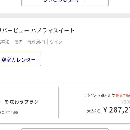
ポイント即利用で
最大7％
¥22
¥ 205,4
大人2名
00 OUT11:00
リバービュー パノラマスイート
5平米
禁煙
無料Wi-Fi
ツイン
ポイント即利用で
最大7％
事場所を選べる連泊プラン
¥48
¥ 451,7
大人2名
空室カレンダー
00 OUT11:00
ポイント即利用で
最大7％
ぎ」を味わうプラン
¥30
¥ 287,2
大人2名
00 OUT11:00