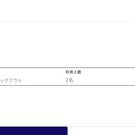
利用人数
2
名
ックアウト