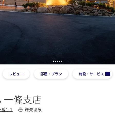
1
2
3
4
5
レビュー
部屋・プラン
施設・サービス
WA 一條支店
番1-1
鎌先温泉