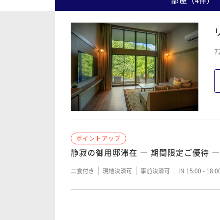
（
4
件
）
7
ポイントアップ
静寂の御用邸滞在 ― 期間限定ご優待 ―
二食付き
現地決済可
事前決済可
IN 15:00 - 18:
ポイントアップ