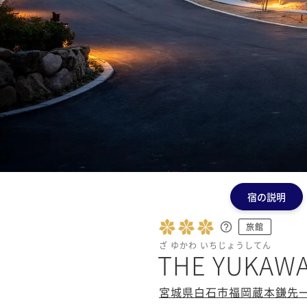
宿の説明
旅館
ざ ゆかわ いちじょうしてん
THE YUKA
宮城県白石市福岡蔵本鎌先一