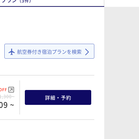
プラン
（
3
件
）
航空券付き宿泊プランを検索
OFF
1,300~
詳細・予約
09 ~
OFF