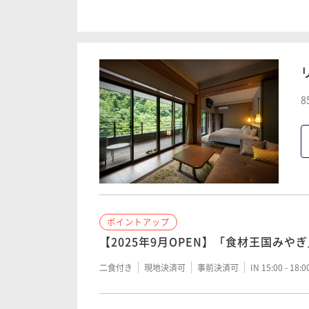
静寂の御用邸滞在 ― 期間限定ご優待 ―
二食付き
現地決済可
事前決済可
IN 15:00 - 18:
ポイントアップ
8
【連泊2Night】2泊目の夕食はお食
二食付き
現地決済可
事前決済可
IN 15:00 - 18:
ポイントアップ
【2025年9月OPEN】「食材王国みや
二食付き
現地決済可
事前決済可
IN 15:00 - 18: