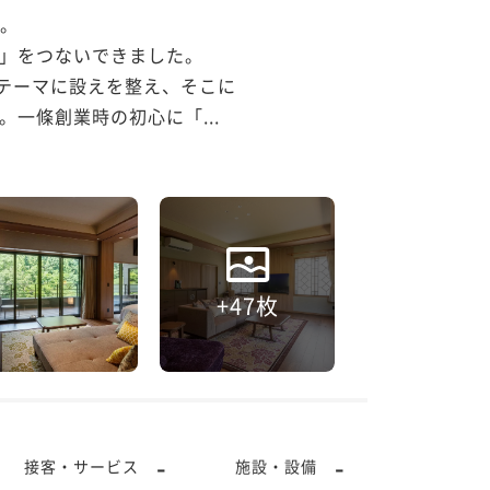
。

」をつないできました。

をテーマに設えを整え、そこに
一條創業時の初心に「...
+47枚
-
-
接客・サービス
施設・設備