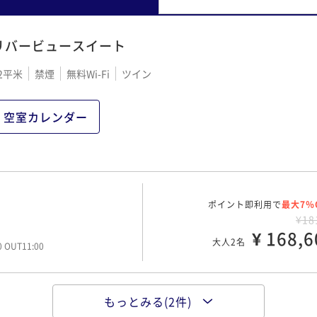
リバービュースイート
2平米
禁煙
無料Wi-Fi
ツイン
空室カレンダー
ポイント即利用で
最大7％
¥18
¥ 168,6
大人2名
00 OUT11:00
もっとみる(2件)
ポイント即利用で
最大7％