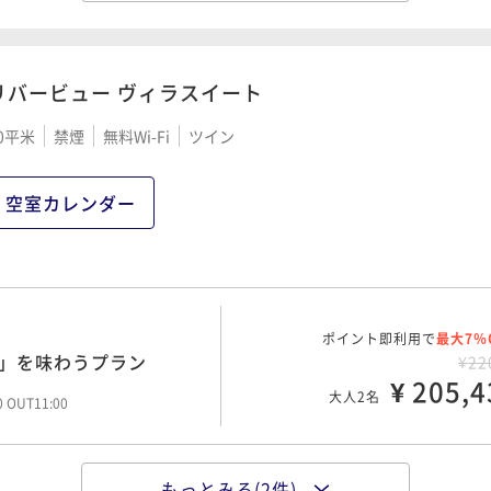
ぎ」を味わうプラン
¥19
¥ 184,9
大人2名
00 OUT11:00
リバービュー ヴィラスイート
0平米
禁煙
無料Wi-Fi
ツイン
ポイント即利用で
最大7％
事場所を選べる連泊プラン
¥39
¥ 369,9
大人2名
空室カレンダー
00 OUT11:00
ポイント即利用で
最大7％
ぎ」を味わうプラン
¥22
¥ 205,4
大人2名
00 OUT11:00
もっとみる(2件)