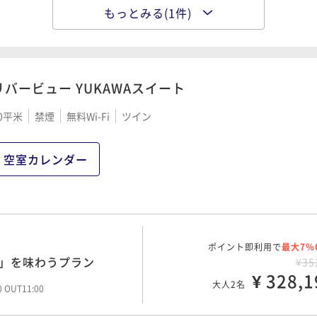
もっとみる(1件)
ポイント即利用で
最大7％
事場所を選べる連泊プラン
¥61
¥ 574,5
大人2名
00 OUT11:00
リバービュー YUKAWAスイート
0平米
禁煙
無料Wi-Fi
ツイン
空室カレンダー
ポイント即利用で
最大7％
ぎ」を味わうプラン
¥35
¥ 328,1
大人2名
00 OUT11:00