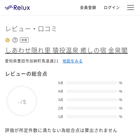
会員登録
ログイン
レビュー・口コミ
旅館
しあわせ隠れ里 猿投温泉 癒しの宿 金泉閣
愛知県豊田市加納町馬道通21
地図をみる
レビューの総合点
5点
-
%
4点
-
%
3点
-
%
5
/
-
2点
-
%
1点
-
%
評価が所定件数に満たない為総合点は算出されません