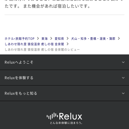
たです。 また機会があれば宿泊したいです。
ホテル•旅館予約TOP
東海
愛知県
犬山・知多・豊橋・渥美・蒲郡
しあわせ隠れ里 猿投温泉 癒しの宿 金泉閣
しあわせ隠れ里 猿投温泉 癒しの宿 金泉閣のレビュー
Reluxへようこそ
Reluxを体験する
Reluxをもっと知る