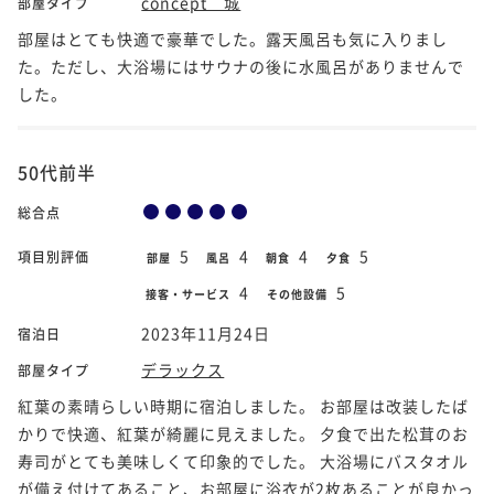
concept 城
部屋タイプ
部屋はとても快適で豪華でした。露天風呂も気に入りまし
た。ただし、大浴場にはサウナの後に水風呂がありませんで
した。
50代前半
総合点
5
4
4
5
項目別評価
部屋
風呂
朝食
夕食
4
5
接客・サービス
その他設備
2023年11月24日
宿泊日
デラックス
部屋タイプ
紅葉の素晴らしい時期に宿泊しました。 お部屋は改装したば
かりで快適、紅葉が綺麗に見えました。 夕食で出た松茸のお
寿司がとても美味しくて印象的でした。 大浴場にバスタオル
が備え付けてあること、お部屋に浴衣が2枚あることが良かっ