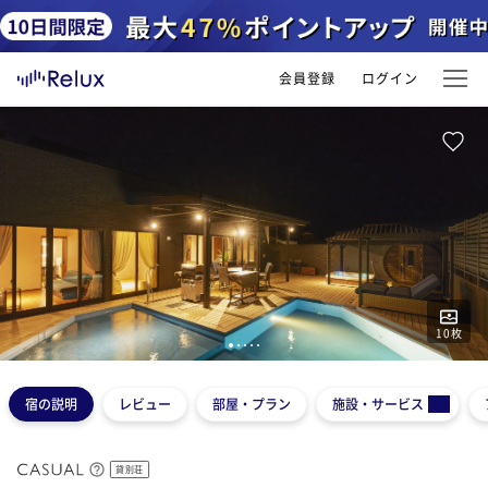
会員登録
ログイン
10
枚
1
2
3
4
5
宿の説明
レビュー
部屋・プラン
施設・サービス
貸別荘