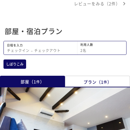
レビューをみる（2件）
部屋・宿泊プラン
利用人数
日程を入力
2
名
チェックイン
−
チェックアウト
しぼりこみ
部屋
（
1
）
プラン
（
1
）
件
件