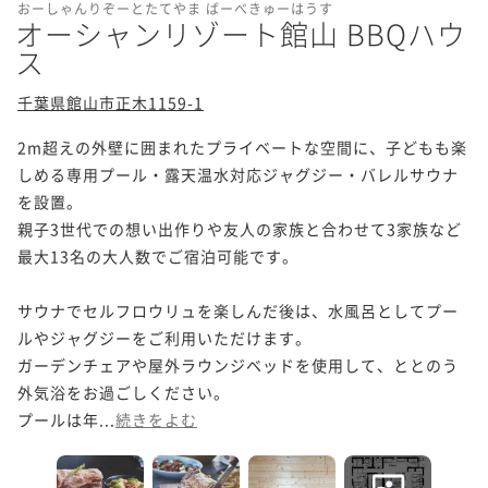
おーしゃんりぞーとたてやま ばーべきゅーはうす
オーシャンリゾート館山 BBQハウ
ス
千葉県館山市正木1159-1
2m超えの外壁に囲まれたプライベートな空間に、子どもも楽
しめる専用プール・露天温水対応ジャグジー・バレルサウナ
を設置。

親子3世代での想い出作りや友人の家族と合わせて3家族など
最大13名の大人数でご宿泊可能です。

サウナでセルフロウリュを楽しんだ後は、水風呂としてプー
ルやジャグジーをご利用いただけます。

ガーデンチェアや屋外ラウンジベッドを使用して、ととのう
外気浴をお過ごしください。

プールは年...
続きをよむ