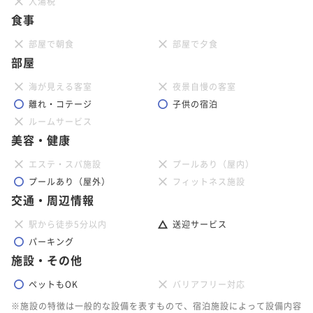
入湯税
食事
部屋で朝食
部屋で夕食
部屋
海が見える客室
夜景自慢の客室
離れ・コテージ
子供の宿泊
ルームサービス
美容・健康
エステ・スパ施設
プールあり（屋内）
プールあり（屋外）
フィットネス施設
交通・周辺情報
駅から徒歩5分以内
送迎サービス
パーキング
施設・その他
ペットもOK
バリアフリー対応
※施設の特徴は一般的な設備を表すもので、宿泊施設によって設備内容