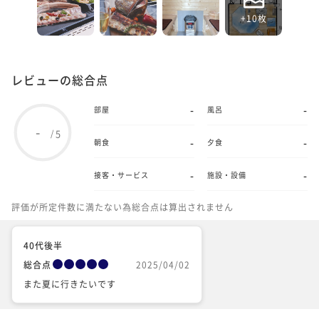
+10枚
レビューの総合点
-
-
部屋
風呂
-
5
/
-
-
朝食
夕食
-
-
接客・サービス
施設・設備
評価が所定件数に満たない為総合点は算出されません
40代後半
総合点
2025/04/02
また夏に行きたいです