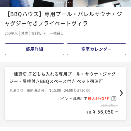
1
2
3
4
5
6
7
8
9
10
【BBQハウス】専用プール・バレルサウナ・ジ
ャグジー付きプライベートヴィラ
250平米
禁煙
無料Wi-Fi
一棟貸し
部屋詳細
空室カレンダー
一棟貸切 子どもも入れる専用プール・サウナ・ジャグ
ジー・屋根付きBBQスペース付き ペット宿泊可
素泊まり
事前決済可
IN 15:00 - 24:00 OUT10:00
ポイント即利用で
最大5％OFF
¥59,000~
¥ 56,050 ~
2名