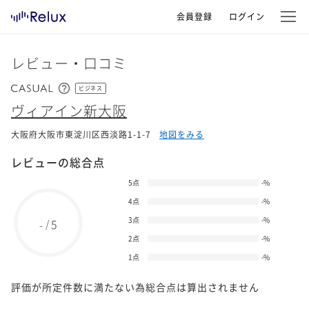
会員登録
ログイン
レビュー・口コミ
ビジネス
ヴィアイン新大阪
大阪府大阪市東淀川区西淡路1-1-7
地図をみる
レビューの総合点
5点
-
%
4点
-
%
3点
-
%
5
/
-
2点
-
%
1点
-
%
評価が所定件数に満たない為総合点は算出されません