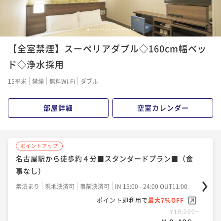
¥ 10,155 ~
¥ 10,025 ~
2名
2名
1
2
3
4
5
6
7
8
9
10
11
12
13
14
15
16
ポイントアップ
ポイントアップ
【全室禁煙】スーペリアダブル◇160cm幅ベッ
名古屋駅から徒歩約４分■スタンダードプラン■朝食
名古屋駅から徒歩約４分■スタンダードプラン■（食
はお手軽ミスタードーナツで（軽朝食付き）
事なし）
ド◇浄水採用
朝食付き
現地決済可
事前決済可
IN 15:00 - 25:00 OUT11:00
素泊まり
現地決済可
事前決済可
IN 15:00 - 24:00 OUT11:00
15平米
禁煙
無料Wi-Fi
ダブル
ポイント即利用で
最大7％OFF
ポイント即利用で
最大7％OFF
¥11,160~
¥10,900~
部屋詳細
空室カレンダー
¥ 10,378 ~
¥ 10,137 ~
2名
2名
ポイントアップ
ポイントアップ
ポイントアップ
名古屋駅から徒歩約４分【３泊以上の宿泊がお
名古屋駅から徒歩約４分【14日前の予約でお得にステ
名古屋駅から徒歩約４分■スタンダードプラン■（食
得！！】３連泊割（食事なし）
イ】早期割引14（朝はミスドでお手軽朝食付き）
事なし）
素泊まり
現地決済可
事前決済可
IN 15:00 - 25:00 OUT11:00
朝食付き
現地決済可
事前決済可
IN 15:00 - 24:00 OUT11:00
素泊まり
現地決済可
事前決済可
IN 15:00 - 24:00 OUT11:00
ポイント即利用で
最大7％OFF
ポイント即利用で
最大7％OFF
ポイント即利用で
最大7％OFF
¥30,580~
¥11,020~
¥10,200~
¥ 28,439 ~
¥ 10,248 ~
2名