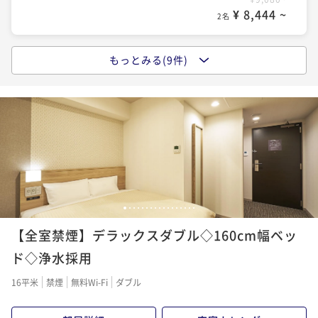
¥ 8,444 ~
2名
もっとみる(9件)
ポイントアップ
名古屋駅から徒歩約４分【30日前の予約でお得にステ
イ】早期割引30（食事なし）
素泊まり
現地決済可
事前決済可
IN 15:00 - 25:00 OUT11:00
ポイント即利用で
最大7％OFF
¥9,760~
¥ 9,076 ~
2名
1
2
3
4
5
6
7
8
9
10
11
12
13
14
15
16
17
ポイントアップ
【全室禁煙】デラックスダブル◇160cm幅ベッ
名古屋駅から徒歩約４分■スタンダードプラン■（食
事なし）
ド◇浄水採用
素泊まり
現地決済可
事前決済可
IN 15:00 - 24:00 OUT11:00
16平米
禁煙
無料Wi-Fi
ダブル
ポイント即利用で
最大7％OFF
¥9,800~