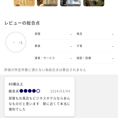
レビューの総合点
-
-
部屋
風呂
-
5
/
-
-
朝食
夕食
-
-
接客・サービス
施設・設備
評価が所定件数に満たない為総合点は算出されません
60歳以上
総合点
2024/03/04
部屋もお風呂もビジネスホテルならあん
なものだと思います 駅に近くて本当に
便利でした