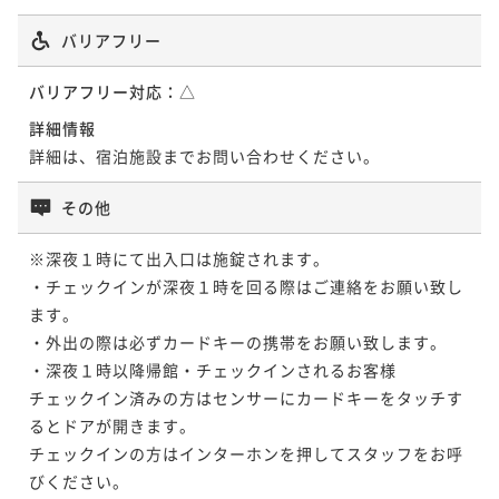
バリアフリー
ポイントアップ
ポイントアップ
名古屋駅から徒歩約４分【５泊以上の宿泊がお
名古屋駅から徒歩約４分【３泊以上の宿泊がお
バリアフリー対応：
△
得！！】５連泊割（毎朝ミスドの軽朝食付き）
得！！】３連泊割（食事なし）
詳細情報
朝食付き
現地決済可
事前決済可
IN 15:00 - 24:00 OUT11:00
素泊まり
現地決済可
事前決済可
IN 15:00 - 25:00 OUT11:00
詳細は、宿泊施設までお問い合わせください。
ポイント即利用で
最大7％OFF
ポイント即利用で
最大7％OFF
¥60,560~
¥41,040~
その他
¥ 56,320 ~
¥ 38,167 ~
2名
2名
※深夜１時にて出入口は施錠されます。

・チェックインが深夜１時を回る際はご連絡をお願い致し
ポイントアップ
ます。

名古屋駅から徒歩約４分【３泊以上の宿泊がお
・外出の際は必ずカードキーの携帯をお願い致します。

得！！】３連泊割（毎朝ミスドでお手軽朝食）
・深夜１時以降帰館・チェックインされるお客様

朝食付き
現地決済可
事前決済可
IN 15:00 - 24:00 OUT11:00
チェックイン済みの方はセンサーにカードキーをタッチす
ポイント即利用で
最大7％OFF
るとドアが開きます。

¥44,700~
チェックインの方はインターホンを押してスタッフをお呼
¥ 41,571 ~
2名