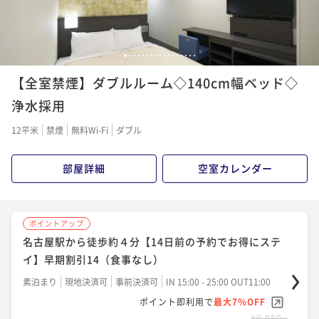
1
2
3
4
5
6
7
8
9
10
11
12
13
14
15
16
17
【全室禁煙】ダブルルーム◇140cm幅ベッド◇
浄水採用
12平米
禁煙
無料Wi-Fi
ダブル
部屋詳細
空室カレンダー
ポイントアップ
名古屋駅から徒歩約４分【14日前の予約でお得にステ
イ】早期割引14（食事なし）
素泊まり
現地決済可
事前決済可
IN 15:00 - 25:00 OUT11:00
ポイント即利用で
最大7％OFF
¥9,080~