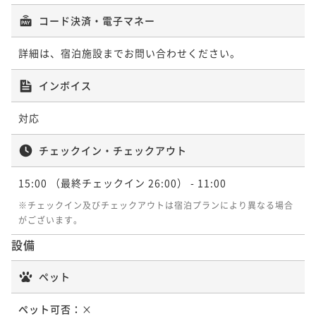
コード決済・電子マネー
ポイントアップ
ポイントアップ
名古屋駅から徒歩約４分【３泊以上の宿泊がお
名古屋駅から徒歩約４分■スタンダードプラン■（食
詳細は、宿泊施設までお問い合わせください。
得！！】３連泊割（毎朝ミスドでお手軽朝食）
事なし）
インボイス
朝食付き
現地決済可
事前決済可
IN 15:00 - 24:00 OUT11:00
素泊まり
現地決済可
事前決済可
IN 15:00 - 24:00 OUT11:00
ポイント即利用で
最大7％OFF
ポイント即利用で
最大7％OFF
対応
¥37,200~
¥14,600~
¥ 34,596 ~
¥ 13,578 ~
2名
2名
チェックイン・チェックアウト
15:00
（最終チェックイン 26:00）
- 11:00
ポイントアップ
ポイントアップ
名古屋駅から徒歩約４分【５泊以上の宿泊がお
※チェックイン及びチェックアウトは宿泊プランにより異なる場合
名古屋駅から徒歩約４分■スタンダードプラン■朝食
がございます。
得！！】５連泊割（食事なし）
はお手軽ミスタードーナツで（軽朝食付き）
設備
素泊まり
現地決済可
事前決済可
IN 15:00 - 25:00 OUT11:00
朝食付き
現地決済可
事前決済可
IN 15:00 - 25:00 OUT11:00
ポイント即利用で
最大7％OFF
ポイント即利用で
最大7％OFF
ペット
¥54,760~
¥15,960~
¥ 50,926 ~
¥ 14,842 ~
2名
2名
ペット可否：
×