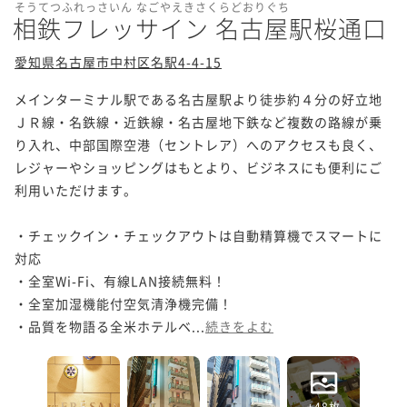
そうてつふれっさいん なごやえきさくらどおりぐち
相鉄フレッサイン 名古屋駅桜通口
愛知県名古屋市中村区名駅4-4-15
メインターミナル駅である名古屋駅より徒歩約４分の好立地

ＪＲ線・名鉄線・近鉄線・名古屋地下鉄など複数の路線が乗
り入れ、中部国際空港（セントレア）へのアクセスも良く、
レジャーやショッピングはもとより、ビジネスにも便利にご
利用いただけます。

・チェックイン・チェックアウトは自動精算機でスマートに
対応

・全室Wi-Fi、有線LAN接続無料！

・全室加湿機能付空気清浄機完備！

・品質を物語る全米ホテルベ...
続きをよむ
+48枚