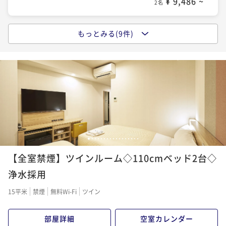
¥ 9,486 ~
2名
2名
ポイントアップ
もっとみる(9件)
ポイントアップ
ポイントアップ
名古屋駅から徒歩約４分【３泊以上の宿泊がお
名古屋駅から徒歩約４分【30日前の予約でお得にステ
名古屋駅から徒歩約４分【30日前の予約でお得にステ
得！！】３連泊割（毎朝ミスドでお手軽朝食）
イ】早期割引30（朝はミスドでお手軽朝食付き）
イ】早期割引30（食事なし）
朝食付き
現地決済可
事前決済可
IN 15:00 - 24:00 OUT11:00
朝食付き
現地決済可
事前決済可
IN 15:00 - 24:00 OUT11:00
素泊まり
現地決済可
事前決済可
IN 15:00 - 25:00 OUT11:00
ポイント即利用で
最大7％OFF
ポイント即利用で
最大7％OFF
ポイント即利用で
最大7％OFF
¥34,240~
¥11,940~
¥10,280~
¥ 31,843 ~
¥ 11,104 ~
¥ 9,560 ~
2名
2名
2名
1
2
3
4
5
6
7
8
9
10
11
12
13
14
15
16
17
ポイントアップ
ポイントアップ
ポイントアップ
名古屋駅から徒歩約４分【５泊以上の宿泊がお
【全室禁煙】ツインルーム◇110cmベッド2台◇
名古屋駅から徒歩約４分■スタンダードプラン■朝食
名古屋駅から徒歩約４分【14日前の予約でお得にステ
得！！】５連泊割（食事なし）
はお手軽ミスタードーナツで（軽朝食付き）
イ】早期割引14（食事なし）
浄水採用
素泊まり
現地決済可
事前決済可
IN 15:00 - 25:00 OUT11:00
朝食付き
現地決済可
事前決済可
IN 15:00 - 25:00 OUT11:00
素泊まり
現地決済可
事前決済可
IN 15:00 - 25:00 OUT11:00
15平米
禁煙
無料Wi-Fi
ツイン
ポイント即利用で
最大7％OFF
ポイント即利用で
最大7％OFF
ポイント即利用で
最大7％OFF
¥52,060~
¥12,260~
¥10,880~
部屋詳細
空室カレンダー
¥ 48,415 ~
¥ 11,401 ~
¥ 10,118 ~
2名
2名
2名