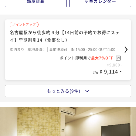
部屋詳細
空室カレンダー
¥ 9,114 ~
2名
ポイントアップ
ポイントアップ
名古屋駅から徒歩約４分【14日前の予約でお得にステ
名古屋駅から徒歩約４分【14日前の予約でお得にステ
イ】早期割引14（朝はミスドでお手軽朝食付き）
イ】早期割引14（食事なし）
朝食付き
現地決済可
事前決済可
IN 15:00 - 24:00 OUT11:00
素泊まり
現地決済可
事前決済可
IN 15:00 - 25:00 OUT11:00
ポイント即利用で
最大7％OFF
ポイント即利用で
最大7％OFF
¥10,300~
¥9,800~
¥ 9,579 ~
¥ 9,114 ~
2名
2名
もっとみる(9件)
ポイントアップ
ポイントアップ
名古屋駅から徒歩約４分【30日前の予約でお得にステ
名古屋駅から徒歩約４分【30日前の予約でお得にステ
イ】早期割引30（朝はミスドでお手軽朝食付き）
イ】早期割引30（食事なし）
朝食付き
現地決済可
事前決済可
IN 15:00 - 24:00 OUT11:00
素泊まり
現地決済可
事前決済可
IN 15:00 - 25:00 OUT11:00
ポイント即利用で
最大7％OFF
ポイント即利用で
最大7％OFF
¥10,920~
¥10,780~