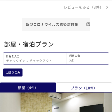
レビューをみる（3件）
新型コロナウイルス感染症対策
部屋・宿泊プラン
利用人数
日程を入力
2
名
チェックイン
−
チェックアウト
しぼりこみ
部屋
（
4
）
プラン
（
10
）
件
件