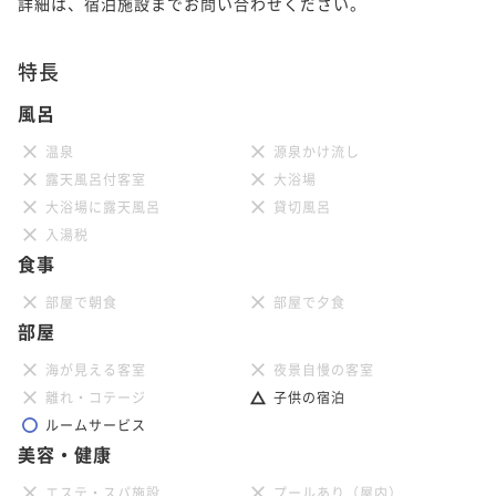
詳細は、宿泊施設までお問い合わせください。
特長
風呂
温泉
源泉かけ流し
露天風呂付客室
大浴場
大浴場に露天風呂
貸切風呂
入湯税
食事
部屋で朝食
部屋で夕食
部屋
海が見える客室
夜景自慢の客室
離れ・コテージ
子供の宿泊
ルームサービス
美容・健康
エステ・スパ施設
プールあり（屋内）