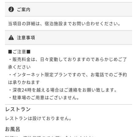
ご案内
ポイントアップ
名古屋駅から徒歩約４分【５泊以上の宿泊がお
当項目の詳細は、宿泊施設までお問い合わせください。
得！！】５連泊割（食事なし）
素泊まり
現地決済可
事前決済可
IN 15:00 - 25:00 OUT11:00
注意事項
ポイント即利用で
最大7％OFF
¥88,520~
■ご注意■

¥ 82,323 ~
2名
・販売料金は、日々変動しておりますのであらかじめご了
承ください

・インターネット限定プランですので、お電話でのご予約
ポイントアップ
は承りかねます

名古屋駅から徒歩約４分【５泊以上の宿泊がお
・深夜24時を越える場合はご連絡をお願い致します。

得！！】５連泊割（毎朝ミスドの軽朝食付き）
・駐車場のご用意はございません。
朝食付き
現地決済可
事前決済可
IN 15:00 - 24:00 OUT11:00
レストラン
ポイント即利用で
最大7％OFF
¥94,320~
レストランは設けておりません。
¥ 87,717 ~
2名
お風呂