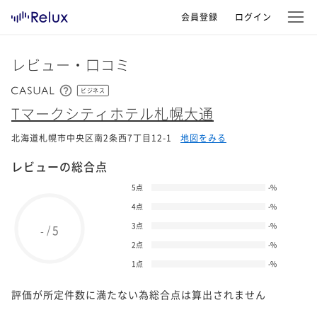
会員登録
ログイン
レビュー・口コミ
ビジネス
Tマークシティホテル札幌大通
北海道札幌市中央区南2条西7丁目12-1
地図をみる
レビューの総合点
5点
-
%
4点
-
%
3点
-
%
5
/
-
2点
-
%
1点
-
%
評価が所定件数に満たない為総合点は算出されません