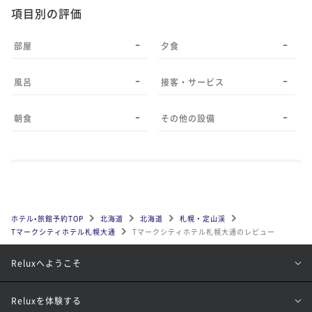
項目別の評価
-
-
部屋
夕食
-
-
風呂
接客・サービス
-
-
朝食
その他の設備
ホテル•旅館予約TOP
北海道
北海道
札幌・定山渓
Tマークシティホテル札幌大通
Tマークシティホテル札幌大通のレビュー
Reluxへようこそ
Reluxを体験する