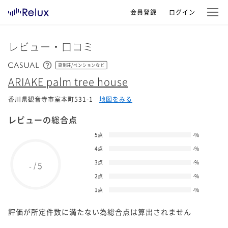
会員登録
ログイン
レビュー・口コミ
貸別荘/ペンションなど
ARIAKE palm tree house
香川県観音寺市室本町531-1
地図をみる
レビューの総合点
5点
-
%
4点
-
%
3点
-
%
5
/
-
2点
-
%
1点
-
%
評価が所定件数に満たない為総合点は算出されません