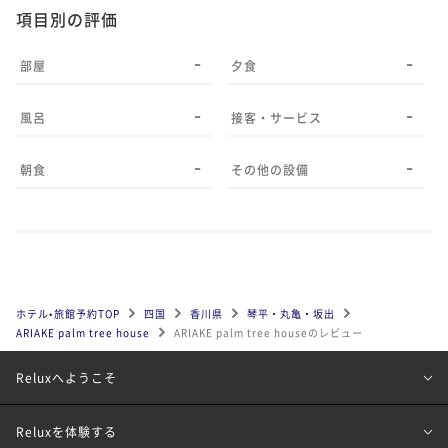
項目別の評価
-
-
部屋
夕食
-
-
風呂
接客・サービス
-
-
朝食
その他の設備
ホテル•旅館予約TOP
四国
香川県
琴平・丸亀・坂出
ARIAKE palm tree house
ARIAKE palm tree houseのレビュー
Reluxへようこそ
Reluxを体験する