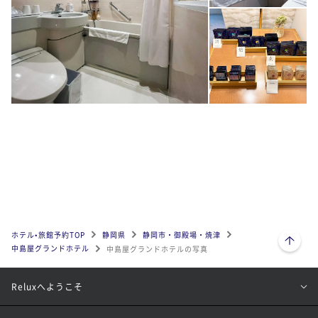
ページトップへ
ホテル•旅館予約TOP
静岡県
静岡市・御殿場・焼津
中島屋グランドホテル
中島屋グランドホテルの写真
Reluxへようこそ