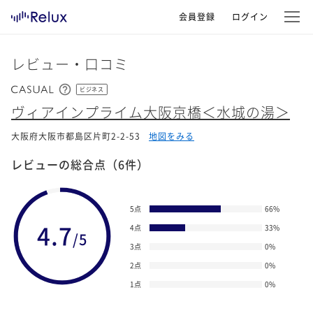
会員登録
ログイン
レビュー・口コミ
ビジネス
ヴィアインプライム大阪京橋＜水城の湯＞
大阪府大阪市都島区片町2-2-53
地図をみる
レビューの総合点
（6件）
5点
66
%
4.7
4点
33
%
/5
3点
0
%
2点
0
%
1点
0
%