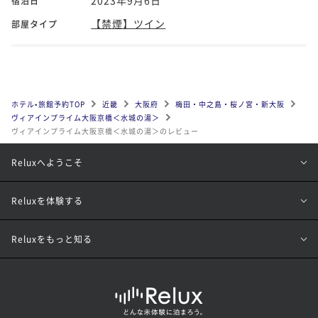
宿泊日
【禁煙】ツイン
部屋タイプ
ホテル•旅館予約TOP
近畿
大阪府
梅田・中之島・桜ノ宮・新大阪
ヴィアインプライム大阪京橋＜水城の湯＞
ヴィアインプライム大阪京橋＜水城の湯＞のレビュー
Reluxへようこそ
Reluxを体験する
Reluxをもっと知る