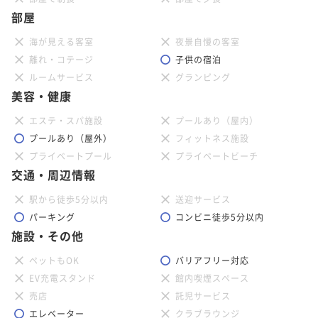
部屋
海が見える客室
夜景自慢の客室
離れ・コテージ
子供の宿泊
ルームサービス
グランピング
美容・健康
エステ・スパ施設
プールあり（屋内）
プールあり（屋外）
フィットネス施設
プライベートプール
プライベートビーチ
交通・周辺情報
駅から徒歩5分以内
送迎サービス
パーキング
コンビニ徒歩5分以内
施設・その他
ペットもOK
バリアフリー対応
EV充電スタンド
館内喫煙スペース
売店
託児サービス
エレベーター
クラブラウンジ