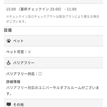
早期割60【素泊まり】
15:00
（最終チェックイン 25:00）
- 11:00
素泊まり
現地決済可
事前決済可
IN 15:00 - 23:00 OUT11:00
連泊プラン【素泊まり】
※チェックイン及びチェックアウトは宿泊プランにより異なる場合
ポイント即利用で
最大5％OFF
がございます。
素泊まり
現地決済可
事前決済可
IN 15:00 - 24:00 OUT11:00
¥17,720~
¥ 16,834 ~
設備
ポイント即利用で
2名
最大5％OFF
¥40,920~
¥ 38,874 ~
ペット
2名
アーリーチェックイン13時プラン【朝食付き】
ペット可否：
×
朝食付き
現地決済可
事前決済可
IN 13:00 - 24:00 OUT11:00
連泊プラン【朝食付き】
ポイント即利用で
最大5％OFF
バリアフリー
朝食付き
現地決済可
事前決済可
IN 15:00 - 24:00 OUT11:00
¥19,660~
¥ 18,677 ~
ポイント即利用で
2名
最大5％OFF
バリアフリー対応：
◯
¥52,800~
詳細情報
¥ 50,160 ~
2名
バリアフリー対応のユニバーサルダブルルームがございま
12時レイトアウトプラン【朝食付き】
す。
朝食付き
現地決済可
事前決済可
IN 15:00 - 24:00 OUT12:00
ポイント即利用で
最大5％OFF
その他