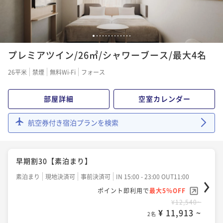
¥15,540~
¥ 14,763 ~
2名
アーリーチェックイン13時プラン【素泊まり】
1
2
3
4
5
6
7
8
9
10
11
12
13
素泊まり
現地決済可
事前決済可
IN 13:00 - 24:00 OUT11:00
スタンダードプラン【朝食付き】
プレミアツイン/26㎡/シャワーブース/最大4名
ポイント即利用で
最大5％OFF
朝食付き
現地決済可
事前決済可
IN 15:00 - 24:00 OUT11:00
¥14,700~
26平米
禁煙
無料Wi-Fi
フォース
¥ 13,965 ~
ポイント即利用で
2名
最大5％OFF
¥16,160~
部屋詳細
空室カレンダー
¥ 15,352 ~
2名
12時レイトアウトプラン【素泊まり】
航空券付き宿泊プランを検索
素泊まり
現地決済可
事前決済可
IN 15:00 - 24:00 OUT12:00
アーリーチェックイン13時プラン【朝食付き】
ポイント即利用で
最大5％OFF
朝食付き
現地決済可
事前決済可
IN 13:00 - 24:00 OUT11:00
¥14,700~
早期割30【素泊まり】
¥ 13,965 ~
ポイント即利用で
2名
最大5％OFF
素泊まり
現地決済可
事前決済可
IN 15:00 - 23:00 OUT11:00
¥18,160~
¥ 17,252 ~
2名
ポイント即利用で
最大5％OFF
早期割30【朝食付き】
¥12,540~
¥ 11,913 ~
2名
朝食付き
現地決済可
事前決済可
IN 15:00 - 23:00 OUT11:00