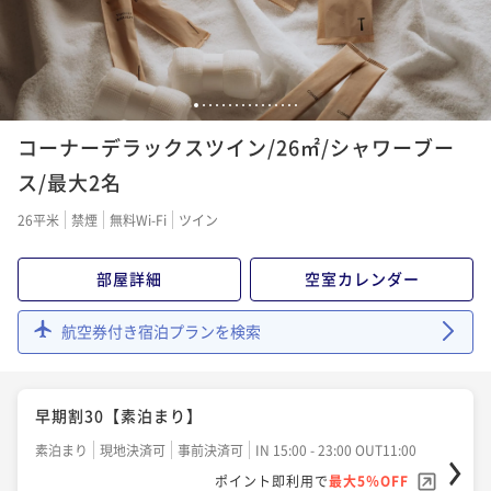
1
2
3
4
5
6
7
8
9
10
11
12
13
14
15
16
コーナーデラックスツイン/26㎡/シャワーブー
ス/最大2名
26平米
禁煙
無料Wi-Fi
ツイン
部屋詳細
空室カレンダー
航空券付き宿泊プランを検索
早期割30【素泊まり】
素泊まり
現地決済可
事前決済可
IN 15:00 - 23:00 OUT11:00
ポイント即利用で
最大5％OFF