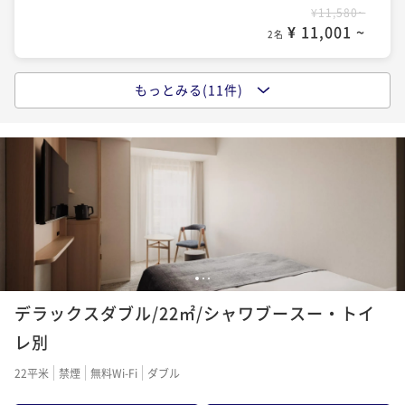
¥11,580~
¥ 11,001 ~
2名
もっとみる(11件)
スタンダードプラン【素泊まり】
素泊まり
現地決済可
事前決済可
IN 15:00 - 24:00 OUT11:00
ポイント即利用で
最大5％OFF
¥12,200~
¥ 11,590 ~
2名
12時レイトアウトプラン【素泊まり】
1
2
3
素泊まり
現地決済可
事前決済可
IN 15:00 - 24:00 OUT12:00
デラックスダブル/22㎡/シャワブースー・トイ
ポイント即利用で
最大5％OFF
¥14,200~
レ別
¥ 13,490 ~
2名
22平米
禁煙
無料Wi-Fi
ダブル