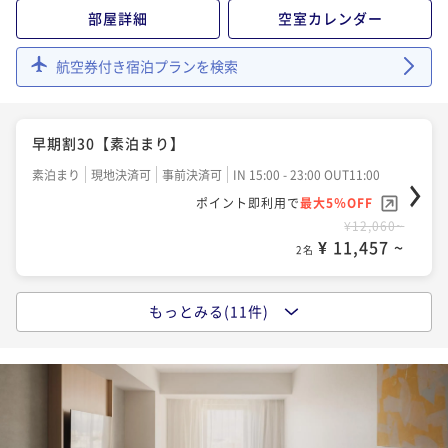
アーリーチェックイン13時プラン【素泊まり】
部屋詳細
空室カレンダー
素泊まり
現地決済可
事前決済可
IN 13:00 - 24:00 OUT11:00
航空券付き宿泊プランを検索
ポイント即利用で
最大5％OFF
¥14,200~
¥ 13,490 ~
2名
早期割30【素泊まり】
素泊まり
現地決済可
事前決済可
IN 15:00 - 23:00 OUT11:00
早期割60【素泊まり】
ポイント即利用で
最大5％OFF
素泊まり
現地決済可
事前決済可
IN 15:00 - 23:00 OUT11:00
¥12,060~
¥ 11,457 ~
ポイント即利用で
2名
最大5％OFF
¥15,030~
¥ 14,278 ~
2名
もっとみる(11件)
スタンダードプラン【素泊まり】
素泊まり
現地決済可
事前決済可
IN 15:00 - 24:00 OUT11:00
早期割30【朝食付き】
ポイント即利用で
最大5％OFF
朝食付き
現地決済可
事前決済可
IN 15:00 - 23:00 OUT11:00
¥12,700~
¥ 12,065 ~
ポイント即利用で
2名
最大5％OFF