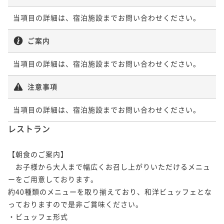
¥19,660~
¥ 18,677 ~
2名
当項目の詳細は、宿泊施設までお問い合わせください。
ご案内
早期割60【朝食付き】
当項目の詳細は、宿泊施設までお問い合わせください。
朝食付き
現地決済可
事前決済可
IN 15:00 - 23:00 OUT11:00
ポイント即利用で
最大5％OFF
注意事項
¥21,680~
¥ 20,596 ~
2名
当項目の詳細は、宿泊施設までお問い合わせください。
レストラン
連泊プラン【素泊まり】
【朝食のご案内】

素泊まり
現地決済可
事前決済可
IN 15:00 - 24:00 OUT11:00
　お子様から大人まで幅広くお召し上がりいただけるメニュ
ポイント即利用で
最大5％OFF
ーをご用意しております。

¥39,000~
¥ 37,050 ~
約40種類のメニューを取り揃えており、和洋ビュッフェとな
2名
っておりますので是非ご賞味ください。

・ビュッフェ形式
