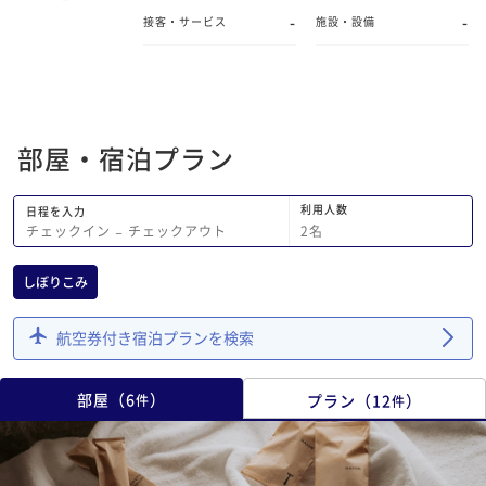
-
-
接客・サービス
施設・設備
部屋・宿泊プラン
利用人数
日程を入力
2
名
チェックイン
−
チェックアウト
しぼりこみ
航空券付き宿泊プランを検索
部屋
（
6
）
プラン
（
12
）
件
件