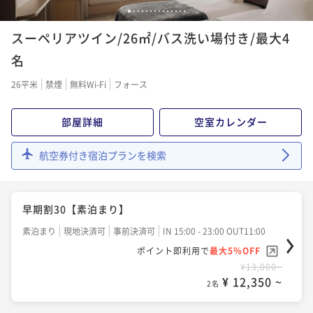
ポイント即利用で
最大5％OFF
1
2
3
4
5
6
7
8
9
10
11
12
13
14
素泊まり
現地決済可
事前決済可
IN 13:00 - 24:00 OUT11:00
¥20,780~
早期割60【素泊まり】
¥ 19,741 ~
スーペリアツイン/26㎡/バス洗い場付き/最大4
2名
ポイント即利用で
最大5％OFF
素泊まり
現地決済可
事前決済可
IN 15:00 - 23:00 OUT11:00
¥15,200~
名
¥ 14,440 ~
ポイント即利用で
2名
最大5％OFF
連泊プラン【素泊まり】
26平米
禁煙
無料Wi-Fi
フォース
¥17,280~
¥ 16,416 ~
2名
素泊まり
現地決済可
事前決済可
IN 15:00 - 24:00 OUT11:00
12時レイトアウトプラン【素泊まり】
部屋詳細
空室カレンダー
ポイント即利用で
最大5％OFF
素泊まり
現地決済可
事前決済可
IN 15:00 - 24:00 OUT12:00
¥39,500~
アーリーチェックイン13時プラン【朝食付き】
航空券付き宿泊プランを検索
¥ 37,525 ~
2名
ポイント即利用で
最大5％OFF
朝食付き
現地決済可
事前決済可
IN 13:00 - 24:00 OUT11:00
¥15,200~
¥ 14,440 ~
ポイント即利用で
2名
最大5％OFF
連泊プラン【朝食付き】
早期割30【素泊まり】
¥19,160~
¥ 18,202 ~
2名
朝食付き
現地決済可
事前決済可
IN 15:00 - 24:00 OUT11:00
素泊まり
現地決済可
事前決済可
IN 15:00 - 23:00 OUT11:00
早期割30【朝食付き】
ポイント即利用で
最大5％OFF
ポイント即利用で
最大5％OFF
朝食付き
現地決済可
事前決済可
IN 15:00 - 23:00 OUT11:00
¥51,380~
¥13,000~
12時レイトアウトプラン【朝食付き】
¥ 48,811 ~
¥ 12,350 ~
2名
ポイント即利用で
2名
最大5％OFF
朝食付き
現地決済可
事前決済可
IN 15:00 - 24:00 OUT12:00
¥16,500~