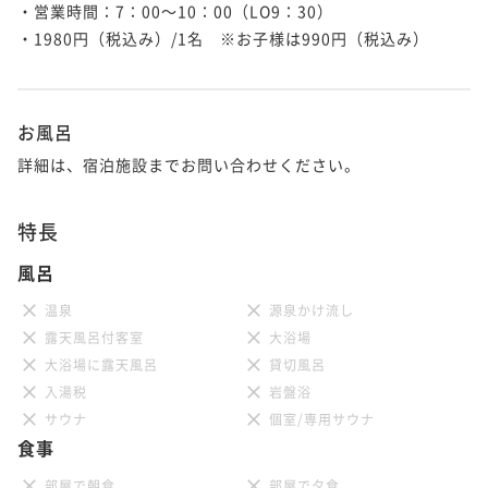
連泊プラン【朝食付き】
・営業時間：7：00～10：00（LO9：30）

・1980円（税込み）/1名　※お子様は990円（税込み）

朝食付き
現地決済可
事前決済可
IN 15:00 - 24:00 OUT11:00
ポイント即利用で
最大5％OFF
¥50,880~
¥ 48,336 ~
2名
お風呂
詳細は、宿泊施設までお問い合わせください。
特長
風呂
温泉
源泉かけ流し
露天風呂付客室
大浴場
大浴場に露天風呂
貸切風呂
入湯税
岩盤浴
サウナ
個室/専用サウナ
食事
部屋で朝食
部屋で夕食