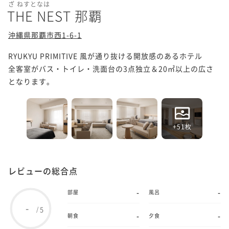
ざ ねすとなは
THE NEST 那覇
沖縄県那覇市西1-6-1
RYUKYU PRIMITIVE 風が通り抜ける開放感のあるホテル

全客室がバス・トイレ・洗面台の3点独立＆20㎡以上の広さ
となります。
+51枚
レビューの総合点
-
-
部屋
風呂
-
5
/
-
-
朝食
夕食