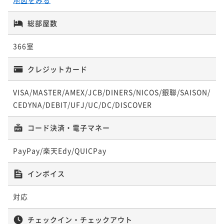
朝食付き
現地決済可
事前決済可
IN 13:00 - 24:00 OUT11:00
¥15,700~
連泊プラン【朝食付き】
¥ 14,915 ~
ポイント即利用で
2名
最大5％OFF
総部屋数
朝食付き
現地決済可
事前決済可
IN 15:00 - 24:00 OUT11:00
¥19,160~
¥ 18,202 ~
ポイント即利用で
2名
最大5％OFF
366室
早期割30【朝食付き】
¥49,500~
¥ 47,025 ~
クレジットカード
2名
朝食付き
現地決済可
事前決済可
IN 15:00 - 23:00 OUT11:00
12時レイトアウトプラン【朝食付き】
ポイント即利用で
最大5％OFF
VISA/MASTER/AMEX/JCB/DINERS/NICOS/銀聯/SAISON/
朝食付き
現地決済可
事前決済可
IN 15:00 - 24:00 OUT12:00
¥16,960~
CEDYNA/DEBIT/UFJ/UC/DC/DISCOVER
¥ 16,112 ~
ポイント即利用で
2名
最大5％OFF
¥19,160~
コード決済・電子マネー
¥ 18,202 ~
2名
スタンダードプラン【朝食付き】
PayPay/楽天Edy/QUICPay
朝食付き
現地決済可
事前決済可
IN 15:00 - 24:00 OUT11:00
早期割60【朝食付き】
インボイス
ポイント即利用で
最大5％OFF
朝食付き
現地決済可
事前決済可
IN 15:00 - 23:00 OUT11:00
¥17,660~
¥ 16,777 ~
対応
ポイント即利用で
2名
最大5％OFF
¥21,240~
¥ 20,178 ~
チェックイン・チェックアウト
2名