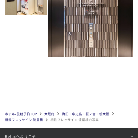
ホテル•旅館予約TOP
大阪府
梅田・中之島・桜ノ宮・新大阪
相鉄フレッサイン 淀屋橋
相鉄フレッサイン 淀屋橋の写真
Reluxへようこそ