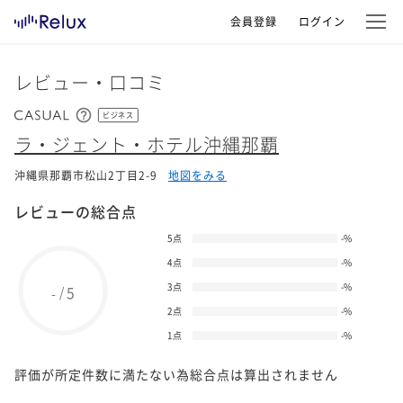
会員登録
ログイン
レビュー・口コミ
ビジネス
ラ・ジェント・ホテル沖縄那覇
沖縄県那覇市松山2丁目2-9
地図をみる
レビューの総合点
5点
-
%
4点
-
%
3点
-
%
5
/
-
2点
-
%
1点
-
%
評価が所定件数に満たない為総合点は算出されません