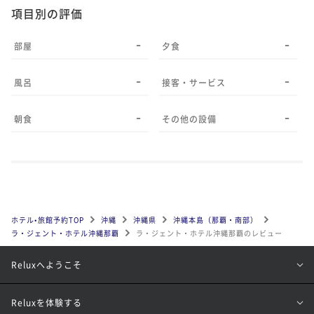
項目別の評価
-
-
部屋
夕食
-
-
風呂
接客・サービス
-
-
朝食
その他の設備
ホテル•旅館予約TOP
沖縄
沖縄県
沖縄本島（那覇・南部）
ラ・ジェント・ホテル沖縄那覇
ラ・ジェント・ホテル沖縄那覇のレビュー
Reluxへようこそ
Reluxを体験する