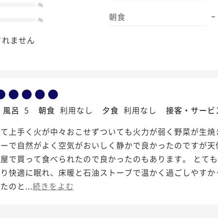
-
%
-
朝食
-
%
されません
風呂
5
朝食
利用なし
夕食
利用なし
接客・サービ
って上手く火が中々おこせずついても火力が弱く野菜が生焼
ューで自然がよく空気がおいしく静かで良かったのですが天
肉屋で買って食べられたので良かったのもあります。 とて
あり快適に眠れ、床暖と石油ストーブで温かく過ごしやすか
のと...
続きをよむ