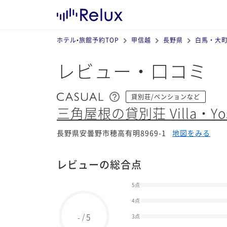
ホテル•旅館予約TOP
甲信越
長野県
白馬・大
レビュー・口コミ
貸別荘/ペンションなど
三角屋根の貸別荘 Villa・Yos
長野県安曇野市穂高有明8969-1
地図をみる
レビューの総合点
5点
4点
5
/
-
3点