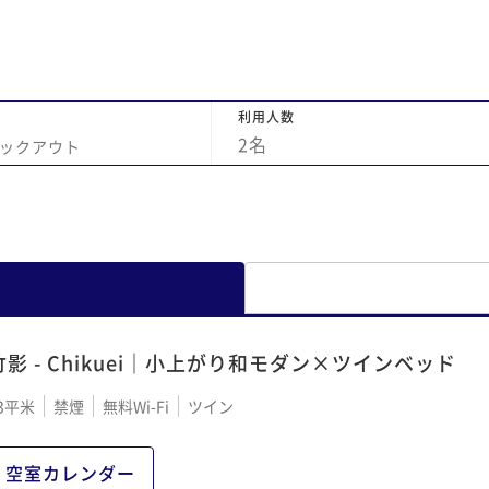
かっ
たか
は夕
目も
利用人数
た。
2
名
ックアウト
ー
リと
ば良
パは
入り
お湯
し
ン
竹影 - Chikuei｜小上がり和モダン×ツインベッド
が怖
がい
3平米
禁煙
無料Wi-Fi
ツイン
くう
かっ
空室カレンダー
泉旅