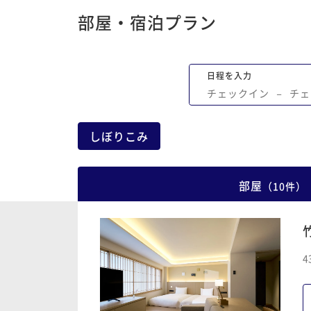
浴槽の縁が高くて幅もあったので少し怖
部屋・宿泊プラン
たです。補助的な手摺りがあれば良かっ
なと思います。 広島の食材に拘った食事
食も朝食も大変美味しかったです。見た
日程を入力
美しく、器も厳選されていて楽しめまし
チェックイン
−
チェ
ただ、焼き物の器に金属のナイフ・フォ
ク・スプーンを使うとどうしてもガリガ
音が響いてしまうので、少し工夫があれ
しぼりこみ
かったかなと思いました。 5階の露天ス
大変気に入って、1泊の滞在でしたが3回
部屋
ました。宮浜温泉から運んでいるという
（
10
件
）
はとろみがあり、肌がスベスベになりま
た。 ただ、夜遅くに入った際、虫(カナブ
か？)が2匹お湯に浮いていてパートナー
がっていました。 場所柄また季節柄、虫
4
るのは仕方ないですが、できれば虫をす
小さな網のようなものが備えてあれば良
たかなと思いました。 私がよく行く某温