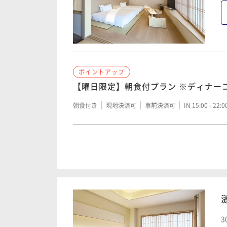
早割90（夕朝2食付）
二食付き
現地決済可
事前決済可
IN 15:00 - 20:
ポイントアップ
ポイントアップ
早割60（夕朝2食付）
【曜日限定】朝食付プラン ※ディナー
二食付き
現地決済可
事前決済可
IN 15:00 - 20:
朝食付き
現地決済可
事前決済可
IN 15:00 - 22:
ポイントアップ
ポイントアップ
【基本プラン】瀬戸内の旬彩を味わう全
食付）
【Relux限定】【宿の日】ポイント15
付）
二食付き
現地決済可
事前決済可
IN 15:00 - 20:
二食付き
現地決済可
事前決済可
IN 15:00 - 20:
3
ポイントアップ