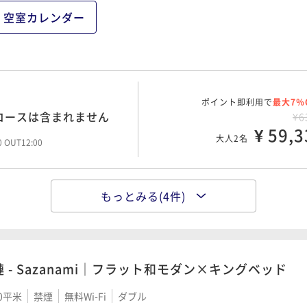
¥9
空室カレンダー
¥ 88,3
大人2名
00 OUT12:00
ポイント即利用で
最大7％
¥10
ポイント即利用で
最大7％
¥ 93,9
コースは含まれません
¥6
大人2名
00 OUT12:00
¥ 59,3
大人2名
00 OUT12:00
ポイント即利用で
最大7％
もっとみる(4件)
11皿の美食体験（夕朝2
¥10
ポイント即利用で
最大22％
％UPプラン（夕朝2食
¥ 100,2
¥10
大人2名
¥ 84,0
00 OUT12:00
大人2名
00 OUT12:00
漣 - Sazanami｜フラット和モダン×キングベッド
0平米
禁煙
無料Wi-Fi
ダブル