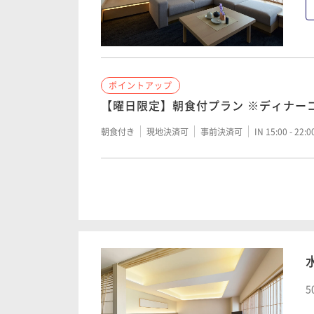
二食付き
現地決済可
事前決済可
IN 15:00 - 20:
ポイントアップ
ポイントアップ
早割60（夕朝2食付）
【曜日限定】朝食付プラン ※ディナー
二食付き
現地決済可
事前決済可
IN 15:00 - 20:
朝食付き
現地決済可
事前決済可
IN 15:00 - 22:
ポイントアップ
ポイントアップ
【基本プラン】瀬戸内の旬彩を味わう全
食付）
【Relux限定】【宿の日】ポイント15
付）
二食付き
現地決済可
事前決済可
IN 15:00 - 20:
二食付き
現地決済可
事前決済可
IN 15:00 - 20:
5
ポイントアップ