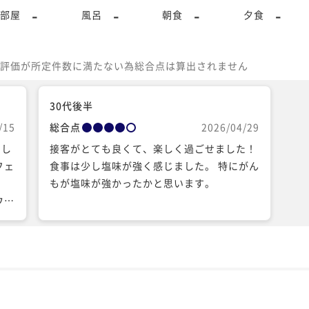
-
-
-
-
部屋
風呂
朝食
夕食
評価が所定件数に満たない為総合点は算出されません
30代後半
/15
総合点
2026/04/29
ンし
接客がとても良くて、楽しく過ごせました！
フェ
食事は少し塩味が強く感じました。 特にがん
し
もが塩味が強かったかと思います。
ウェ
方か
体が
非日
に寛
、浴
が、