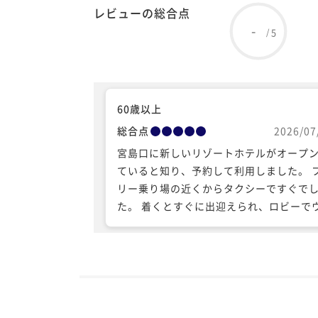
レビューの総合点
-
5
/
60歳以上
総合点
2026/07
宮島口に新しいリゾートホテルがオープ
ていると知り、予約して利用しました。 
リー乗り場の近くからタクシーですぐで
た。 着くとすぐに出迎えられ、ロビーで
ルカムドリンクを戴きながら総支配人の
らホテルの説明を受けました。ホテル全
アートで包まれ、照明が工夫されていて
常感を味わえました。 部屋は清潔で充分
げました。 部屋のお風呂はビューバスで
槽はとても広びろとして良かったのです