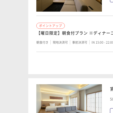
館の露天風呂には柄のついた小さな網が
に置いてあり、「虫さんがいたら自然に
てあげてください」との粋な貼り紙があ
した。 いくつか注文をつけてしまいました
ポイントアップ
が、まだオープンから3ヶ月あまりで色々
【曜日限定】朝食付プラン ※ディナー
行錯誤されておられる最中だと思います。
朝食付き
テルとしてのコンセプトは良いと思いま
現地決済可
事前決済可
IN 15:00 - 22:
し、広島の食材に拘ったお料理も充分に
になると思います。 何より総支配人さん
ポイントアップ
め、従業員の方々がお若くフレンドリー
【Relux限定】【宿の日】ポイント15
ビキビ働いておられて気持ち良かったで
付）
ホテル・旅館業の一番の肝は「人」だと
ます。皆さん、頑張ってください。 また
二食付き
現地決済可
事前決済可
IN 15:00 - 20:
に旅行する際は宿泊させて戴きます。
5
ポイントアップ
早割90（夕朝2食付）