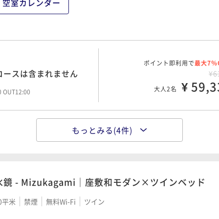
空室カレンダー
¥ 86,7
大人2名
00 OUT12:00
ポイント即利用で
最大7％
¥9
ポイント即利用で
最大7％
¥ 92,1
コースは含まれません
¥6
大人2名
00 OUT12:00
¥ 59,3
大人2名
00 OUT12:00
ポイント即利用で
最大7％
もっとみる(4件)
11皿の美食体験（夕朝2
¥10
ポイント即利用で
最大22％
％UPプラン（夕朝2食
¥ 97,1
¥10
大人2名
¥ 84,0
00 OUT12:00
大人2名
00 OUT12:00
水鏡 - Mizukagami｜座敷和モダン×ツインベッド
0平米
禁煙
無料Wi-Fi
ツイン
ポイント即利用で
最大7％