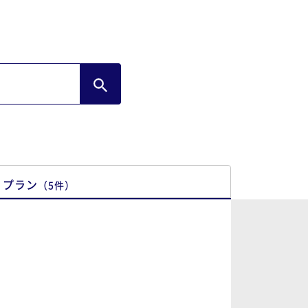
プラン
（
5
件
）