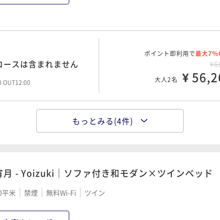
片隅
帰し
りま
ポイント即利用で
最大7％
試
コースは含まれません
¥6
 ホ
¥ 56,2
大人2名
す
00 OUT12:00
売り
始
でキ
もっとみる(4件)
ポイント即利用で
最大22％
％UPプラン（夕朝2食
す。
¥10
思い
¥ 81,5
大人2名
広島
00 OUT12:00
宵月 - Yoizuki｜ソファ付き和モダン×ツインベッド
0平米
禁煙
無料Wi-Fi
ツイン
ポイント即利用で
最大7％
¥9