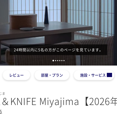
24時間以内に5名の方がこのページを見ています。
1
2
3
4
5
6
レビュー
部屋・プラン
施設・サービス
じま
K＆KNIFE Miyajima【20
5