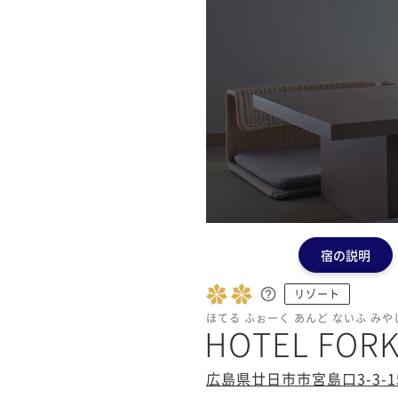
宿の説明
リゾート
ほてる ふぉーく あんど ないふ みや
HOTEL FOR
広島県廿日市市宮島口3-3-1