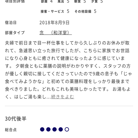
4
5
5
5
項目別評価
部屋
風呂
朝食
夕食
5
5
接客・サービス
その他設備
2018年8月9日
宿泊日
念 （和洋室）
部屋タイプ
夫婦で前日まで目一杯仕事をしてから久しぶりのお休みが取
れて、急遽思い立った旅行でしたが、こちらに家族でお世話
になり心身ともに癒されて健康になったように感じていま
す。 夕朝食ともに薬膳の説明がわかりやすく、スタッフの方
が優しく親切に接してくださっていたので9歳の息子も「じゃ
食べてみようかな」と初めての薬膳料理をしっかり最後まで
食べきりました。どれもこれも美味しかったです。 お湯もよ
く、はしご湯も楽し...
続きをよむ
30代後半
総合点