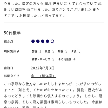
りました。接客の方々も 環境 佇まいに とても合っていて 心
地よい時間を 過ごせました。ありがとうございました また
冬にでも お邪魔したいと思ってます。
50代後半
総合点
3
5
5
5
項目別評価
部屋
風呂
朝食
夕食
5
4
接客・サービス
その他設備
2022年7月3日
宿泊日
念 （和洋室）
部屋タイプ
この季節なら仕方ないのかもしれませんが…虫が多いのがち
ょっと…列を成してたのがキツかったです。 建物に歴史があ
るのでどうしても隙間から侵入するのでしょう。 しかし、温
泉の泉質、そして漢方薬膳は素晴らしいものでした。 今度は
虫のいない季節に行きます。