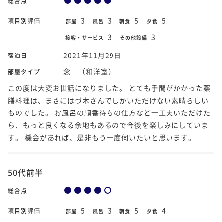
総合点
3
3
5
5
項目別評価
部屋
風呂
朝食
夕食
3
3
接客・サービス
その他設備
2021年11月29日
宿泊日
念 （和洋室）
部屋タイプ
この度は大変お世話になりました。 とても手間がかかった薬
膳料理は、まさにはづ木さんでしかいただけない素晴らしい
ものでした。 お風呂の順番待ちの仕方など一工夫いただけた
ら、もっと良くなる余地もあるので今後を楽しみにしていま
す。 機会があれば、是非もう一度伺いたいと思います。
50代前半
総合点
5
3
5
4
項目別評価
部屋
風呂
朝食
夕食