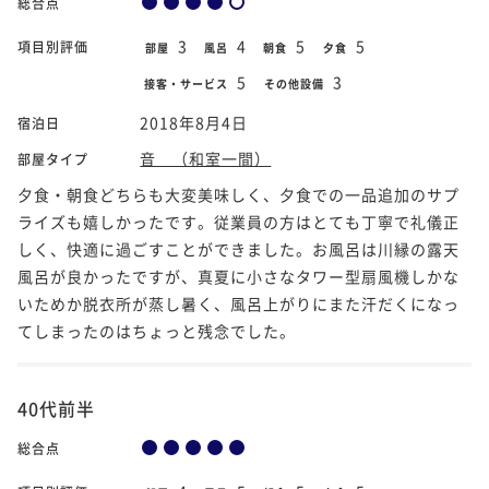
総合点
3
4
5
5
項目別評価
部屋
風呂
朝食
夕食
5
3
接客・サービス
その他設備
2018年8月4日
宿泊日
音 （和室一間）
部屋タイプ
夕食・朝食どちらも大変美味しく、夕食での一品追加のサプ
ライズも嬉しかったです。従業員の方はとても丁寧で礼儀正
しく、快適に過ごすことができました。お風呂は川縁の露天
風呂が良かったですが、真夏に小さなタワー型扇風機しかな
いためか脱衣所が蒸し暑く、風呂上がりにまた汗だくになっ
てしまったのはちょっと残念でした。
40代前半
総合点