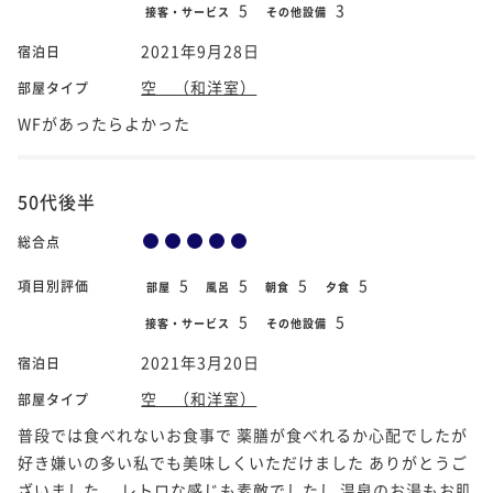
5
3
接客・サービス
その他設備
2021年9月28日
宿泊日
空 （和洋室）
部屋タイプ
WFがあったらよかった
50代後半
総合点
5
5
5
5
項目別評価
部屋
風呂
朝食
夕食
5
5
接客・サービス
その他設備
2021年3月20日
宿泊日
空 （和洋室）
部屋タイプ
普段では食べれないお食事で 薬膳が食べれるか心配でしたが
好き嫌いの多い私でも美味しくいただけました ありがとうご
ざいました。 レトロな感じも素敵でしたし 温泉のお湯もお肌