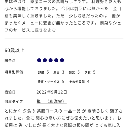
由はやはり 薬膳コースの素晴らしさです。 料理好き友人も
心から堪能しておりました。 今回は前回には無かった 金目
鯛も美味しく頂きました。ただ 少し残念だったのは 他が
まったくメニューに変更が無かったところです。 前菜やシェ
フのサービス...
続きをよむ
60歳以上
総合点
5
3
5
5
項目別評価
部屋
風呂
朝食
夕食
5
4
接客・サービス
その他設備
2022年9月12日
宿泊日
禅 （和洋室）
部屋タイプ
とにかく 夕食の 薬膳コースの 一品一品 が 素晴らしく 魅了さ
れました。食に 関心の高い方にぜひ伝えたいと思います。お
部屋は 禅 でしたが 長く大きな窓際の板の間が とても気に入