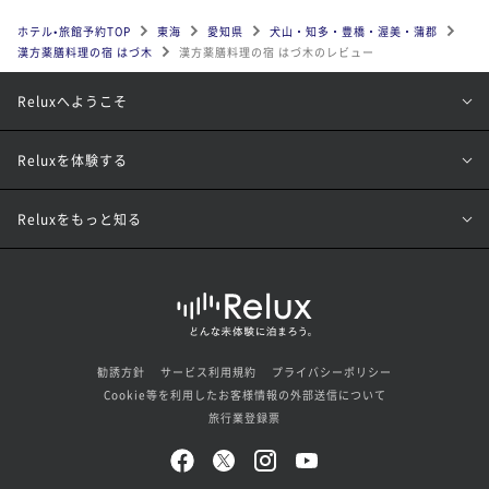
ホテル•旅館予約TOP
東海
愛知県
犬山・知多・豊橋・渥美・蒲郡
漢方薬膳料理の宿 はづ木
漢方薬膳料理の宿 はづ木のレビュー
Reluxへようこそ
Reluxを体験する
Reluxをもっと知る
勧誘方針
サービス利用規約
プライバシーポリシー
Cookie等を利用したお客様情報の外部送信について
旅行業登録票