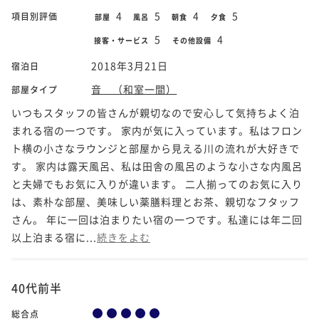
4
5
4
5
項目別評価
部屋
風呂
朝食
夕食
5
4
接客・サービス
その他設備
2018年3月21日
宿泊日
音 （和室一間）
部屋タイプ
いつもスタッフの皆さんが親切なので安心して気持ちよく泊
まれる宿の一つです。 家内が気に入っています。私はフロン
ト横の小さなラウンジと部屋から見える川の流れが大好きで
す。 家内は露天風呂、私は田舎の風呂のような小さな内風呂
と夫婦でもお気に入りが違います。 二人揃ってのお気に入り
は、素朴な部屋、美味しい薬膳料理とお茶、親切なフタッフ
さん。 年に一回は泊まりたい宿の一つです。私達には年二回
以上泊まる宿に...
続きをよむ
40代前半
総合点