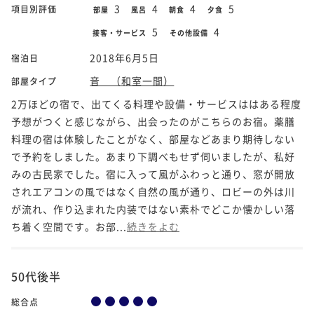
3
4
4
5
項目別評価
部屋
風呂
朝食
夕食
5
4
接客・サービス
その他設備
2018年6月5日
宿泊日
音 （和室一間）
部屋タイプ
2万ほどの宿で、出てくる料理や設備・サービスははある程度
予想がつくと感じながら、出会ったのがこちらのお宿。薬膳
料理の宿は体験したことがなく、部屋などあまり期待しない
で予約をしました。あまり下調べもせず伺いましたが、私好
みの古民家でした。宿に入って風がふわっと通り、窓が開放
されエアコンの風ではなく自然の風が通り、ロビーの外は川
が流れ、作り込まれた内装ではない素朴でどこか懐かしい落
ち着く空間です。お部...
続きをよむ
50代後半
総合点