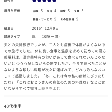
総合点
5
4
5
5
項目別評価
部屋
風呂
朝食
夕食
5
5
接客・サービス
その他設備
2016年12月9日
宿泊日
風 （和室一間）
部屋タイプ
夫との夫婦旅行でしたが、二人とも病後で体調がよくない中
での旅行でした。 体に良い食事と温泉を求めて初めての漢方
薬膳料理。漢方薬特有の匂いがあって食べられないんじゃな
いかと 少々心配しながらの旅でしたが、今まで食べたことが
ないような珍しい料理が次々に運ばれて、どれもみんなおい
しくて感動しました。「あ、これは今の私の病状にぴったり
だわ」「これはおとうさんの病気のための料理ね」などと言
いながらすべて完食...
続きをよむ
40代後半