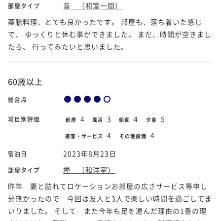
音 （和室一間）
部屋タイプ
薬膳料理、とても良かったです。 部屋も、落ち着いた感じ
で、 ゆっくりと休む事ができました。 まだ、時間が空きまし
たら、 行ってみたいと思いました。
60歳以上
総合点
4
3
4
5
項目別評価
部屋
風呂
朝食
夕食
4
4
接客・サービス
その他設備
2023年8月23日
宿泊日
禅 （和洋室）
部屋タイプ
昨年 妻と訪れてロケーションお部屋の広さサービス等申し
分無かったので 今回は友人と3人で楽しい時間を過ごしてま
いりました。 そして また今年も足を運んだ理由の1番の理