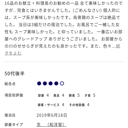
16品のお献立 + 料理長のお勧めの一品 全て美味しかったので
すが.. 完食とはいきませんでした。(ごめんなさい) 個人的に
は、スープ系が美味しかったです。烏骨鶏のスープは絶品で
した。 当日は3組だけの宿泊でした。お風呂でご一緒した女
性も スープ美味しかった。と仰っていました。 一番広いお部
屋へのグレードアップ ありがとうございました。 お部屋から
の川のせせらぎが見えたのも良かったです。また、色々...
続
きをよむ
50代後半
総合点
4
4
5
5
項目別評価
部屋
風呂
朝食
夕食
4
4
接客・サービス
その他設備
2019年6月18日
宿泊日
念 （和洋室）
部屋タイプ