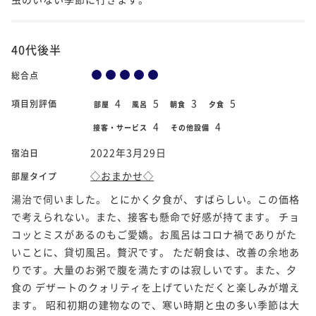
40代後半
総合点
4
5
3
5
項目別評価
部屋
風呂
朝食
夕食
4
4
接客・サービス
その他設備
2022年3月29日
宿泊日
◇おまかせ◇
部屋タイプ
湯治で伺いました。 とにかく夕食が、すばらしい。この価格
で考えられない。また、接客も懸命で好感が持てます。 チョ
コッとミスがあるのもご愛嬌。お風呂はコロナ禍でありがた
いことに、貸切風呂。贅沢です。 ただ朝食は、改善の余地あ
りです。大量のお粥で腹を満たすのは寂しいです。また、夕
食の デザートのクォリティを上げていただくと楽しみが増え
ます。 昭和初期の建物なので、寒い時期と虫の多い季節は大