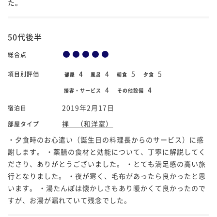
た。
50代後半
総合点
4
4
5
5
項目別評価
部屋
風呂
朝食
夕食
4
4
接客・サービス
その他設備
2019年2月17日
宿泊日
禅 （和洋室）
部屋タイプ
・夕食時のお心遣い（誕生日の料理長からのサービス）に感
謝します。 ・薬膳の食材と効能について、丁寧に解説してく
ださり、ありがとうございました。 ・とても満足感の高い旅
行となりました。 ・夜が寒く、毛布があったら良かったと思
います。 ・湯たんぽは懐かしさもあり暖かくて良かったので
すが、お湯が漏れていて残念でした。