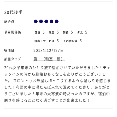
20代後半
総合点
5
5
5
5
項目別評価
部屋
風呂
朝食
夕食
5
5
接客・サービス
その他設備
2018年12月27日
宿泊日
風 （和室一間）
部屋タイプ
20代女子年末のひとり旅で宿泊させていただきました！チェ
ックインの時から終始おもてなしをありがとうございまし
た。 フロントもお部屋もほっこりするような温もりを感じま
した！布団の中に湯たんぽ入れて温めてくださり、ありがと
うございました！年末の大寒波の時だったのですが、宿泊中
寒さを感じることなく過ごすことが出来ました！