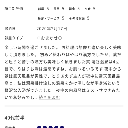
5
5
5
5
項目別評価
部屋
風呂
朝食
夕食
5
5
接客・サービス
その他設備
2020年2月17日
宿泊日
◇おまかせ◇
部屋タイプ
楽しい時間を過ごせました。 お料理は想像と違い楽しく美味
しく頂きました。 初めと終わりはやはり漢方でしたが、薬だ
と思うと苦手の漢方も美味しく頂きました笑 湯谷温泉は4回
目で、やはりお湯は最高ですね、お肌つるつるです 夜中から
朝は露天風呂が男性で、とりあえず主人が夜中に露天風呂最
高と、私は源泉掛け流しの温泉をかけ湯しなが半身浴という
贅沢な入浴ができました。夜中の内風呂はミストサウナみた
いで私好みでし...
続きをよむ
40代前半
総合点