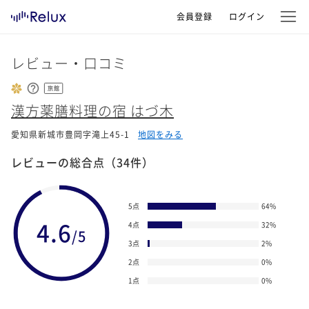
会員登録
ログイン
レビュー・口コミ
旅館
漢方薬膳料理の宿 はづ木
愛知県新城市豊岡字滝上45-1
地図をみる
レビューの総合点
（34件）
5点
64
%
4.6
4点
32
%
/5
3点
2
%
2点
0
%
1点
0
%