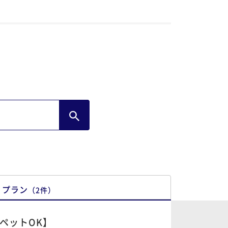
プラン
（
2
件
）
ペットOK】