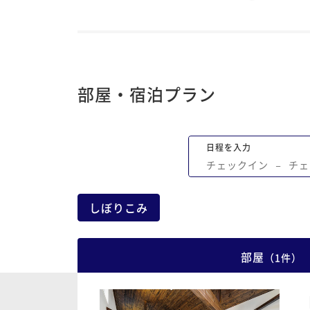
部屋・宿泊プラン
日程を入力
チェックイン
−
チェ
しぼりこみ
部屋
（
1
件
）