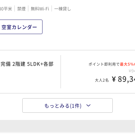
80平米
禁煙
無料Wi-Fi
一棟貸し
空室カレンダー
 2階建 5LDK+各部
ポイント即利用で
最大5％
¥9
¥ 89,3
大人2名
もっとみる(1件)
シャワー付き 5LDK
ポイント即利用で
最大5％
¥10
¥ 99,2
大人2名