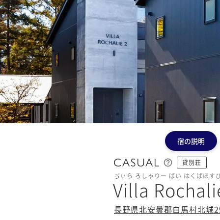
宿の説明
貸別荘
ゔぃら ろしゃりー ばい はくばほす
Villa Ro
長野県北安曇郡白馬村北城293