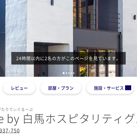
24時間以内に2名の方がこのページを見ています。
1
2
3
4
5
レビュー
部屋・プラン
施設・サービス
ぴたりてぃぐるーぷ
chalie by 白馬ホスピタリテ
7-750