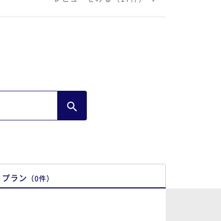
プラン
（
0
件
）