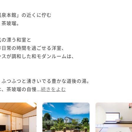


泉本館」の近くに佇む

茶玻瑠。

の漂う和室と

日常の時間を過ごせる洋室、

スが調和した和モダンルームは、



ふつふつと湧きいでる豊かな道後の湯。

、茶玻瑠の自慢...
続きをよむ