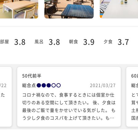
3.8
3.8
3.9
3.7
部屋
風呂
朝食
夕食
50代前半
6
/22
総合点
2021/03/27
総
った
コロナ禍なので、食事するときには個室か仕
とて
切りのある空間にして頂きたい。 後、夕食は
茸
最後のご飯で量をかせいでいる気がした。 も
土
う少し夕食のコスパを上げて頂きたい。もし
国
くは食事する場所を改善して欲しい。
だ
た