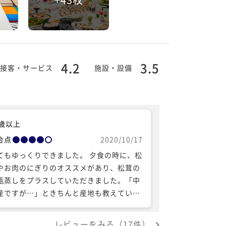
4.2
3.5
接客・サービス
施設・設備
0歳以上
合点
2020/10/17
もゆっくりできました。 夕食の時に、松
やお肉のにぎりのオススメがあり、松茸の
瓶蒸しをプラスしていただきました。「中
産ですが…」ときちんと産地も教えていた
いた事も好印象でした。ご馳走さまでし
。
レビューをみる（17件）