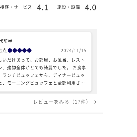
4.1
4.0
接客・サービス
施設・設備
0代前半
合点
2024/11/15
しいだけあって、お部屋、お風呂、レスト
ン、建物全体がとても綺麗でした。 お食事
、ランチビュッフェから、ディナービュッ
ェ、モーニングビュッフェと全部利用させ
いただきました。ランチビュッフェは気持
お高いかなと思ったのですが、アルコー
レビューをみる（17件）
、ソフトドリンクも飲み放題なので、妥当
なと。どれもとても美味しくいただけまし
。