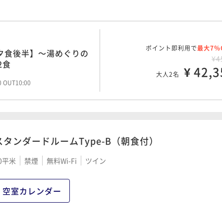
ポイント即利用で
最大7％
夕食後半】～湯めぐりの
¥4
2食
¥ 42,3
大人2名
00 OUT10:00
スタンダードルームType-B（朝食付）
0平米
禁煙
無料Wi-Fi
ツイン
空室カレンダー