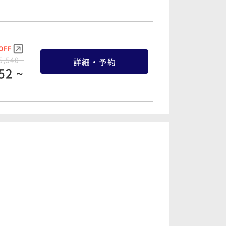
OFF
5,540~
詳細・予約
52 ~