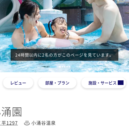
24時間以内に2名の方がこのページを見ています。
1
2
3
4
5
レビュー
部屋・プラン
施設・サービス
小涌園
平1297
小涌谷温泉