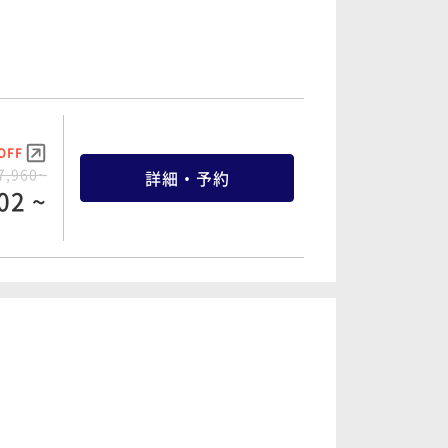
OFF
7,960~
詳細・予約
02 ~