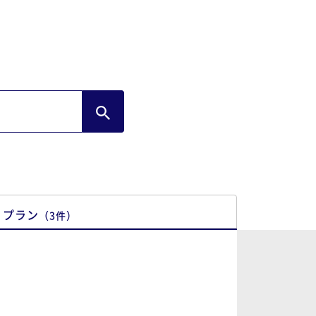
プラン
（
3
件
）