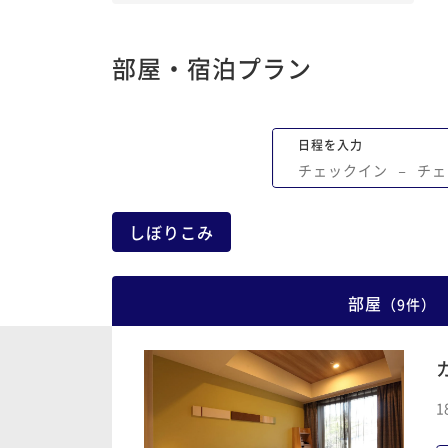
部屋・宿泊プラン
日程を入力
チェックイン
−
チェ
しぼりこみ
部屋
（
9
件
）
1