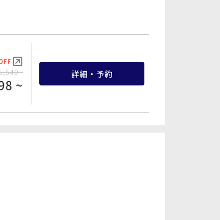
OFF
5,540~
詳細・予約
98 ~