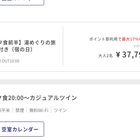
ポイント即利用で
最大17％
夕食前半】湯めぐりの旅
¥4
食付き（宿の日）
¥ 37,7
大人2名
00 OUT10:00
夕食20:00～カジュアルツイン
8平米
禁煙
無料Wi-Fi
ツイン
空室カレンダー