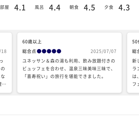
4.1
4.4
4.5
4.3
部屋
風呂
朝食
夕食
60歳以上
5
/18
総合点
2025/07/07
総
っ
ユネッサン＆森の湯も利用、飲み放題付きの
新
向の
ビュッフェを合わせ、温泉三昧美味三昧で、
ラ
にな
「喜寿祝い」の旅行を堪能できました。
は
理は
フ
て
ち
ル
か
た