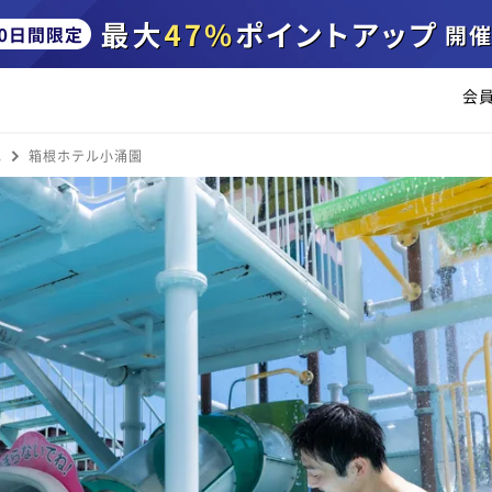
会
泉
箱根ホテル小涌園