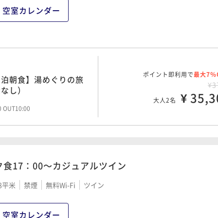
空室カレンダー
ポイント即利用で
最大7％
1泊朝食】湯めぐりの旅
¥3
食なし）
¥ 35,3
大人2名
00 OUT10:00
夕食17：00～カジュアルツイン
8平米
禁煙
無料Wi-Fi
ツイン
空室カレンダー