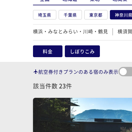
埼玉県
千葉県
東京都
神奈川
横浜・みなとみらい・川崎・鶴見
横須
料金
しぼりこみ
航空券付きプランのある宿のみ表示
該当件数
23
件