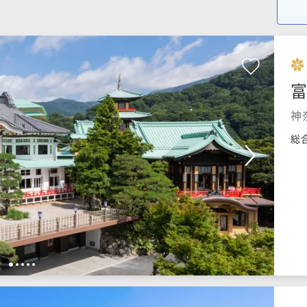
神
総
1
2
3
4
5