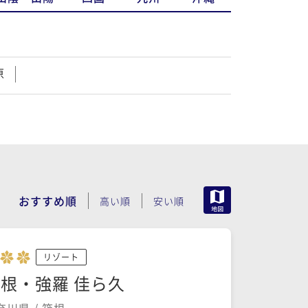
原
MAP
おすすめ順
高い順
安い順
リゾート
根・強羅 佳ら久