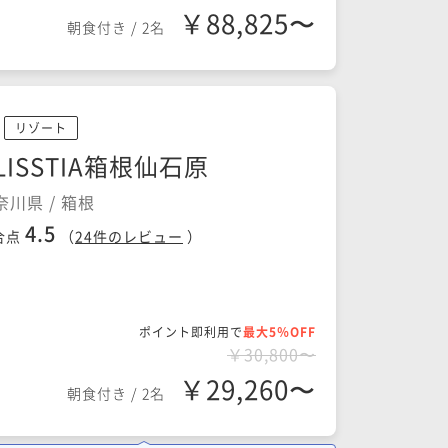
￥88,825〜
朝食付き
/
2名
リゾート
LISSTIA箱根仙石原
奈川県 / 箱根
4.5
合点
（
24
件のレビュー
）
ポイント即利用で
最大5％OFF
￥30,800〜
￥29,260〜
朝食付き
/
2名