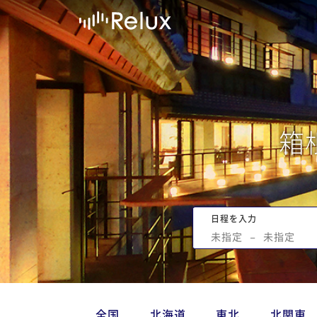
箱
日程を入力
未指定
−
未指定
全国
北海道
東北
北関東