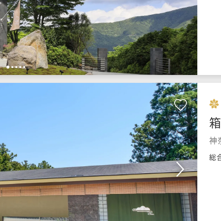
1
2
3
4
5
神
総