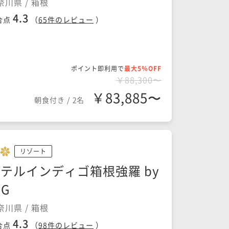
奈川県 / 箱根
4.3
合点
（
65
件のレビュー
）
ポイント即利用で
最大5％OFF
￥88,300〜
￥83,885〜
朝食付き
/
2名
リゾート
テルインディゴ箱根強羅 by
HG
奈川県 / 箱根
4.3
合点
（
98
件のレビュー
）