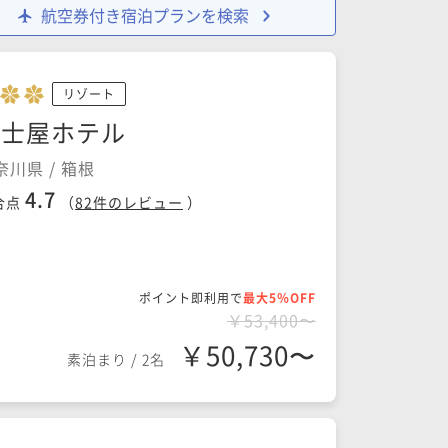
航空券付き宿泊プランを検索
リゾート
富士屋ホテル
奈川県 / 箱根
4.7
合点
（
82
件のレビュー
）
ポイント即利用で
最大5％OFF
￥53,400〜
￥50,730〜
素泊まり
/
2名