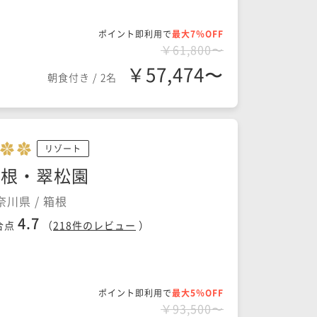
ポイント即利用で
最大7％OFF
￥61,800〜
￥57,474〜
朝食付き
/
2名
リゾート
箱根・翠松園
奈川県 / 箱根
4.7
合点
（
218
件のレビュー
）
ポイント即利用で
最大5％OFF
￥93,500〜