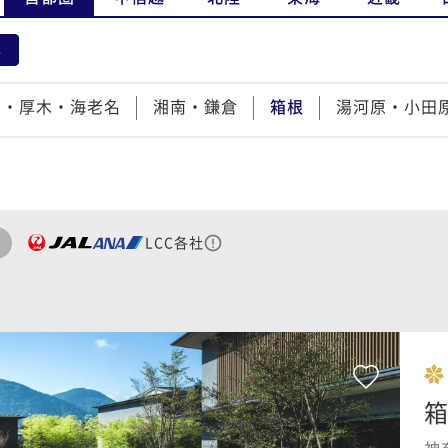
県
賀・厚木・海老名
湘南・鎌倉
箱根
湯河原・小田
LCC各社
箱