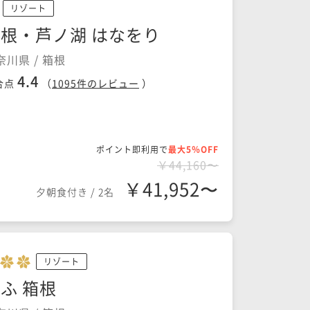
リゾート
根・芦ノ湖 はなをり
奈川県 / 箱根
4.4
合点
（
1095
件のレビュー
）
ポイント即利用で
最大5％OFF
￥44,160〜
￥41,952〜
夕朝食付き
/
2名
リゾート
ふ 箱根