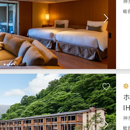
神
総
1
2
3
4
5
ホ
I
神
総