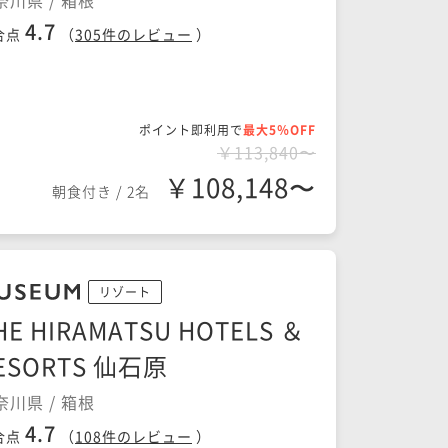
奈川県 / 箱根
4.7
合点
（
305
件のレビュー
）
ポイント即利用で
最大5％OFF
￥113,840〜
￥108,148〜
朝食付き
/
2名
リゾート
HE HIRAMATSU HOTELS ＆
ESORTS 仙石原
奈川県 / 箱根
4.7
合点
（
108
件のレビュー
）