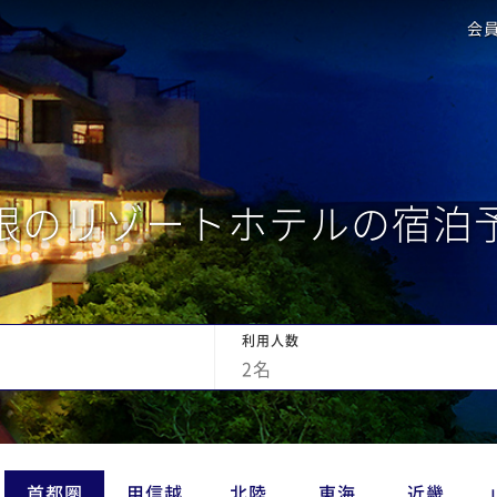
会
根のリゾートホテルの宿泊
利用人数
2
名
首都圏
甲信越
北陸
東海
近畿