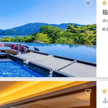
箱
神
総
1
2
3
4
5
ふ