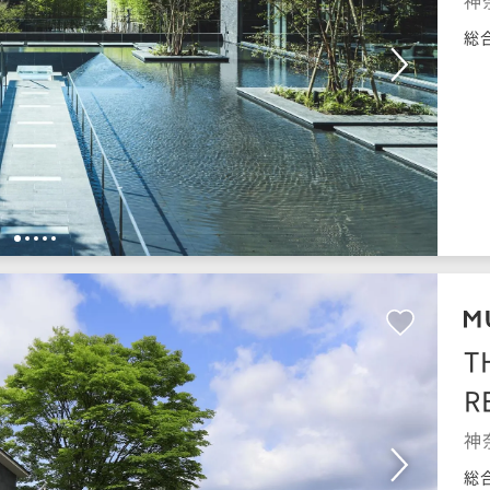
神
総
1
2
3
4
5
T
R
神
総