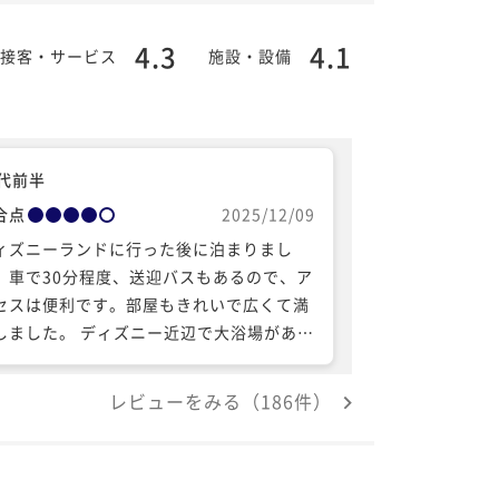
4.3
4.1
接客・サービス
施設・設備
0代前半
合点
2025/12/09
ィズニーランドに行った後に泊まりまし
。車で30分程度、送迎バスもあるので、ア
セスは便利です。部屋もきれいで広くて満
しました。 ディズニー近辺で大浴場がある
は珍しいので何度も訪れています。一階に
ーソンがあり、食料の調達も便利です。
レビューをみる（186件）