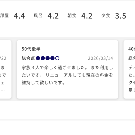
4.4
4.2
4.2
3.5
部屋
風呂
朝食
夕食
50代後半
4
/22
総合点
2026/03/14
総
れま
家族３人で楽しく過ごせました。 また利用し
デ
ので
たいです。 リニューアルしても現在の料金を
た
フェ
維持して欲しいです。
ク
残念
足
いた
の
とプ
ロ
思い