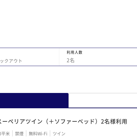
利用人数
2
名
ックアウト
スーペリアツイン（＋ソファーベッド）2名様利用
0平米
禁煙
無料Wi-Fi
ツイン