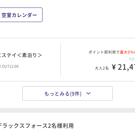
空室カレンダー
ポイント即利用で
最大5％
にステイ＜素泊り＞
¥2
¥ 21,4
00 OUT12:00
大人2名
もっとみる(9件)
ポイント即利用で
最大5％
¥2
¥ 23,1
00 OUT12:00
大人2名
デラックスフォース2名様利用