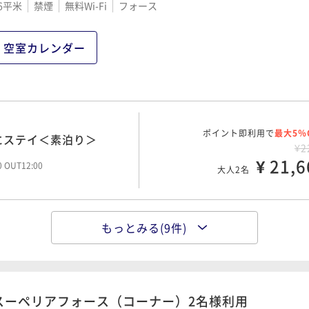
6平米
禁煙
無料Wi-Fi
フォース
ポイント即利用で
最大5％
にステイ＜素泊り＞
¥2
¥ 24,7
00 OUT12:00
大人2名
空室カレンダー
ポイント即利用で
最大5％
にステイ＜朝食付＞
¥2
ポイント即利用で
¥ 27,2
最大5％
にステイ＜素泊り＞
00 OUT12:00
大人2名
¥2
¥ 21,6
00 OUT12:00
大人2名
ポイント即利用で
最大5％
¥3
もっとみる(9件)
ポイント即利用で
¥ 28,8
最大5％
にステイ＜素泊り＞
00 OUT12:00
大人2名
¥2
¥ 23,2
00 OUT12:00
大人2名
スーペリアフォース（コーナー）2名様利用
ポイント即利用で
最大5％