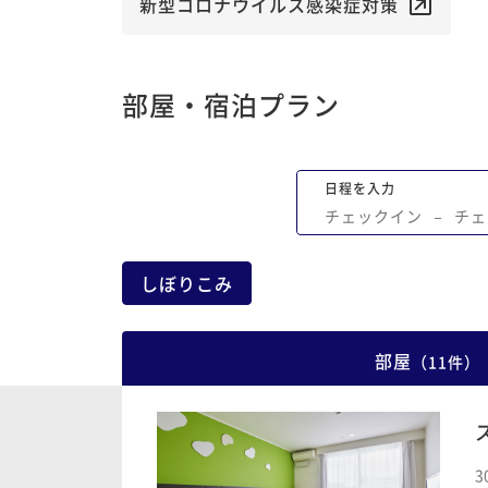
新型コロナウイルス感染症対策
部屋・宿泊プラン
日程を入力
チェックイン
−
チェ
しぼりこみ
部屋
（
11
件
）
3