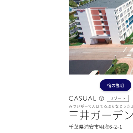
宿の説明
リゾート
みついがーでんほてるぷらなとうき
三井ガーデ
千葉県浦安市明海6-2-1