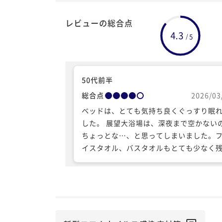
レビューの総合点
4.3
5
/
50代前半
総合点
2026/03
ベッドは、とても気持ち良くぐっすり眠
した。 展望大浴場は、深夜まで空かない
ちょっとな…、と思ってしまいました。
イスタオル、バスタオルもとても少なく
でした。 今回、結婚記念日で利用させて
だきました。お部屋にメッセージカード
チギフトのご用意があり、とても嬉しく
ました。有難うございました。