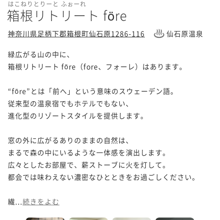
はこねりとりーと ふぉーれ
箱根リトリート före
神奈川県足柄下郡箱根町仙石原1286-116
仙石原温泉
緑広がる山の中に、

箱根リトリート före（fore、フォーレ）はあります。

“före”とは「前へ」という意味のスウェーデン語。

従来型の温泉宿でもホテルでもない、

進化型のリゾートスタイルを提供します。

窓の外に広がるありのままの自然は、

まるで森の中にいるような一体感を演出します。

広々としたお部屋で、薪ストーブに火を灯して。

都会では味わえない濃密なひとときをお過ごしください。

繊...
続きをよむ