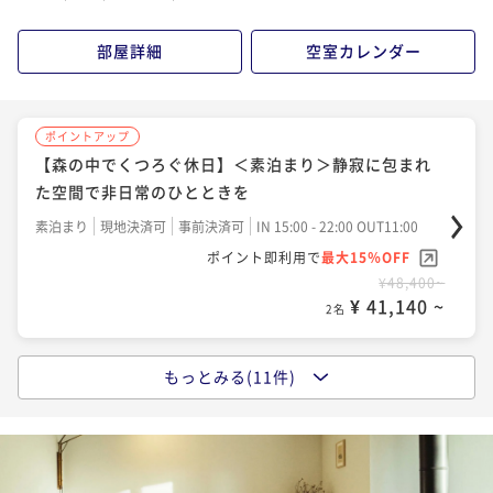
ポイント即利用で
最大15％OFF
¥45,200~
部屋詳細
空室カレンダー
¥ 38,420 ~
2名
ポイントアップ
ポイントアップ
【早期割30】＜朝食付＞30日前のご予約ならお得
【森の中でくつろぐ休日】＜素泊まり＞静寂に包まれ
た空間で非日常のひとときを
朝食付き
現地決済可
事前決済可
IN 15:00 - 19:00 OUT11:00
素泊まり
現地決済可
事前決済可
ポイント即利用で
IN 15:00 - 22:00 OUT11:00
最大15％OFF
¥46,800~
ポイント即利用で
最大15％OFF
¥ 39,780 ~
2名
¥48,400~
¥ 41,140 ~
2名
ポイントアップ
【早期割60】＜素泊まり＞箱根仙石原の自然と温泉を
もっとみる(11件)
ポイントアップ
愉しむ非日常体験
【早期割30】＜素泊まり＞箱根仙石原の自然と温泉を
愉しむ非日常体験
素泊まり
現地決済可
事前決済可
IN 15:00 - 19:00 OUT11:00
素泊まり
現地決済可
事前決済可
ポイント即利用で
IN 15:00 - 19:00 OUT11:00
最大5％OFF