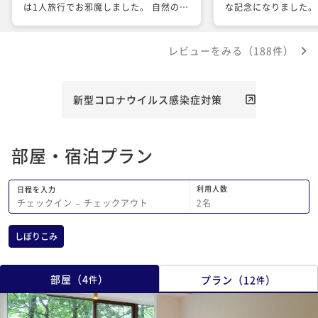
は1人旅行でお邪魔しました。 自然の中
な記念になりました。
のお部屋だから仕方がないのですが、着
ました。私は3回目だ
いて早々に部屋の中に虫が飛んでいて、
前はなかったラウンジ
レビューをみる（188件）
少し気分が落ちてしまいました。 ま
アイスキャンディはと
た、なにより、ディナーの時間のスタッ
できました。 強いて
フ接客が最悪でした。 入れ替えの時間
のお水の提供の見回り
だからか、今忙しいという風にレストラ
ただきたかった事、部
新型コロナウイルス感染症対策
ン内を見える位置で走り回っているスタ
った事があげられます
ッフ、空いてきた際のスタッフ同士の業
満足です。 クリスマ
務外の私語、日本人なのに英語で数回話
ジとダイニングと雰囲
部屋・宿泊プラン
かけられたこと、出されたスイーツを食
の時期に泊まりたいな
べてる途中なのに出されて5分程度で下
ありがとうございまし
げられそうになったことが早く帰れと催
利用人数
日程を入力
促されているようで、とても悲しくなり
2
名
チェックイン
−
チェックアウト
ました。 こんなことくらいまぁいいか
と普段なら思うのですが、あまりにもチ
しぼりこみ
リに積もって嫌な気分になりました。
料理の提供の現状やお客様情報など、ス
タッフ間で確認すればわかることをしっ
部屋
（
4
）
プラン
（
12
）
件
件
かり確認して欲しいと思いましたし、何
よりも接客態度が海外の方が以前より多