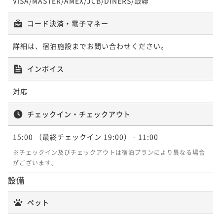
VISA/MASTER/AMEX/JCB/DINERS/銀聯
2名
ポイントアップ
コード決済・電子マネー
【連泊割】＜朝食付＞2泊以上のご予約ならお得
ポイントアップ
ポイントアップ
【早期割30】＜夕朝食付＞30日前のご予約ならお得
【早期割60】＜素泊まり＞箱根仙石原の自然と温泉を
朝食付き
現地決済可
事前決済可
IN 15:00 - 22:00 OUT11:00
詳細は、宿泊施設までお問い合わせください。
愉しむ非日常体験
二食付き
現地決済可
事前決済可
ポイント即利用で
IN 15:00 - 19:00 OUT11:00
最大15％OFF
インボイス
¥89,880~
素泊まり
現地決済可
事前決済可
ポイント即利用で
IN 15:00 - 19:00 OUT11:00
最大15％OFF
¥ 76,398 ~
2名
¥74,800~
ポイント即利用で
最大5％OFF
対応
¥ 63,580 ~
2名
¥56,700~
¥ 53,865 ~
2名
ポイントアップ
チェックイン・チェックアウト
【連泊割】＜夕朝食付＞2泊以上のご予約ならお得
ポイントアップ
15:00
（最終チェックイン 19:00）
- 11:00
【早期割60】＜夕朝食付＞香りを愉しむ薪焼きディナ
二食付き
ポイントアップ
現地決済可
事前決済可
IN 15:00 - 19:00 OUT11:00
ーコースで旬の食材をご堪能
※チェックイン及びチェックアウトは宿泊プランにより異なる場合
【早期割60】＜朝食付＞朝日を感じる開放的なレスト
ポイント即利用で
最大15％OFF
がございます。
ランで味わうホテル自慢の朝食ブッフェ
¥128,280~
二食付き
現地決済可
事前決済可
IN 15:00 - 19:00 OUT11:00
¥ 109,038 ~
設備
2名
朝食付き
現地決済可
事前決済可
ポイント即利用で
IN 15:00 - 19:00 OUT11:00
最大5％OFF
¥73,900~
ポイント即利用で
最大5％OFF
¥ 70,205 ~
ペット
2名
¥59,900~
¥ 56,905 ~
2名