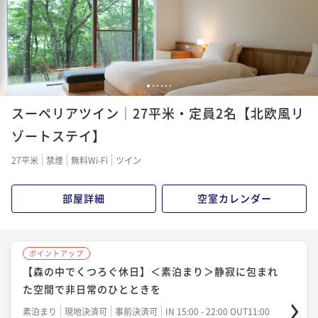
くなったからなのか、以前より落ちてい
るなぁと思ってしまいました。 1人にな
って、見えてなかった所が気になってし
まったのでしょうか…。 以前は素敵だ
と思った宿だった為に、より残念です。
朝食もつけていましたが、食べに行くの
1
2
3
4
5
6
は辞めました。
スーペリアツイン│27平米・定員2名【北欧風リ
ゾートステイ】
27平米
禁煙
無料Wi-Fi
ツイン
部屋詳細
空室カレンダー
ポイントアップ
【森の中でくつろぐ休日】＜素泊まり＞静寂に包まれ
た空間で非日常のひとときを
素泊まり
現地決済可
事前決済可
IN 15:00 - 22:00 OUT11:00