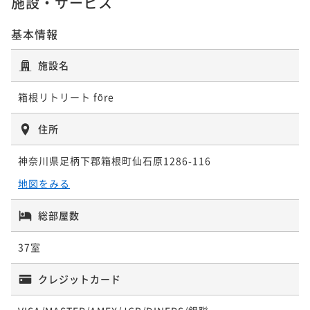
施設・サービス
¥ 48,925 ~
2名
¥58,000~
ポイントアップ
¥ 49,300 ~
2名
【連泊割】＜夕朝食付＞2泊以上のご予約ならお得
ポイントアップ
基本情報
【早期割60】＜夕朝食付＞香りを愉しむ薪焼きディナ
二食付き
ポイントアップ
現地決済可
事前決済可
IN 15:00 - 19:00 OUT11:00
ーコースで旬の食材をご堪能
施設名
【早期割60】＜朝食付＞朝日を感じる開放的なレスト
ポイントアップ
ポイント即利用で
最大15％OFF
ランで味わうホテル自慢の朝食ブッフェ
【早期割30】＜素泊まり＞箱根仙石原の自然と温泉を
¥117,400~
二食付き
現地決済可
事前決済可
IN 15:00 - 19:00 OUT11:00
箱根リトリート före
¥ 99,790 ~
愉しむ非日常体験
2名
朝食付き
現地決済可
事前決済可
ポイント即利用で
IN 15:00 - 19:00 OUT11:00
最大5％OFF
¥72,300~
素泊まり
現地決済可
事前決済可
ポイント即利用で
IN 15:00 - 19:00 OUT11:00
最大5％OFF
住所
¥ 68,685 ~
2名
¥54,700~
ポイント即利用で
最大15％OFF
¥ 51,965 ~
2名
神奈川県足柄下郡箱根町仙石原1286-116
¥58,000~
¥ 49,300 ~
2名
ポイントアップ
地図をみる
【連泊割】＜素泊まり＞箱根仙石原の自然と温泉を愉
ポイントアップ
総部屋数
しむ非日常体験
【自然の中で愉しむ薪焼きディナー】＜夕朝食付＞厳
ポイントアップ
選した旬の地場食材を味わう 薪焼きフルコース
【早期割30】＜朝食付＞30日前のご予約ならお得
素泊まり
現地決済可
事前決済可
IN 15:00 - 22:00 OUT11:00
37室
二食付き
現地決済可
事前決済可
ポイント即利用で
IN 15:00 - 19:00 OUT11:00
最大15％OFF
朝食付き
現地決済可
事前決済可
IN 15:00 - 19:00 OUT11:00
¥83,480~
ポイント即利用で
最大15％OFF
クレジットカード
ポイント即利用で
最大15％OFF
¥ 70,958 ~
2名
¥72,400~
¥61,200~
¥ 61,540 ~
¥ 52,020 ~
2名