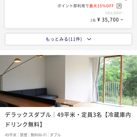
ポイント即利用で
最大15％OFF
¥42,000~
¥ 35,700 ~
2名
もっとみる(11件)
ポイントアップ
【早期割30】＜素泊まり＞箱根仙石原の自然と温泉を
愉しむ非日常体験
素泊まり
現地決済可
事前決済可
IN 15:00 - 19:00 OUT11:00
ポイント即利用で
最大15％OFF
¥43,600~
¥ 37,060 ~
2名
1
2
3
4
5
ポイントアップ
デラックスダブル│49平米・定員3名【冷蔵庫内
【フレキシブルレート】＜朝食付＞こだわりの旬の地
場食材が並ぶ朝食ブッフェ
ドリンク無料】
朝食付き
現地決済可
事前決済可
IN 15:00 - 22:00 OUT11:00
49平米
禁煙
無料Wi-Fi
ダブル