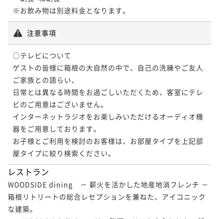
ポイントアップ
【連泊割】＜朝食付＞2泊以上のご予約ならお得
注意事項
朝食付き
現地決済可
事前決済可
IN 15:00 - 22:00 OUT11:00
ポイント即利用で
最大15％OFF
○テレビについて

¥100,760~
ゲストの皆様に箱根の大自然の中で、自己の洗練やご友人
¥ 85,646 ~
2名
ご家族との語らい、

日常とは異なる時間をお過ごしいただくため、客室にテレ
ビのご用意はございません。

ポイントアップ
【連泊割】＜夕朝食付＞2泊以上のご予約ならお得
インターネットラジオをお楽しみいただけるオーディオ機
器をご用意しております。

二食付き
現地決済可
事前決済可
IN 15:00 - 19:00 OUT11:00
お子様とご利用を検討のお客様は、お部屋タイプを上記部
ポイント即利用で
最大15％OFF
屋タイプに絞り検索ください。
¥139,160~
¥ 118,286 ~
2名
レストラン
WOODSIDE dining　－ 薪火を活かした地産地消フレンチ －

箱根リトリートの総合レセプションを兼ねた、アイコニック
な建築。
