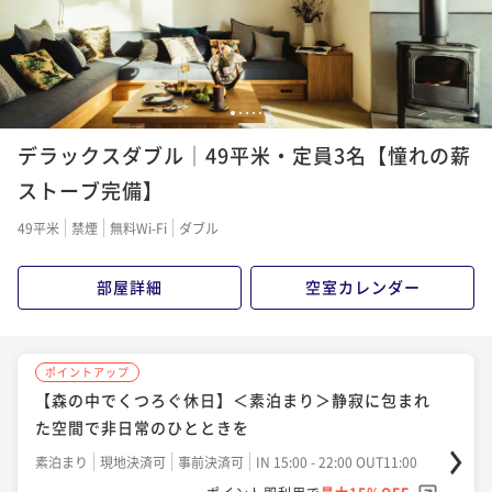
¥43,100~
ポイント即利用で
最大15％OFF
¥ 40,945 ~
2名
¥50,800~
¥ 43,180 ~
2名
ポイントアップ
1
2
3
4
5
【早期割60】＜朝食付＞朝日を感じる開放的なレスト
ポイントアップ
デラックスダブル│49平米・定員3名【憧れの薪
ランで味わうホテル自慢の朝食ブッフェ
【フレキシブルレート】＜朝食付＞こだわりの旬の地
場食材が並ぶ朝食ブッフェ
ストーブ完備】
朝食付き
現地決済可
事前決済可
IN 15:00 - 19:00 OUT11:00
朝食付き
現地決済可
事前決済可
ポイント即利用で
IN 15:00 - 22:00 OUT11:00
最大5％OFF
49平米
禁煙
無料Wi-Fi
ダブル
¥46,300~
ポイント即利用で
最大15％OFF
¥ 43,985 ~
2名
¥51,600~
部屋詳細
空室カレンダー
¥ 43,860 ~
2名
ポイントアップ
【自然の中で愉しむ薪焼きディナー】＜夕朝食付＞厳
ポイントアップ
ポイントアップ
選した旬の地場食材を味わう 薪焼きフルコース
【早期割30】＜朝食付＞30日前のご予約ならお得
【森の中でくつろぐ休日】＜素泊まり＞静寂に包まれ
た空間で非日常のひとときを
二食付き
現地決済可
事前決済可
IN 15:00 - 19:00 OUT11:00
朝食付き
現地決済可
事前決済可
IN 15:00 - 19:00 OUT11:00
ポイント即利用で
最大15％OFF
素泊まり
現地決済可
事前決済可
ポイント即利用で
IN 15:00 - 22:00 OUT11:00
最大15％OFF
¥64,400~
¥54,000~