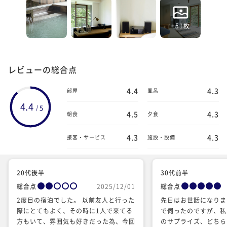
+51枚
レビューの総合点
4.4
4.3
部屋
風呂
4.4
5
/
4.5
4.3
朝食
夕食
4.3
4.3
接客・サービス
施設・設備
20代後半
30代前半
総合点
2025/12/01
総合点
2度目の宿泊でした。 以前友人と行った
先日はお世話になりま
際にとてもよく、その時に1人で来てる
で伺ったのですが、私
方もいて、雰囲気も好きだった為、今回
のサプライズ、どちら