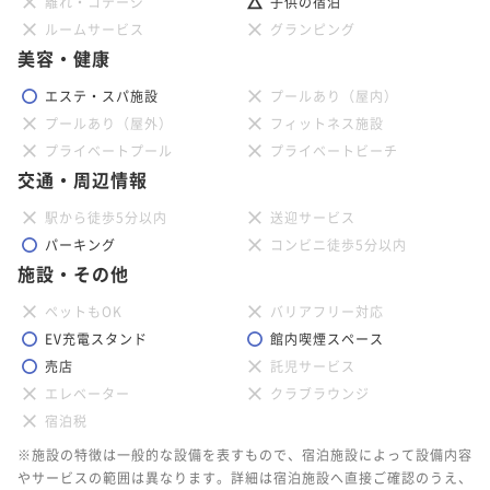
離れ・コテージ
子供の宿泊
ルームサービス
グランピング
美容・健康
エステ・スパ施設
プールあり（屋内）
プールあり（屋外）
フィットネス施設
プライベートプール
プライベートビーチ
交通・周辺情報
駅から徒歩5分以内
送迎サービス
パーキング
コンビニ徒歩5分以内
施設・その他
ペットもOK
バリアフリー対応
EV充電スタンド
館内喫煙スペース
売店
託児サービス
エレベーター
クラブラウンジ
宿泊税
※施設の特徴は一般的な設備を表すもので、宿泊施設によって設備内容
やサービスの範囲は異なります。詳細は宿泊施設へ直接ご確認のうえ、