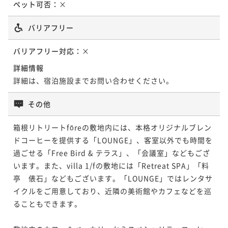
ペット可否：
×
ポイントアップ
【連泊割】＜素泊まり＞箱根仙石原の自然と温泉を愉
バリアフリー
ポイントアップ
しむ非日常体験
【自然の中で愉しむ薪焼きディナー】＜夕朝食付＞厳
バリアフリー対応：
×
選した旬の地場食材を味わう 薪焼きフルコース
素泊まり
現地決済可
事前決済可
IN 15:00 - 22:00 OUT11:00
詳細情報
二食付き
現地決済可
事前決済可
ポイント即利用で
IN 15:00 - 19:00 OUT11:00
最大15％OFF
詳細は、宿泊施設までお問い合わせください。
¥86,680~
ポイント即利用で
最大15％OFF
¥ 73,678 ~
2名
¥77,200~
その他
¥ 65,620 ~
2名
箱根リトリートföreの敷地内には、本格オリジナルブレン
ポイントアップ
【連泊割】＜朝食付＞2泊以上のご予約ならお得
ドコーヒーを提供する「LOUNGE」、客室以外でも時間を
ポイントアップ
過ごせる「Free Bird & テラス」、「会議室」などもござ
【早期割30】＜夕朝食付＞30日前のご予約ならお得
朝食付き
現地決済可
事前決済可
IN 15:00 - 22:00 OUT11:00
います。また、villa 1/fの敷地には「Retreat SPA」「料
二食付き
現地決済可
事前決済可
ポイント即利用で
IN 15:00 - 19:00 OUT11:00
最大15％OFF
亭　俵石」などもございます。「LOUNGE」ではレンタサ
¥93,080~
ポイント即利用で
最大15％OFF
イクルをご用意しており、近隣の美術館やカフェなどを巡
¥ 79,118 ~
2名
¥80,400~
ることもできます。

¥ 68,340 ~
2名
ポイントアップ