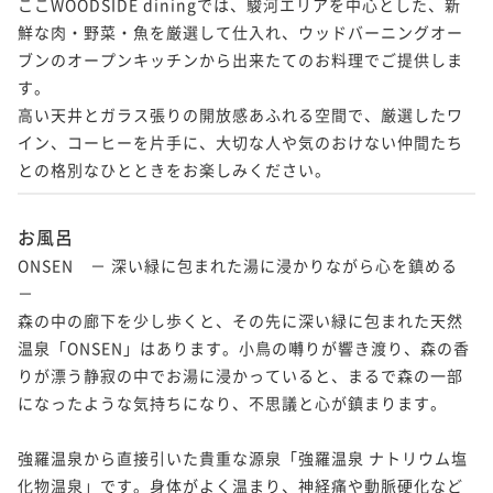
ここWOODSIDE diningでは、駿河エリアを中心とした、新
鮮な肉・野菜・魚を厳選して仕入れ、ウッドバーニングオー
ブンのオープンキッチンから出来たてのお料理でご提供しま
す。

高い天井とガラス張りの開放感あふれる空間で、厳選したワ
イン、コーヒーを片手に、大切な人や気のおけない仲間たち
との格別なひとときをお楽しみください。
お風呂
ONSEN　－ 深い緑に包まれた湯に浸かりながら心を鎮める 
－

森の中の廊下を少し歩くと、その先に深い緑に包まれた天然
温泉「ONSEN」はあります。小鳥の囀りが響き渡り、森の香
りが漂う静寂の中でお湯に浸かっていると、まるで森の一部
になったような気持ちになり、不思議と心が鎮まります。

強羅温泉から直接引いた貴重な源泉「強羅温泉 ナトリウム塩
化物温泉」です。身体がよく温まり、神経痛や動脈硬化など