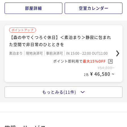
¥ 50,445 ~
2名
¥53,200~
部屋詳細
空室カレンダー
¥ 45,220 ~
2名
ポイントアップ
【早期割60】＜夕朝食付＞香りを愉しむ薪焼きディナ
ポイントアップ
ーコースで旬の食材をご堪能
【自然の中で愉しむ薪焼きディナー】＜夕朝食付＞厳
ポイントアップ
ポイントアップ
選した旬の地場食材を味わう 薪焼きフルコース
【早期割30】＜朝食付＞30日前のご予約ならお得
二食付き
現地決済可
事前決済可
IN 15:00 - 19:00 OUT11:00
【森の中でくつろぐ休日】＜素泊まり＞静寂に包まれ
た空間で非日常のひとときを
二食付き
現地決済可
事前決済可
ポイント即利用で
IN 15:00 - 19:00 OUT11:00
最大5％OFF
朝食付き
現地決済可
事前決済可
IN 15:00 - 19:00 OUT11:00
¥65,500~
ポイント即利用で
最大15％OFF
素泊まり
現地決済可
事前決済可
ポイント即利用で
IN 15:00 - 22:00 OUT11:00
最大15％OFF
¥ 62,225 ~
2名
¥70,800~
¥55,600~
ポイント即利用で
最大15％OFF
¥ 60,180 ~
¥ 47,260 ~
2名
2名
¥54,800~
¥ 46,580 ~
2名
ポイントアップ
【連泊割】＜朝食付＞2泊以上のご予約ならお得
ポイントアップ
ポイントアップ
【早期割30】＜夕朝食付＞30日前のご予約ならお得
【早期割60】＜素泊まり＞箱根仙石原の自然と温泉を
もっとみる(11件)
朝食付き
現地決済可
事前決済可
IN 15:00 - 22:00 OUT11:00
ポイントアップ
愉しむ非日常体験
【フレキシブルレート】＜朝食付＞こだわりの旬の地
二食付き
現地決済可
事前決済可
ポイント即利用で
IN 15:00 - 19:00 OUT11:00
最大15％OFF
場食材が並ぶ朝食ブッフェ
¥79,000~
素泊まり
現地決済可
事前決済可
ポイント即利用で
IN 15:00 - 19:00 OUT11:00
最大15％OFF
¥ 67,150 ~
2名
¥73,200~
朝食付き
現地決済可
事前決済可
ポイント即利用で
IN 15:00 - 22:00 OUT11:00
最大5％OFF
¥ 62,220 ~
2名
¥51,500~
ポイント即利用で
最大15％OFF