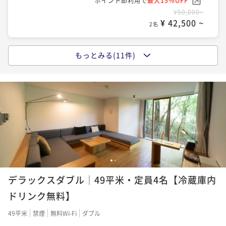
ポイント即利用で
最大15％OFF
¥ 54,740 ~
¥ 45,900 ~
2名
2名
¥50,000~
¥ 42,500 ~
2名
ポイントアップ
ポイントアップ
【早期割30】＜夕朝食付＞30日前のご予約ならお得
【早期割60】＜素泊まり＞箱根仙石原の自然と温泉を
もっとみる(11件)
ポイントアップ
愉しむ非日常体験
【早期割30】＜素泊まり＞箱根仙石原の自然と温泉を
二食付き
現地決済可
事前決済可
IN 15:00 - 19:00 OUT11:00
愉しむ非日常体験
素泊まり
現地決済可
事前決済可
ポイント即利用で
IN 15:00 - 19:00 OUT11:00
最大15％OFF
¥66,000~
素泊まり
現地決済可
事前決済可
ポイント即利用で
IN 15:00 - 19:00 OUT11:00
最大5％OFF
¥ 56,100 ~
2名
¥49,900~
ポイント即利用で
最大15％OFF
¥ 47,405 ~
2名
¥52,400~
¥ 44,540 ~
2名
ポイントアップ
【連泊割】＜素泊まり＞箱根仙石原の自然と温泉を愉
ポイントアップ
1
2
しむ非日常体験
【早期割60】＜朝食付＞朝日を感じる開放的なレスト
ポイントアップ
デラックスダブル│49平米・定員4名【冷蔵庫内
ランで味わうホテル自慢の朝食ブッフェ
【フレキシブルレート】＜朝食付＞こだわりの旬の地
素泊まり
現地決済可
事前決済可
IN 15:00 - 22:00 OUT11:00
場食材が並ぶ朝食ブッフェ
ドリンク無料】
朝食付き
現地決済可
事前決済可
ポイント即利用で
IN 15:00 - 19:00 OUT11:00
最大15％OFF
¥72,600~
朝食付き
現地決済可
事前決済可
ポイント即利用で
IN 15:00 - 22:00 OUT11:00
最大5％OFF
49平米
禁煙
無料Wi-Fi
ダブル
¥ 61,710 ~
2名
¥53,100~
ポイント即利用で
最大15％OFF