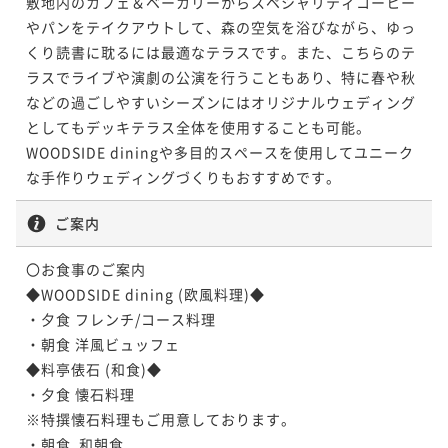
敷地内のカフェ＆ベーカリーからスペシャリティコーヒー
【連泊割】＜夕朝食付＞2泊以上のご予約ならお得
ポイントアップ
やパンをテイクアウトして、森の空気を浴びながら、ゆっ
【早期割60】＜夕朝食付＞香りを愉しむ薪焼きディナ
くり読書に耽るには最適なテラスです。また、こちらのテ
二食付き
現地決済可
事前決済可
IN 15:00 - 19:00 OUT11:00
ーコースで旬の食材をご堪能
ラスでライブや演劇の公演を行うこともあり、特に春や秋
ポイント即利用で
最大15％OFF
などの過ごしやすいシーズンにはオリジナルウェディング
¥131,480~
二食付き
現地決済可
事前決済可
IN 15:00 - 19:00 OUT11:00
¥ 111,758 ~
としてもデッキテラス全体を使用することも可能。

2名
ポイント即利用で
最大5％OFF
WOODSIDE diningや多目的スペースを使用してユニーク
¥79,100~
¥ 75,145 ~
な手作りウェディングづくりもおすすめです。
2名
ご案内
ポイントアップ
〇お食事のご案内

【連泊割】＜素泊まり＞箱根仙石原の自然と温泉を愉
◆WOODSIDE dining (欧風料理)◆

しむ非日常体験
・夕食 フレンチ/コース料理

素泊まり
現地決済可
事前決済可
IN 15:00 - 22:00 OUT11:00
・朝食 洋風ビュッフェ

ポイント即利用で
最大15％OFF
◆料亭俵石 (和食)◆

¥94,360~
・夕食 懐石料理

¥ 80,206 ~
2名
※特撰懐石料理もご用意しております。

・朝食  和朝食
