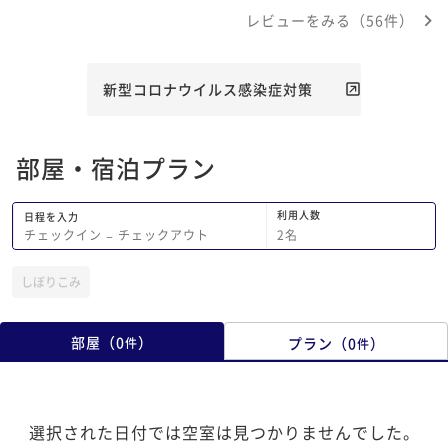
がとうございました。
が、全体的に大満足で
レビューをみる（56件）
ございました。
新型コロナウイルス感染症対策
部屋・宿泊プラン
利用人数
日程を入力
2
名
チェックイン
−
チェックアウト
しぼりこみ
部屋
（
0
）
プラン
（
0
）
件
件
選択された日付では空室は見つかりませんでした。