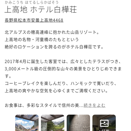
かみこうち ほてるしらかばそう
上高地 ホテル白樺荘
長野県松本市安曇上高地4468
北アルプスの穂高連峰に抱かれた山岳リゾート。

上高地の名物・河童橋のたもとという

絶好のロケーションを誇るのがホテル白樺荘です。

2017年4月に誕生した客室では、広々としたテラスがつき、

3,000メートル級の圧倒的な山々の美景をひとりじめできま
す。

コーヒーブレイクを楽しんだり、ハンモックで寛いだり、

上高地の爽やかな空気を心ゆくまでご満喫ください。

お食事は、多彩なスタイルで信州の美...
続きをよむ
+45枚