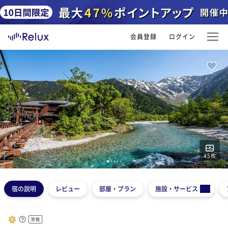
会員登録
ログイン
45
枚
1
2
3
4
5
宿の説明
レビュー
部屋・プラン
施設・サービス
旅館