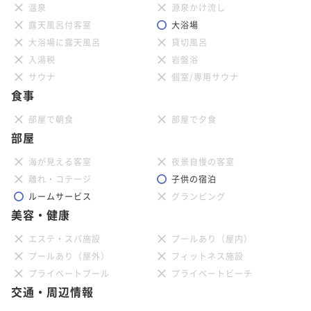
温泉
源泉かけ流し
露天風呂付客室
大浴場
大浴場に露天風呂
貸切風呂
入湯税
岩盤浴
サウナ
個室/専用サウナ
食事
部屋で朝食
部屋で夕食
部屋
海が見える客室
夜景自慢の客室
離れ・コテージ
子供の宿泊
ルームサービス
グランピング
美容・健康
エステ・スパ施設
プールあり（屋内）
プールあり（屋外）
フィットネス施設
プライベートプール
プライベートビーチ
交通・周辺情報