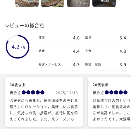
レビューの総合点
4.0
3.4
部屋
風呂
4.2
5
/
4.4
4.3
朝食
夕食
4.3
3.9
接客・サービス
施設・設備
60歳以上
20代後半
総合点
2025/11/13
総合点
お天気にも恵まれ、穂高連峰をのぞむ素
河童橋が目の前という
晴らしいロケーション。美味しいお食事
美味しさ、朝食会場の
に、気持ちの良い接客が、旅行に花を添
さが最高でした。ここ
えてくれました。また、来シーズンも必
よかったです。大浴場
ず滞在させて頂こうと思います。 あり
とと、若干経年劣化が