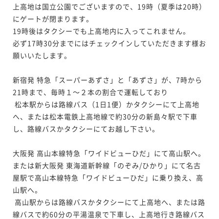
上高地は国立公園でございますので、19時（夏季は20時）
にゲートが閉まります。

19時後はタクシーでも上高地内に入ってこれません。

必ず17時30分までにはチェックインしていただきます様お
願いいたします。

新宿発 特急「スーパーあずさ」と「あずさ」が、7時から
21時まで、毎時１～２本の割合で運転しており

 松本駅からは路線バス（1日1便）かタクシーにて上高地
へ、または松本電鉄上高地線で約30分の新島々駅で下車
し、路線バスかタクシーにてお越し下さい。

大阪発 高山本線特急「ワイドビューひだ」にて高山駅へ。

または新大阪発 東海道新幹線「のぞみ/ひかり」にて名古
屋駅で高山本線特急「ワイドビューひだ」に乗り換え、高
山駅へ。

 高山駅からは路線バスかタクシーにて上高地へ、または路
線バスで約60分の平湯温泉で下車し、上高地行き路線バス