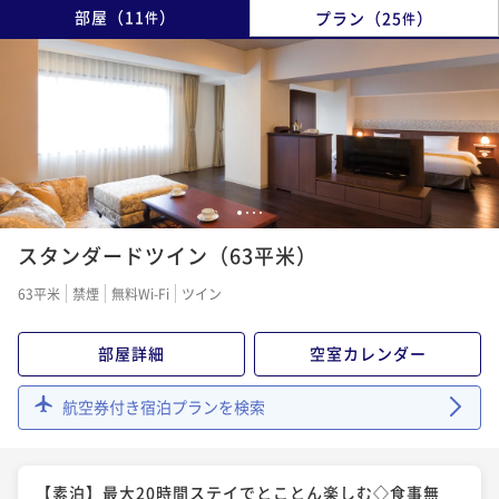
部屋
（
11
）
プラン
（
25
）
件
件
1
2
3
4
スタンダードツイン（63平米）
63平米
禁煙
無料Wi-Fi
ツイン
部屋詳細
空室カレンダー
航空券付き宿泊プランを検索
【素泊】最大20時間ステイでとことん楽しむ◇食事無