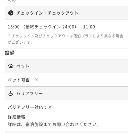
二食付き
現地決済可
事前決済可
IN 15:00 - 19:00 OUT11:00
¥63,800~
フ＆館内利用券付き（夕朝食：炉端付バイキング）
¥ 60,610 ~
ポイント即利用で
最大5％OFF
2名
チェックイン・チェックアウト
【連泊プラン】夜景観光タクシー付！函館山から極上
二食付き
現地決済可
事前決済可
IN 15:00 - 19:00 OUT11:00
¥59,600~
夜景を満喫／2泊3食（夕朝食：炉端付バイキング）
¥ 56,620 ~
ポイント即利用で
最大5％OFF
2名
15:00
（最終チェックイン 24:00）
- 11:00
【寿司会席】職人と対話を楽しむプライベート空間～
¥59,400~
朝食付き
現地決済可
事前決済可
IN 15:00 - 24:00 OUT11:00
¥ 56,430 ~
※チェックイン及びチェックアウトは宿泊プランにより異なる場合
寿司会席コース（夕：寿司 会席／朝：バイキング）
2名
ポイント即利用で
最大5％OFF
がございます。
【福袋プラン】宿泊割引やアップグレード特典が当た
¥107,000~
二食付き
現地決済可
事前決済可
IN 15:00 - 19:00 OUT11:00
る！？くじ引きで運試し（夕朝食：炉端付バイキン
¥ 101,650 ~
設備
2名
ポイント即利用で
最大5％OFF
【スタンダード】【夕朝食バイキング】海鮮尽くし！
グ）
二食付き
現地決済可
事前決済可
IN 15:00 - 19:00 OUT11:00
¥68,200~
炉端など実演にこだわった函館港町ならではの炉端付
ペット
¥ 64,790 ~
ポイント即利用で
最大5％OFF
2名
バイキング
【連泊プラン】夕朝食は炉端付バイキング◇どちらか
二食付き
現地決済可
事前決済可
IN 15:00 - 19:00 OUT11:00
¥61,600~
ペット可否：
×
の夕食を洋食フルコースへ無料アップグレード／2泊4
¥ 58,520 ~
ポイント即利用で
最大5％OFF
2名
食
【選べるエステ】ショートエステ30分付き！癒しのプ
¥61,600~
二食付き
現地決済可
事前決済可
IN 15:00 - 19:00 OUT11:00
バリアフリー
¥ 58,520 ~
チリトリートの旅（夕朝食：炉端付バイキング）
2名
ポイント即利用で
最大5％OFF
【洋食フルコース】懐かしのモダン洋食◆函館空港か
¥114,400~
バリアフリー対応：
二食付き
現地決済可
×
事前決済可
IN 15:00 - 19:00 OUT11:00
ら車で10分（夕：洋食／ 朝：バイキング）
¥ 108,680 ~
2名
ポイント即利用で
最大5％OFF
詳細情報
【夕食のみ】懐かしのモダン洋食フルコース◇朝食不
二食付き
現地決済可
事前決済可
IN 15:00 - 19:00 OUT11:00
¥68,200~
詳細は、宿泊施設までお問い合わせください。
要でお部屋でゆったり～朝寝坊もOK／1泊夕食
¥ 64,790 ~
ポイント即利用で
最大5％OFF
2名