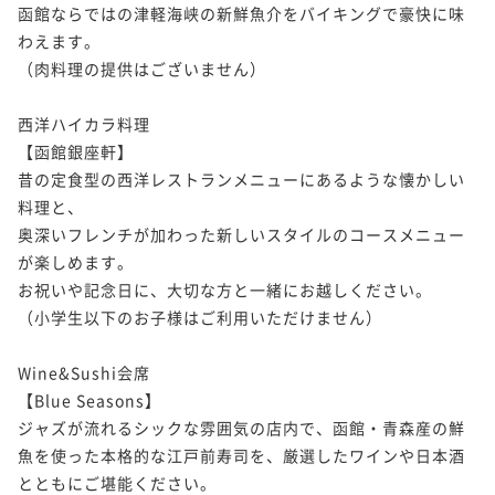
函館ならではの津軽海峡の新鮮魚介をバイキングで豪快に味
【連泊エコプラン】清掃なしの2連泊でお得！夕食1泊
¥66,000~
¥ 62,700 ~
わえます。

分が無料サービス／2泊3食（夕朝食：炉端付バイキン
2名
【寿司会席】職人と対話を楽しむプライベート空間～
（肉料理の提供はございません）

グ）
朝食付き
現地決済可
事前決済可
IN 15:00 - 24:00 OUT11:00
寿司会席コース（夕：寿司 会席／朝：バイキング）
ポイント即利用で
最大5％OFF
【洋食フルコース】懐かしのモダン洋食◆函館空港か
西洋ハイカラ料理

二食付き
現地決済可
事前決済可
IN 15:00 - 19:00 OUT11:00
¥92,400~
ら車で10分（夕：洋食／ 朝：バイキング）
【函館銀座軒】

¥ 87,780 ~
ポイント即利用で
最大5％OFF
2名
昔の定食型の西洋レストランメニューにあるような懐かしい
二食付き
現地決済可
事前決済可
IN 15:00 - 19:00 OUT11:00
¥68,200~
¥ 64,790 ~
料理と、

ポイント即利用で
最大5％OFF
2名
奥深いフレンチが加わった新しいスタイルのコースメニュー
【連泊プラン】夕食バイキングを無料で1泊分サービ
¥68,200~
¥ 64,790 ~
が楽しめます。

ス！／2泊3食（夕朝食：炉端付バイキング）
2名
【うまいもの祭り】選べる蟹付きプラン！バイキング
お祝いや記念日に、大切な方と一緒にお越しください。

朝食付き
現地決済可
事前決済可
IN 15:00 - 24:00 OUT11:00
に贅沢な一品をプラス（夕朝食：炉端付バイキング）
（小学生以下のお子様はご利用いただけません）

ポイント即利用で
最大5％OFF
【夕食のみ】職人と対話を楽しむ寿司会席コース◇朝
二食付き
現地決済可
事前決済可
IN 15:00 - 19:00 OUT11:00
¥101,200~
食不要でお部屋でゆったり～朝寝坊もOK／1泊夕食
Wine&Sushi会席

¥ 96,140 ~
ポイント即利用で
最大5％OFF
2名
【Blue Seasons】

夕食付き
現地決済可
事前決済可
IN 15:00 - 19:00 OUT11:00
¥69,300~
ジャズが流れるシックな雰囲気の店内で、函館・青森産の鮮
¥ 65,835 ~
ポイント即利用で
最大5％OFF
2名
魚を使った本格的な江戸前寿司を、厳選したワインや日本酒
【連泊プラン】夜景観光タクシー付！函館山から極上
¥68,200~
¥ 64,790 ~
とともにご堪能ください。

夜景を満喫／2泊3食（夕朝食：炉端付バイキング）
2名