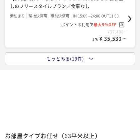
しのフリースタイルプラン／食事なし
素泊まり
現地決済可
事前決済可
IN 15:00 - 24:00 OUT11:00
ポイント即利用で
最大5％OFF
¥37,400~
¥ 35,530 ~
2名
もっとみる(19件)
【朝食のみ】話題の函館朝食◇自慢の海鮮丼や炉端焼
きで朝から海鮮を堪能 ／1泊朝食
朝食付き
現地決済可
事前決済可
IN 15:00 - 24:00 OUT11:00
ポイント即利用で
最大5％OFF
¥41,800~
¥ 39,710 ~
2名
【早期割60】最大15％OFF！60日前迄の予約がお得
（夕朝食：炉端付バイキング）
お部屋タイプお任せ（63平米以上）