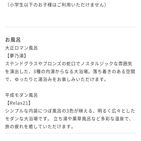
（小学生以下のお子様はご利用いただけません）

【10周年◇青函美味競宴】9/5・12・26限定！函館い
朝食付き
現地決済可
事前決済可
IN 15:00 - 24:00 OUT11:00
かvs青森ホタテ（夕朝食：炉端付バイキング）
ポイント即利用で
最大5％OFF
【寿司会席】職人と対話を楽しむプライベート空間～
二食付き
現地決済可
事前決済可
IN 15:00 - 19:00 OUT11:00
¥115,800~
寿司会席コース（夕：寿司 会席／朝：バイキング）
¥ 110,010 ~
ポイント即利用で
最大5％OFF
2名
二食付き
現地決済可
事前決済可
IN 15:00 - 19:00 OUT11:00
お風呂
¥72,600~
¥ 68,970 ~
ポイント即利用で
最大5％OFF
2名
大正ロマン風呂

【連泊プラン】夕朝食は炉端付バイキング◇どちらか
¥72,600~
【夢乃湯】

¥ 68,970 ~
の夕食を洋食フルコースへ無料アップグレード／2泊4
2名
ステンドグラスやブロンズの蛇口でノスタルジックな雰囲気
【連泊エコプラン】清掃なしの2連泊でお得！夕食1泊
食
を演出した、3種の内湯からなる大浴場。落ち着きのある空間
二食付き
現地決済可
事前決済可
IN 15:00 - 19:00 OUT11:00
分が無料サービス／2泊3食（夕朝食：炉端付バイキン
で、ゆったりと湯浴みをお楽しみいただけます。 

ポイント即利用で
最大5％OFF
【選べるエステ】ショートエステ30分付き！癒しのプ
グ）
朝食付き
現地決済可
事前決済可
IN 15:00 - 24:00 OUT11:00
¥123,200~
チリトリートの旅（夕朝食：炉端付バイキング）
¥ 117,040 ~
平成モダン風呂

ポイント即利用で
最大5％OFF
2名
二食付き
現地決済可
事前決済可
IN 15:00 - 19:00 OUT11:00
【Relax21】

¥92,400~
¥ 87,780 ~
ポイント即利用で
最大5％OFF
シンプルな内装につぼ風呂の3色が映える、明るく広々とした
2名
¥72,600~
モダンな大浴場です。 立ち湯や薬草風呂など多彩な温泉で、
¥ 68,970 ~
2名
【連泊プラン】夕食バイキングを無料で1泊分サービ
ス！／2泊3食（夕朝食：炉端付バイキング）