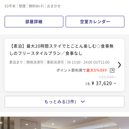
二食付き
事前決済可
IN 15:00 - 19:00 OUT11:00
63平米
禁煙
無料Wi-Fi
おまかせ
ポイント即利用で
最大5％OFF
¥44,880~
部屋詳細
空室カレンダー
¥ 42,636 ~
2名
【早期割30】最大10％OFF！30日前迄の予約がお得
【素泊】最大20時間ステイでとことん楽しむ◇食事無
（夕朝食：炉端付バイキング）
しのフリースタイルプラン／食事なし
二食付き
現地決済可
事前決済可
IN 15:00 - 19:00 OUT11:00
素泊まり
現地決済可
事前決済可
IN 15:00 - 24:00 OUT11:00
ポイント即利用で
最大5％OFF
ポイント即利用で
最大5％OFF
¥47,520~
¥39,600~
¥ 45,144 ~
2名
¥ 37,620 ~
2名
もっとみる(3件)
【夕食のみ】朝食は朝市などお好きな所で◇朝食不要
【朝食のみ】話題の函館朝食◇自慢の海鮮丼や炉端焼
でお部屋でゆったり～朝寝坊もOK／1泊夕食
きで朝から海鮮を堪能 ／1泊朝食
夕食付き
現地決済可
事前決済可
IN 15:00 - 19:00 OUT11:00
朝食付き
現地決済可
事前決済可
IN 15:00 - 24:00 OUT11:00
ポイント即利用で
最大5％OFF
ポイント即利用で
最大5％OFF