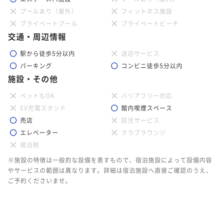
ポイント即利用で
最大5％OFF
グ）
プールあり（屋外）
フィットネス施設
朝食付き
現地決済可
事前決済可
IN 15:00 - 24:00 OUT11:00
¥123,200~
プライベートプール
プライベートビーチ
¥ 117,040 ~
ポイント即利用で
最大5％OFF
2名
交通・周辺情報
¥101,200~
¥ 96,140 ~
2名
駅から徒歩5分以内
送迎サービス
パーキング
コンビニ徒歩5分以内
施設・その他
【連泊プラン】夕食バイキングを無料で1泊分サービ
ペットもOK
バリアフリー対応
ス！／2泊3食（夕朝食：炉端付バイキング）
EV充電スタンド
館内喫煙スペース
朝食付き
現地決済可
事前決済可
IN 15:00 - 24:00 OUT11:00
売店
託児サービス
ポイント即利用で
最大5％OFF
エレベーター
クラブラウンジ
¥110,000~
宿泊税
¥ 104,500 ~
2名
※施設の特徴は一般的な設備を表すもので、宿泊施設によって設備内容
やサービスの範囲は異なります。詳細は宿泊施設へ直接ご確認のうえ、
ご予約くださいませ。
【連泊プラン】夜景観光タクシー付！函館山から極上
夜景を満喫／2泊3食（夕朝食：炉端付バイキング）
朝食付き
現地決済可
事前決済可
IN 15:00 - 24:00 OUT11:00