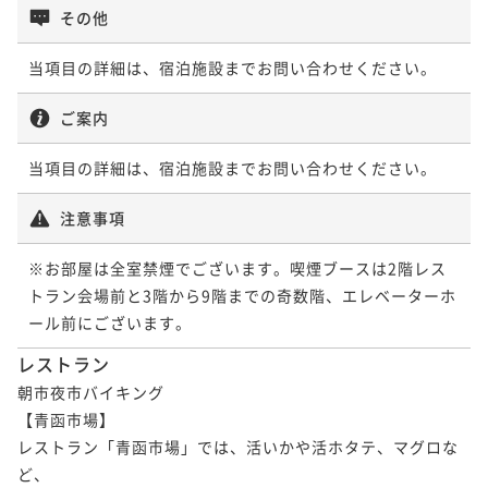
夕食付き
現地決済可
事前決済可
IN 15:00 - 19:00 OUT11:00
¥63,800~
その他
¥ 60,610 ~
ポイント即利用で
最大5％OFF
2名
【10周年◇青函美味競宴】9/5・12・26限定！函館い
¥63,800~
当項目の詳細は、宿泊施設までお問い合わせください。
¥ 60,610 ~
かvs青森ホタテ（夕朝食：炉端付バイキング）
2名
【夕食のみ】職人と対話を楽しむ寿司会席コース◇朝
ご案内
二食付き
現地決済可
事前決済可
IN 15:00 - 19:00 OUT11:00
食不要でお部屋でゆったり～朝寝坊もOK／1泊夕食
ポイント即利用で
最大5％OFF
【記念日プラン】パティシエ特製ホールケーキで特別
当項目の詳細は、宿泊施設までお問い合わせください。
夕食付き
現地決済可
事前決済可
IN 15:00 - 19:00 OUT11:00
¥68,200~
な一日を（夕朝食：炉端付バイキング）
¥ 64,790 ~
ポイント即利用で
最大5％OFF
2名
注意事項
二食付き
現地決済可
事前決済可
IN 15:00 - 19:00 OUT11:00
¥63,800~
¥ 60,610 ~
ポイント即利用で
最大5％OFF
2名
※お部屋は全室禁煙でございます。喫煙ブースは2階レス
【うまいもの祭り】選べる蟹付きプラン！バイキング
¥64,000~
トラン会場前と3階から9階までの奇数階、エレベーターホ
¥ 60,800 ~
に贅沢な一品をプラス（夕朝食：炉端付バイキング）
2名
ール前にございます。
【選べるエステ】ショートエステ30分付き！癒しのプ
二食付き
現地決済可
事前決済可
IN 15:00 - 19:00 OUT11:00
チリトリートの旅（夕朝食：炉端付バイキング）
レストラン
ポイント即利用で
最大5％OFF
【福袋プラン】宿泊割引やアップグレード特典が当た
朝市夜市バイキング

二食付き
現地決済可
事前決済可
IN 15:00 - 19:00 OUT11:00
¥69,300~
る！？くじ引きで運試し（夕朝食：炉端付バイキン
【青函市場】

¥ 65,835 ~
ポイント即利用で
最大5％OFF
2名
グ）
レストラン「青函市場」では、活いかや活ホタテ、マグロな
二食付き
現地決済可
事前決済可
IN 15:00 - 19:00 OUT11:00
¥68,200~
¥ 64,790 ~
ど、

ポイント即利用で
最大5％OFF
2名