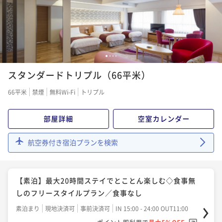
¥48,400~
¥41,800~
¥ 45,980 ~
2名
¥ 39,710 ~
2名
【謝恩会プラン】入学・卒業祝いに！通常より10％オ
【夕食のみ】朝食は朝市などお好きな所で◇朝食不要
1
2
3
4
フ＆館内利用券付き（夕朝食：炉端付バイキング）
でお部屋でゆったり～朝寝坊もOK／1泊夕食
スタンダードトリプル（66平米）
二食付き
現地決済可
事前決済可
IN 15:00 - 19:00 OUT11:00
夕食付き
現地決済可
事前決済可
IN 15:00 - 19:00 OUT11:00
66平米
禁煙
無料Wi-Fi
トリプル
ポイント即利用で
最大5％OFF
ポイント即利用で
最大5％OFF
¥51,480~
¥44,000~
¥ 48,906 ~
部屋詳細
空室カレンダー
2名
¥ 41,800 ~
2名
航空券付き宿泊プランを検索
【スタンダード】【夕朝食バイキング】海鮮尽くし！
【お日にち限定！ショートステイ】16時チェックイン
炉端など実演にこだわった函館港町ならではの炉端付
～10時アウトでお得に（夕朝食：炉端付バイキング）
バイキング
【素泊】最大20時間ステイでとことん楽しむ◇食事無
二食付き
現地決済可
事前決済可
IN 15:00 - 19:00 OUT11:00
二食付き
現地決済可
事前決済可
IN 16:00 - 19:00 OUT10:00
しのフリースタイルプラン／食事なし
ポイント即利用で
最大5％OFF
ポイント即利用で
最大5％OFF
¥52,800~
素泊まり
現地決済可
事前決済可
IN 15:00 - 24:00 OUT11:00
¥48,400~
¥ 50,160 ~
2名
¥ 45,980 ~