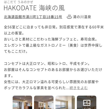
はこだて うみのかぜ
HAKODATE 海峡の風
北海道函館市湯川町1丁目18番15号
湯の川温泉
全56室どこに泊まっても非日常。別荘感覚で滞在する60平米
以上の客室。

おいしさと素材にこだわった海鮮ブッフェと、寿司会席。

エレガントで最上級なガストロノミー（美食）は世界中探し
てもここだけ。 

コンセプトは大正ロマン、昭和レトロ、平成モダン。

お部屋はそんなコンセプトのあるお部屋からお選びいただけ
ます。

女性には、大正ロマン溢れる可愛らしい雰囲気のお部屋や

ポップでカラフルな家具を並べられた...
続きをよむ
+51枚