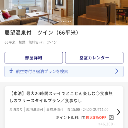
ら車で10分（夕：洋食／ 朝：バイキング）
¥ 43,890 ~
2名
【謝恩会プラン】入学・卒業祝いに！通常より10％オ
二食付き
現地決済可
事前決済可
IN 15:00 - 19:00 OUT11:00
フ＆館内利用券付き（夕朝食：炉端付バイキング）
ポイント即利用で
最大5％OFF
【早期割60】最大15％OFF！60日前迄の予約がお得
1
2
3
4
5
6
7
8
¥59,400~
二食付き
現地決済可
事前決済可
IN 15:00 - 19:00 OUT11:00
（夕朝食：炉端付バイキング）
¥ 56,430 ~
展望温泉付 ツイン（66平米）
2名
ポイント即利用で
最大5％OFF
二食付き
事前決済可
IN 15:00 - 19:00 OUT11:00
¥55,440~
66平米
禁煙
無料Wi-Fi
ツイン
¥ 52,668 ~
ポイント即利用で
最大5％OFF
2名
【寿司会席】職人と対話を楽しむプライベート空間～
¥48,620~
部屋詳細
空室カレンダー
寿司会席コース（夕：寿司 会席／朝：バイキング）
¥ 46,189 ~
2名
【スタンダード】【夕朝食バイキング】海鮮尽くし！
二食付き
現地決済可
事前決済可
IN 15:00 - 19:00 OUT11:00
航空券付き宿泊プランを検索
炉端など実演にこだわった函館港町ならではの炉端付
ポイント即利用で
最大5％OFF
【早期割30】最大10％OFF！30日前迄の予約がお得
バイキング
¥63,800~
二食付き
現地決済可
事前決済可
IN 15:00 - 19:00 OUT11:00
（夕朝食：炉端付バイキング）
¥ 60,610 ~
2名
ポイント即利用で
最大5％OFF
【素泊】最大20時間ステイでとことん楽しむ◇食事無
二食付き
現地決済可
事前決済可
IN 15:00 - 19:00 OUT11:00
¥57,200~
しのフリースタイルプラン／食事なし
¥ 54,340 ~
ポイント即利用で
最大5％OFF
2名
【選べるエステ】ショートエステ30分付き！癒しのプ
素泊まり
現地決済可
事前決済可
IN 15:00 - 24:00 OUT11:00
¥51,480~
チリトリートの旅（夕朝食：炉端付バイキング）
¥ 48,906 ~
ポイント即利用で
最大5％OFF
2名
【夕食のみ】懐かしのモダン洋食フルコース◇朝食不
¥46,200~
二食付き
現地決済可
事前決済可
IN 15:00 - 19:00 OUT11:00