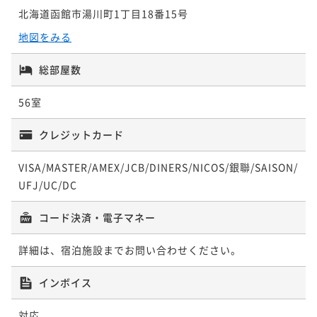
炉端など実演にこだわった函館港町ならではの炉端付
¥ 64,790 ~
北海道函館市湯川町1丁目18番15号
2名
ポイント即利用で
最大5％OFF
【早期割30】最大10％OFF！30日前迄の予約がお得
バイキング
二食付き
現地決済可
事前決済可
IN 15:00 - 19:00 OUT11:00
¥61,600~
地図をみる
（夕朝食：炉端付バイキング）
¥ 58,520 ~
ポイント即利用で
最大5％OFF
2名
【連泊エコプラン】清掃なしの2連泊でお得！夕食1泊
二食付き
現地決済可
事前決済可
IN 15:00 - 19:00 OUT11:00
総部屋数
¥57,200~
分が無料サービス／2泊3食（夕朝食：炉端付バイキン
¥ 54,340 ~
ポイント即利用で
最大5％OFF
2名
グ）
56室
【洋食フルコース】懐かしのモダン洋食◆函館空港か
¥55,440~
朝食付き
現地決済可
事前決済可
IN 15:00 - 24:00 OUT11:00
¥ 52,668 ~
ら車で10分（夕：洋食／ 朝：バイキング）
2名
ポイント即利用で
最大5％OFF
クレジットカード
【夕食のみ】懐かしのモダン洋食フルコース◇朝食不
¥83,600~
二食付き
現地決済可
事前決済可
IN 15:00 - 19:00 OUT11:00
要でお部屋でゆったり～朝寝坊もOK／1泊夕食
¥ 79,420 ~
2名
ポイント即利用で
最大5％OFF
VISA/MASTER/AMEX/JCB/DINERS/NICOS/銀聯/SAISON/
【夕食のみ】朝食は朝市などお好きな所で◇朝食不要
夕食付き
現地決済可
事前決済可
IN 15:00 - 19:00 OUT11:00
¥63,800~
UFJ/UC/DC
でお部屋でゆったり～朝寝坊もOK／1泊夕食
¥ 60,610 ~
ポイント即利用で
最大5％OFF
2名
【連泊プラン】夕食バイキングを無料で1泊分サービ
夕食付き
現地決済可
事前決済可
IN 15:00 - 19:00 OUT11:00
¥59,400~
コード決済・電子マネー
ス！／2泊3食（夕朝食：炉端付バイキング）
¥ 56,430 ~
ポイント即利用で
最大5％OFF
2名
【夕食のみ】職人と対話を楽しむ寿司会席コース◇朝
¥57,200~
朝食付き
現地決済可
事前決済可
IN 15:00 - 24:00 OUT11:00
詳細は、宿泊施設までお問い合わせください。
¥ 54,340 ~
食不要でお部屋でゆったり～朝寝坊もOK／1泊夕食
2名
ポイント即利用で
最大5％OFF
【記念日プラン】パティシエ特製ホールケーキで特別
インボイス
¥92,400~
夕食付き
現地決済可
事前決済可
IN 15:00 - 19:00 OUT11:00
な一日を（夕朝食：炉端付バイキング）
¥ 87,780 ~
2名
ポイント即利用で
最大5％OFF
【謝恩会プラン】入学・卒業祝いに！通常より10％オ
対応