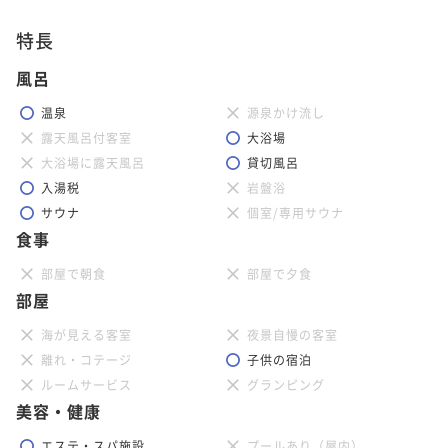
【うまいもの祭り】選べる蟹付きプラン！バイキング
朝食付き
現地決済可
事前決済可
IN 15:00 - 24:00 OUT11:00
特長
に贅沢な一品をプラス（夕朝食：炉端付バイキング）
ポイント即利用で
最大5％OFF
風呂
二食付き
現地決済可
事前決済可
IN 15:00 - 19:00 OUT11:00
¥101,200~
¥ 96,140 ~
ポイント即利用で
最大5％OFF
2名
温泉
源泉かけ流し
¥73,700~
露天風呂付客室
大浴場
¥ 70,015 ~
2名
大浴場に露天風呂
貸切風呂
【連泊プラン】夜景観光タクシー付！函館山から極上
入湯税
岩盤浴
夜景を満喫／2泊3食（夕朝食：炉端付バイキング）
サウナ
個室/専用サウナ
【10周年◇青函美味競宴】9/5・12・26限定！函館い
朝食付き
現地決済可
事前決済可
IN 15:00 - 24:00 OUT11:00
食事
かvs青森ホタテ（夕朝食：炉端付バイキング）
ポイント即利用で
最大5％OFF
部屋で朝食
部屋で夕食
二食付き
現地決済可
事前決済可
IN 15:00 - 19:00 OUT11:00
¥115,800~
部屋
¥ 110,010 ~
ポイント即利用で
最大5％OFF
2名
¥77,000~
海が見える客室
夜景自慢の客室
¥ 73,150 ~
2名
離れ・コテージ
子供の宿泊
【連泊プラン】夕朝食は炉端付バイキング◇どちらか
ルームサービス
グランピング
の夕食を洋食フルコースへ無料アップグレード／2泊4
美容・健康
【連泊エコプラン】清掃なしの2連泊でお得！夕食1泊
食
二食付き
現地決済可
事前決済可
IN 15:00 - 19:00 OUT11:00
分が無料サービス／2泊3食（夕朝食：炉端付バイキン
エステ・スパ施設
プールあり（屋内）