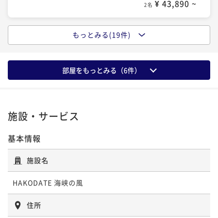
¥ 43,890 ~
要でお部屋でゆったり～朝寝坊もOK／1泊夕食
2名
ポイント即利用で
最大5％OFF
【夕食のみ】朝食は朝市などお好きな所で◇朝食不要
¥63,800~
夕食付き
現地決済可
事前決済可
IN 15:00 - 19:00 OUT11:00
でお部屋でゆったり～朝寝坊もOK／1泊夕食
¥ 60,610 ~
2名
もっとみる(19件)
ポイント即利用で
最大5％OFF
【朝食のみ】話題の函館朝食◇自慢の海鮮丼や炉端焼
夕食付き
現地決済可
事前決済可
IN 15:00 - 19:00 OUT11:00
¥59,400~
きで朝から海鮮を堪能 ／1泊朝食
¥ 56,430 ~
ポイント即利用で
最大5％OFF
2名
【うまいもの祭り】選べる蟹付きプラン！バイキング
朝食付き
現地決済可
事前決済可
IN 15:00 - 24:00 OUT11:00
¥52,800~
部屋をもっとみる（
6
件）
に贅沢な一品をプラス（夕朝食：炉端付バイキング）
¥ 50,160 ~
ポイント即利用で
最大5％OFF
2名
【記念日プラン】パティシエ特製ホールケーキで特別
¥50,600~
二食付き
現地決済可
事前決済可
IN 15:00 - 19:00 OUT11:00
¥ 48,070 ~
な一日を（夕朝食：炉端付バイキング）
2名
ポイント即利用で
最大5％OFF
施設・サービス
【謝恩会プラン】入学・卒業祝いに！通常より10％オ
¥64,900~
二食付き
現地決済可
事前決済可
IN 15:00 - 19:00 OUT11:00
フ＆館内利用券付き（夕朝食：炉端付バイキング）
¥ 61,655 ~
2名
ポイント即利用で
最大5％OFF
基本情報
【早期割60】最大15％OFF！60日前迄の予約がお得
二食付き
現地決済可
事前決済可
IN 15:00 - 19:00 OUT11:00
¥59,600~
（夕朝食：炉端付バイキング）
¥ 56,620 ~
ポイント即利用で
最大5％OFF
2名
施設名
【10周年◇青函美味競宴】9/5・12・26限定！函館い
二食付き
事前決済可
IN 15:00 - 19:00 OUT11:00
¥55,440~
かvs青森ホタテ（夕朝食：炉端付バイキング）
¥ 52,668 ~
ポイント即利用で
最大5％OFF
2名
HAKODATE 海峡の風
【福袋プラン】宿泊割引やアップグレード特典が当た
¥52,360~
二食付き
現地決済可
事前決済可
IN 15:00 - 19:00 OUT11:00
¥ 49,742 ~
る！？くじ引きで運試し（夕朝食：炉端付バイキン
2名
住所
ポイント即利用で
最大5％OFF
【スタンダード】【夕朝食バイキング】海鮮尽くし！
グ）
¥68,200~
二食付き
現地決済可
事前決済可
IN 15:00 - 19:00 OUT11:00