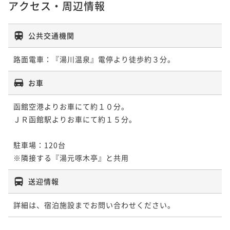
アクセス・周辺情報
ポイント即利用で
最大5％OFF
¥124,600~
¥ 118,370 ~
2名
公共交通機関
【連泊プラン】夕朝食は炉端付バイキング◇どちらか
の夕食を洋食フルコースへ無料アップグレード／2泊4
お車
食
二食付き
現地決済可
事前決済可
IN 15:00 - 19:00 OUT11:00
函館空港よりお車にて約１０分。

ポイント即利用で
最大5％OFF
ＪＲ函館駅よりお車にて約１５分。

¥138,600~
¥ 131,670 ~
2名
駐車場：120台

※隣接する『湯元啄木亭』と共用
送迎情報
詳細は、宿泊施設までお問い合わせください。