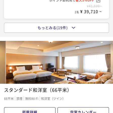
ポイント即利用で
最大5％OFF
2名
¥41,800~
¥ 39,710 ~
2名
【夕食のみ】懐かしのモダン洋食フルコース◇朝食不
要でお部屋でゆったり～朝寝坊もOK／1泊夕食
もっとみる(19件)
【朝食のみ】話題の函館朝食◇自慢の海鮮丼や炉端焼
夕食付き
現地決済可
事前決済可
IN 15:00 - 19:00 OUT11:00
きで朝から海鮮を堪能 ／1泊朝食
ポイント即利用で
最大5％OFF
¥55,000~
朝食付き
現地決済可
事前決済可
IN 15:00 - 24:00 OUT11:00
¥ 52,250 ~
2名
ポイント即利用で
最大5％OFF
¥46,200~
¥ 43,890 ~
2名
【記念日プラン】パティシエ特製ホールケーキで特別
な一日を（夕朝食：炉端付バイキング）
【早期割60】最大15％OFF！60日前迄の予約がお得
1
2
3
4
二食付き
現地決済可
事前決済可
IN 15:00 - 19:00 OUT11:00
（夕朝食：炉端付バイキング）
ポイント即利用で
最大5％OFF
スタンダード和洋室（66平米）
¥55,200~
二食付き
事前決済可
IN 15:00 - 19:00 OUT11:00
66平米
禁煙
無料Wi-Fi
和洋室（ツイン）
¥ 52,440 ~
2名
ポイント即利用で
最大5％OFF
¥48,620~
部屋詳細
空室カレンダー