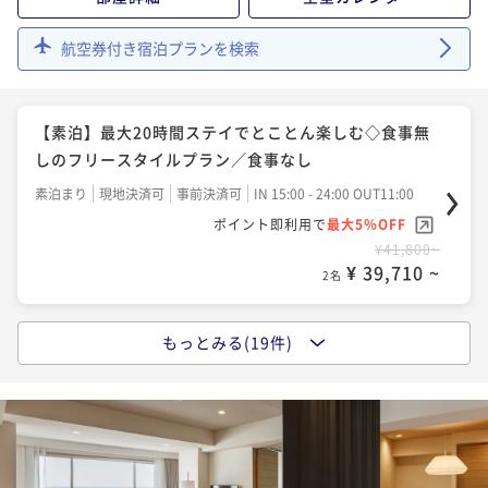
¥ 46,189 ~
2名
【福袋プラン】宿泊割引やアップグレード特典が当た
航空券付き宿泊プランを検索
る！？くじ引きで運試し（夕朝食：炉端付バイキン
グ）
【早期割30】最大10％OFF！30日前迄の予約がお得
二食付き
現地決済可
事前決済可
IN 15:00 - 19:00 OUT11:00
（夕朝食：炉端付バイキング）
ポイント即利用で
最大5％OFF
【素泊】最大20時間ステイでとことん楽しむ◇食事無
¥57,200~
二食付き
現地決済可
事前決済可
IN 15:00 - 19:00 OUT11:00
しのフリースタイルプラン／食事なし
¥ 54,340 ~
2名
ポイント即利用で
最大5％OFF
素泊まり
現地決済可
事前決済可
IN 15:00 - 24:00 OUT11:00
¥51,480~
¥ 48,906 ~
ポイント即利用で
最大5％OFF
2名
【夕食のみ】職人と対話を楽しむ寿司会席コース◇朝
¥41,800~
食不要でお部屋でゆったり～朝寝坊もOK／1泊夕食
¥ 39,710 ~
2名
【夕食のみ】朝食は朝市などお好きな所で◇朝食不要
夕食付き
現地決済可
事前決済可
IN 15:00 - 19:00 OUT11:00
でお部屋でゆったり～朝寝坊もOK／1泊夕食
ポイント即利用で
最大5％OFF
もっとみる(19件)
【朝食のみ】話題の函館朝食◇自慢の海鮮丼や炉端焼
¥59,400~
夕食付き
現地決済可
事前決済可
IN 15:00 - 19:00 OUT11:00
きで朝から海鮮を堪能 ／1泊朝食
¥ 56,430 ~
2名
ポイント即利用で
最大5％OFF
朝食付き
現地決済可
事前決済可
IN 15:00 - 24:00 OUT11:00
¥52,800~
¥ 50,160 ~
ポイント即利用で
最大5％OFF
2名
【洋食フルコース】懐かしのモダン洋食◆函館空港か
¥46,200~