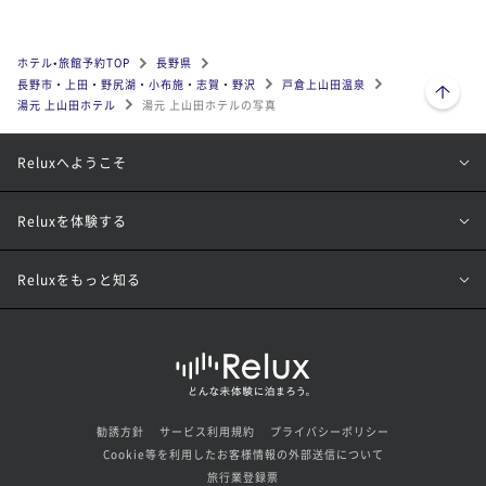
ホテル•旅館予約TOP
長野県
ページトップへ
長野市・上田・野尻湖・小布施・志賀・野沢
戸倉上山田温泉
湯元 上山田ホテル
湯元 上山田ホテルの写真
Reluxへようこそ
Reluxを体験する
Reluxをもっと知る
勧誘方針
サービス利用規約
プライバシーポリシー
Cookie等を利用したお客様情報の外部送信について
旅行業登録票